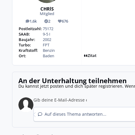
CHRlS
Mitglied
1,6k
2
676
Beiträge
Lösungen
Reputation
Postleitzahl:
75172
SAAB:
9-5 I
Baujahr:
2002
Turbo:
FPT
Kraftstoff:
Benzin
Zitat
Ort:
Baden
An der Unterhaltung teilnehmen
Du kannst jetzt posten und dich später registrieren. Wen
Auf dieses Thema antworten...