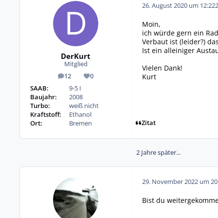
26. August 2020 um 12:22
Moin,
ich würde gern ein Rad
Verbaut ist (leider?) d
Ist ein alleiniger Aust
DerKurt
Mitglied
Vielen Dank!
Kurt
12
0
Beiträge
Reputation
SAAB:
9-5 I
Baujahr:
2008
Turbo:
weiß nicht
Kraftstoff:
Ethanol
Zitat
Ort:
Bremen
2 Jahre später...
29. November 2022 um 20
Bist du weitergekomm