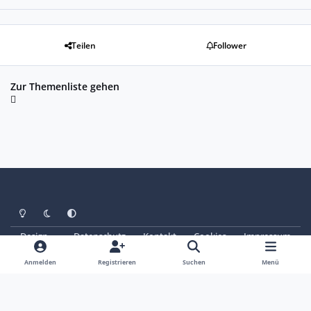
Teilen
Follower
Zur Themenliste gehen
Heller Modus
Dunkler Modus
Systemeinstellung
Design
Datenschutz
Kontakt
Cookies
Impressum
© Copyright 2025 - SAABoteure e. V.
Powered by
Invision Community
Anmelden
Registrieren
Suchen
Menü