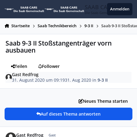
Zum Inhalt springen
SAAB CARS
Anmelden
Die Saab Gemeinschaft
Startseite
Saab Technikbereich
9-3 II
Saab 9-3 II Stoßs
Saab 9-3 II Stoßstangenträger vorn
ausbauen
Teilen
Follower
Gast Redfrog
31. August 2020 um 09:19
31. Aug 2020
in
9-3 II
Neues Thema starten
Auf dieses Thema antworten
Gast Redfrog
Gast