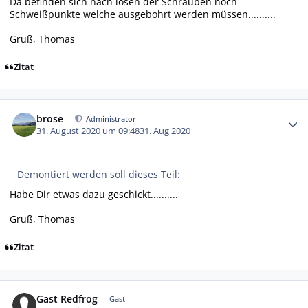
Da befinden sich nach lösen der Schrauben noch
Schweißpunkte welche ausgebohrt werden müssen..........
Gruß, Thomas
Zitat
Autor-Statistiken
brose
Administrator
31. August 2020 um 09:48
31. Aug 2020
Demontiert werden soll dieses Teil:
Habe Dir etwas dazu geschickt..........
Gruß, Thomas
Zitat
Gast Redfrog
Gast