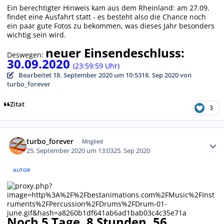
Ein berechtigter Hinweis kam aus dem Rheinland: am 27.09.
findet eine Ausfahrt statt - es besteht also die Chance noch
ein paar gute Fotos zu bekommen, was dieses Jahr besonders
wichtig sein wird.
neuer Einsendeschluss:
Deswegen:
30.09.2020
(23:59:59 Uhr)
Bearbeitet
18. September 2020 um 10:53
18. Sep 2020
von
turbo_forever
Zitat
3
Autor-Statistiken
turbo_forever
Mitglied
25. September 2020 um 13:03
25. Sep 2020
AUTOR
Noch 5 Tage, 8 Stunden, 56