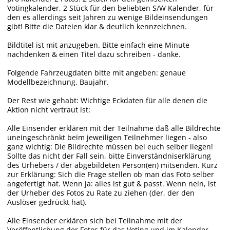
Votingkalender, 2 Stück für den beliebten S/W Kalender, für
den es allerdings seit Jahren zu wenige Bildeinsendungen
gibt! Bitte die Dateien klar & deutlich kennzeichnen.
Bildtitel ist mit anzugeben. Bitte einfach eine Minute
nachdenken & einen Titel dazu schreiben - danke.
Folgende Fahrzeugdaten bitte mit angeben: genaue
Modellbezeichnung, Baujahr.
Der Rest wie gehabt: Wichtige Eckdaten für alle denen die
Aktion nicht vertraut ist:
Alle Einsender erklären mit der Teilnahme daß alle Bildrechte
uneingeschränkt beim jeweiligen Teilnehmer liegen - also
ganz wichtig: Die Bildrechte müssen bei euch selber liegen!
Sollte das nicht der Fall sein, bitte Einverständniserklärung
des Urhebers / der abgebildeten Person(en) mitsenden. Kurz
zur Erklärung: Sich die Frage stellen ob man das Foto selber
angefertigt hat. Wenn ja: alles ist gut & passt. Wenn nein, ist
der Urheber des Fotos zu Rate zu ziehen (der, der den
Auslöser gedrückt hat).
Alle Einsender erklären sich bei Teilnahme mit der
Veröffentlichung der Fotos für das Voting und im Kalender