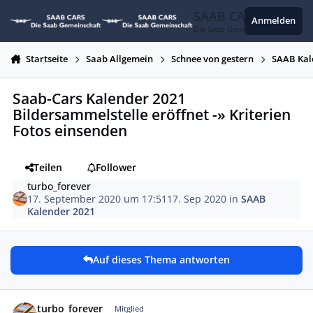
Zum Inhalt springen
SAAB CARS
Anmelden
Die Saab Gemeinschaft
Startseite
Saab Allgemein
Schnee von gestern
SAAB Kal
Saab-Cars Kalender 2021
Bildersammelstelle eröffnet -» Kriterien
Fotos einsenden
Teilen
Follower
turbo_forever
17. September 2020 um 17:51
17. Sep 2020
in
SAAB
Kalender 2021
Auf dieses Thema antworten
Autor-Statistiken
turbo_forever
Mitglied