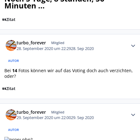
Minuten ...
Zitat
Autor-Statistiken
turbo_forever
Mitglied
28. September 2020 um 22:29
28. Sep 2020
AUTOR
Bei
14
Fotos können wir auf das Voting doch auch verzichten,
oder?
Zitat
Autor-Statistiken
turbo_forever
Mitglied
29. September 2020 um 22:00
29. Sep 2020
AUTOR