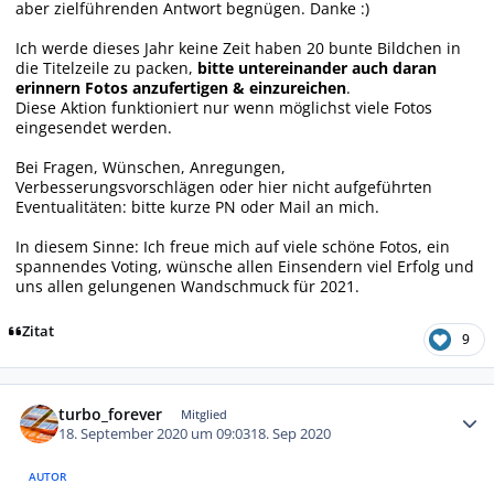
aber zielführenden Antwort begnügen. Danke :)
Ich werde dieses Jahr keine Zeit haben 20 bunte Bildchen in
die Titelzeile zu packen,
bitte untereinander auch daran
erinnern Fotos anzufertigen & einzureichen
.
Diese Aktion funktioniert nur wenn möglichst viele Fotos
eingesendet werden.
Bei Fragen, Wünschen, Anregungen,
Verbesserungsvorschlägen oder hier nicht aufgeführten
Eventualitäten: bitte kurze PN oder Mail an mich.
In diesem Sinne: Ich freue mich auf viele schöne Fotos, ein
spannendes Voting, wünsche allen Einsendern viel Erfolg und
uns allen gelungenen Wandschmuck für 2021.
Zitat
9
Autor-Statistiken
turbo_forever
Mitglied
18. September 2020 um 09:03
18. Sep 2020
AUTOR