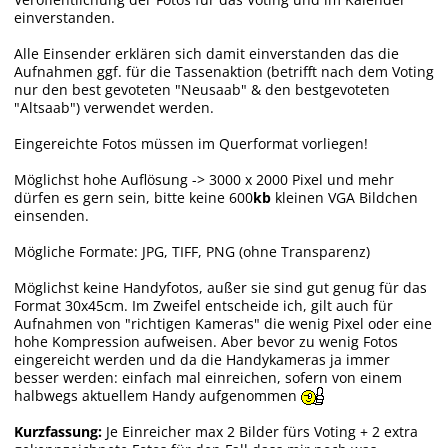
einverstanden.
Alle Einsender erklären sich damit einverstanden das die
Aufnahmen ggf. für die Tassenaktion (betrifft nach dem Voting
nur den best gevoteten "Neusaab" & den bestgevoteten
"Altsaab") verwendet werden.
Eingereichte Fotos müssen im Querformat vorliegen!
Möglichst hohe Auflösung -> 3000 x 2000 Pixel und mehr
dürfen es gern sein, bitte keine 600
kb
kleinen VGA Bildchen
einsenden.
Mögliche Formate: JPG, TIFF, PNG (ohne Transparenz)
Möglichst keine Handyfotos, außer sie sind gut genug für das
Format 30x45cm. Im Zweifel entscheide ich, gilt auch für
Aufnahmen von "richtigen Kameras" die wenig Pixel oder eine
hohe Kompression aufweisen. Aber bevor zu wenig Fotos
eingereicht werden und da die Handykameras ja immer
besser werden: einfach mal einreichen, sofern von einem
halbwegs aktuellem Handy aufgenommen
Kurzfassung:
Je Einreicher max 2 Bilder fürs Voting + 2 extra