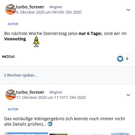
Autor-Statistiken
turbo_forever
Mitglied
9. Oktober 2020 um 09:53
9. Okt 2020
AUTOR
Bis nächste Woche Donnerstag (also
nur 6 Tage
), sind wir im
Vooooting
Zitat
6
2 Wochen später...
Autor-Statistiken
turbo_forever
Mitglied
17. Oktober 2020 um 11:10
17. Okt 2020
AUTOR
Das vorläufige Votingergebnis (ich konnte noch immer nicht
alle Details prüfen)...