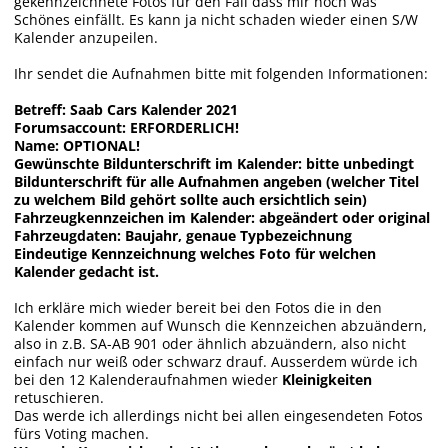
gekennzeichnete Fotos für den Fall dass mir noch was
Schönes einfällt. Es kann ja nicht schaden wieder einen S/W
Kalender anzupeilen.
Ihr sendet die Aufnahmen bitte mit folgenden Informationen:
Betreff: Saab Cars Kalender 2021
Forumsaccount: ERFORDERLICH!
Name: OPTIONAL!
Gewünschte Bildunterschrift im Kalender: bitte unbedingt
Bildunterschrift für alle Aufnahmen angeben (welcher Titel
zu welchem Bild gehört sollte auch ersichtlich sein)
Fahrzeugkennzeichen im Kalender: abgeändert oder original
Fahrzeugdaten: Baujahr, genaue Typbezeichnung
Eindeutige Kennzeichnung welches Foto für welchen
Kalender gedacht ist.
Ich erkläre mich wieder bereit bei den Fotos die in den
Kalender kommen auf Wunsch die Kennzeichen abzuändern,
also in z.B. SA-AB 901 oder ähnlich abzuändern, also nicht
einfach nur weiß oder schwarz drauf. Ausserdem würde ich
bei den 12 Kalenderaufnahmen wieder
Kleinigkeiten
retuschieren.
Das werde ich allerdings nicht bei allen eingesendeten Fotos
fürs Voting machen.