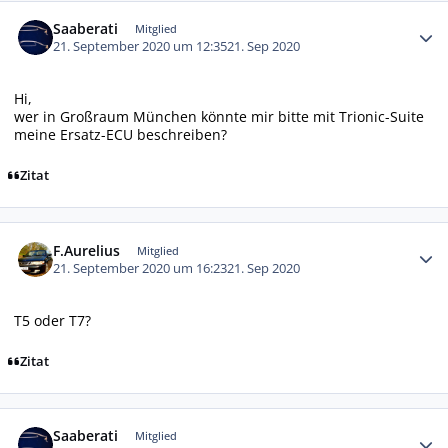
Autor-Statistiken
Saaberati
Mitglied
21. September 2020 um 12:35
21. Sep 2020
Hi,
wer in Großraum München könnte mir bitte mit Trionic-Suite
meine Ersatz-ECU beschreiben?
Zitat
Autor-Statistiken
F.Aurelius
Mitglied
21. September 2020 um 16:23
21. Sep 2020
T5 oder T7?
Zitat
Autor-Statistiken
Saaberati
Mitglied