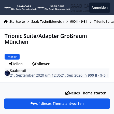
Zum Inhalt springen
SAAB CARS
Anmelden
Die Saab Gemeinschaft
Startseite
Saab Technikbereich
900 II - 9-3 I
Trionic Sui
Trionic Suite/Adapter Großraum
München
motor
Teilen
Follower
Saaberati
21. September 2020 um 12:35
21. Sep 2020
in
900 II - 9-3 I
Neues Thema starten
Auf dieses Thema antworten