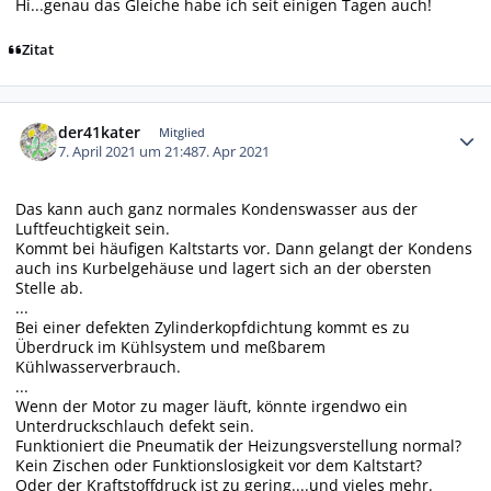
Hi...genau das Gleiche habe ich seit einigen Tagen auch!
Zitat
Autor-Statistiken
der41kater
Mitglied
7. April 2021 um 21:48
7. Apr 2021
Das kann auch ganz normales Kondenswasser aus der
Luftfeuchtigkeit sein.
Kommt bei häufigen Kaltstarts vor. Dann gelangt der Kondens
auch ins Kurbelgehäuse und lagert sich an der obersten
Stelle ab.
...
Bei einer defekten Zylinderkopfdichtung kommt es zu
Überdruck im Kühlsystem und meßbarem
Kühlwasserverbrauch.
...
Wenn der Motor zu mager läuft, könnte irgendwo ein
Unterdruckschlauch defekt sein.
Funktioniert die Pneumatik der Heizungsverstellung normal?
Kein Zischen oder Funktionslosigkeit vor dem Kaltstart?
Oder der Kraftstoffdruck ist zu gering....und vieles mehr.