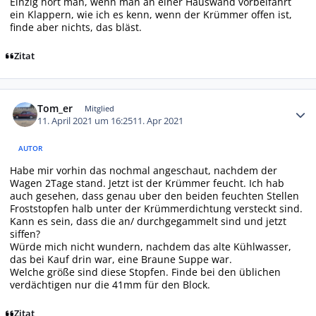
Einzig hört man, wenn man an einer Hauswand vorbeifährt
ein Klappern, wie ich es kenn, wenn der Krümmer offen ist,
finde aber nichts, das bläst.
Zitat
Autor-Statistiken
Tom_er
Mitglied
11. April 2021 um 16:25
11. Apr 2021
AUTOR
Habe mir vorhin das nochmal angeschaut, nachdem der
Wagen 2Tage stand. Jetzt ist der Krümmer feucht. Ich hab
auch gesehen, dass genau uber den beiden feuchten Stellen
Froststopfen halb unter der Krümmerdichtung versteckt sind.
Kann es sein, dass die an/ durchgegammelt sind und jetzt
siffen?
Würde mich nicht wundern, nachdem das alte Kühlwasser,
das bei Kauf drin war, eine Braune Suppe war.
Welche größe sind diese Stopfen. Finde bei den üblichen
verdächtigen nur die 41mm für den Block.
Zitat