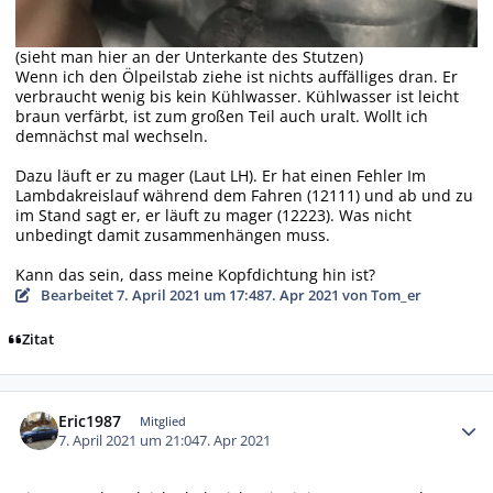
(sieht man hier an der Unterkante des Stutzen)
Wenn ich den Ölpeilstab ziehe ist nichts auffälliges dran. Er
verbraucht wenig bis kein Kühlwasser. Kühlwasser ist leicht
braun verfärbt, ist zum großen Teil auch uralt. Wollt ich
demnächst mal wechseln.
Dazu läuft er zu mager (Laut LH). Er hat einen Fehler Im
Lambdakreislauf während dem Fahren (12111) und ab und zu
im Stand sagt er, er läuft zu mager (12223). Was nicht
unbedingt damit zusammenhängen muss.
Kann das sein, dass meine Kopfdichtung hin ist?
Bearbeitet
7. April 2021 um 17:48
7. Apr 2021
von Tom_er
Zitat
Autor-Statistiken
Eric1987
Mitglied
7. April 2021 um 21:04
7. Apr 2021