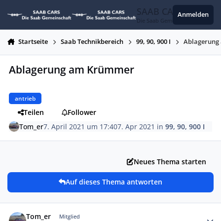
Zum Inhalt springen
SAAB CARS
Anmelden
Die Saab Gemeinschaft
Startseite
Saab Technikbereich
99, 90, 900 I
Ablagerung
Ablagerung am Krümmer
antrieb
Teilen
Follower
Tom_er
7. April 2021 um 17:40
7. Apr 2021
in
99, 90, 900 I
Neues Thema starten
Auf dieses Thema antworten
Autor-Statistiken
Tom_er
Mitglied