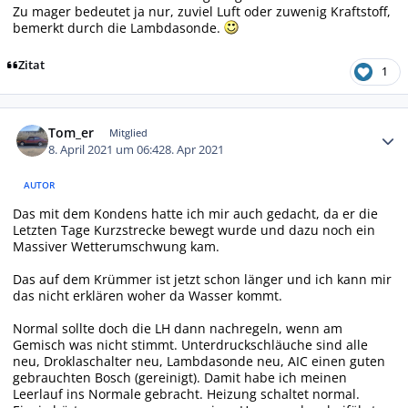
Zu mager bedeutet ja nur, zuviel Luft oder zuwenig Kraftstoff,
bemerkt durch die Lambdasonde.
Zitat
1
Autor-Statistiken
Tom_er
Mitglied
8. April 2021 um 06:42
8. Apr 2021
AUTOR
Das mit dem Kondens hatte ich mir auch gedacht, da er die
Letzten Tage Kurzstrecke bewegt wurde und dazu noch ein
Massiver Wetterumschwung kam.
Das auf dem Krümmer ist jetzt schon länger und ich kann mir
das nicht erklären woher da Wasser kommt.
Normal sollte doch die LH dann nachregeln, wenn am
Gemisch was nicht stimmt. Unterdruckschläuche sind alle
neu, Droklaschalter neu, Lambdasonde neu, AIC einen guten
gebrauchten Bosch (gereinigt). Damit habe ich meinen
Leerlauf ins Normale gebracht. Heizung schaltet normal.