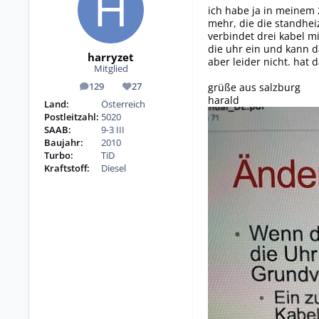
ich habe ja in meinem 
mehr, die die standhei
verbindet drei kabel m
die uhr ein und kann d
harryzet
aber leider nicht. hat
Mitglied
grüße aus salzburg
129
27
Beiträge
Reputation
harald
Land:
Österreich
Postleitzahl:
5020
SAAB:
9-3 III
Baujahr:
2010
Turbo:
TiD
Kraftstoff:
Diesel