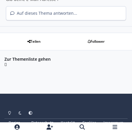
Auf dieses Thema antworten...
Teilen
Follower
Zur Themenliste gehen
Heller Modus
Dunkler Modus
Systemeinstellung
Design
Datenschutz
Kontakt
Cookies
Impressum
© Copyright 2025 - SAABoteure e. V.
Powered by
Invision Community