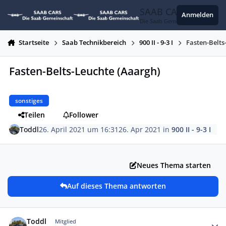
Zum Inhalt springen
SAAB CARS
Anmelden
Die Saab Gemeinschaft
Startseite
Saab Technikbereich
900 II - 9-3 I
Fasten-Belts
Fasten-Belts-Leuchte (Aaargh)
sonstiges
Teilen
Follower
Toddl
26. April 2021 um 16:31
26. Apr 2021
in
900 II - 9-3 I
Neues Thema starten
Auf dieses Thema antworten
Autor-Statistiken
Toddl
Mitglied