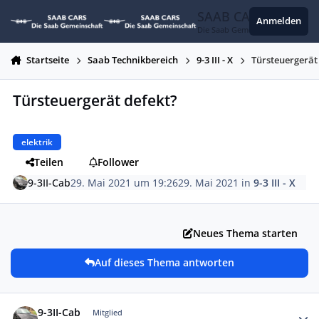
Zum Inhalt springen
SAAB CARS
Anmelden
Die Saab Gemeinschaft
Startseite
Saab Technikbereich
9-3 III - X
Türsteuergerät
Türsteuergerät defekt?
elektrik
Teilen
Follower
9-3II-Cab
29. Mai 2021 um 19:26
29. Mai 2021
in
9-3 III - X
Neues Thema starten
Auf dieses Thema antworten
Autor-Statistiken
9-3II-Cab
Mitglied