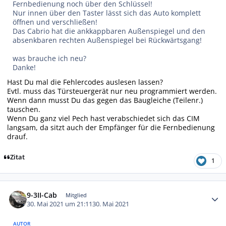
Fernbedienung noch über den Schlüssel!
Nur innen über den Taster lässt sich das Auto komplett
öffnen und verschließen!
Das Cabrio hat die ankkappbaren Außenspiegel und den
absenkbaren rechten Außenspiegel bei Rückwärtsgang!
was brauche ich neu?
Danke!
Hast Du mal die Fehlercodes auslesen lassen?
Evtl. muss das Türsteuergerät nur neu programmiert werden.
Wenn dann musst Du das gegen das Baugleiche (Teilenr.)
tauschen.
Wenn Du ganz viel Pech hast verabschiedet sich das CIM
langsam, da sitzt auch der Empfänger für die Fernbedienung
drauf.
Zitat
1
Autor-Statistiken
9-3II-Cab
Mitglied
30. Mai 2021 um 21:11
30. Mai 2021
AUTOR