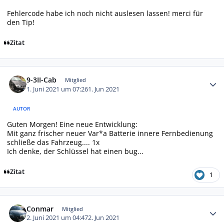
Fehlercode habe ich noch nicht auslesen lassen! merci für
den Tip!
Zitat
Autor-Statistiken
9-3II-Cab
Mitglied
1. Juni 2021 um 07:26
1. Jun 2021
AUTOR
Guten Morgen! Eine neue Entwicklung:
Mit ganz frischer neuer Var*a Batterie innere Fernbedienung
schließe das Fahrzeug.... 1x
Ich denke, der Schlüssel hat einen bug...
Zitat
1
Autor-Statistiken
Conmar
Mitglied
2. Juni 2021 um 04:47
2. Jun 2021