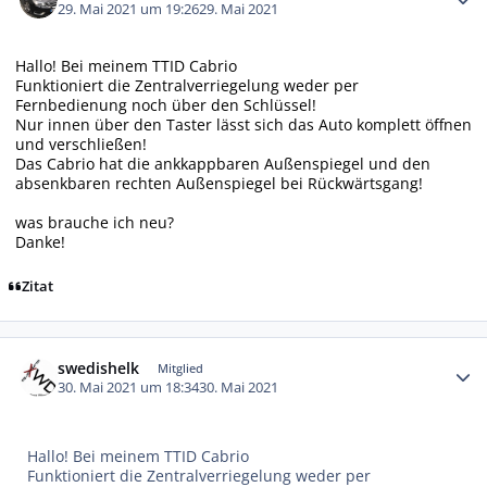
29. Mai 2021 um 19:26
29. Mai 2021
Hallo! Bei meinem TTID Cabrio
Funktioniert die Zentralverriegelung weder per
Fernbedienung noch über den Schlüssel!
Nur innen über den Taster lässt sich das Auto komplett öffnen
und verschließen!
Das Cabrio hat die ankkappbaren Außenspiegel und den
absenkbaren rechten Außenspiegel bei Rückwärtsgang!
was brauche ich neu?
Danke!
Zitat
Autor-Statistiken
swedishelk
Mitglied
30. Mai 2021 um 18:34
30. Mai 2021
Hallo! Bei meinem TTID Cabrio
Funktioniert die Zentralverriegelung weder per