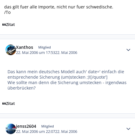
das gilt fuer alle Importe, nicht nur fuer schwedische.
/To
Zitat
Autor-Statistiken
Xanthos
Mitglied
22. Mai 2006 um 17:53
22. Mai 2006
Das kann mein deutsches Modell auch' date=' einfach die
entsprechende Sicherung (um)stecken ;)![/quote']
Wie sollte man denn die Sicherung umstecken - irgendwas
überbrücken?
Zitat
Autor-Statistiken
jenss2604
Mitglied
22. Mai 2006 um 22:07
22. Mai 2006