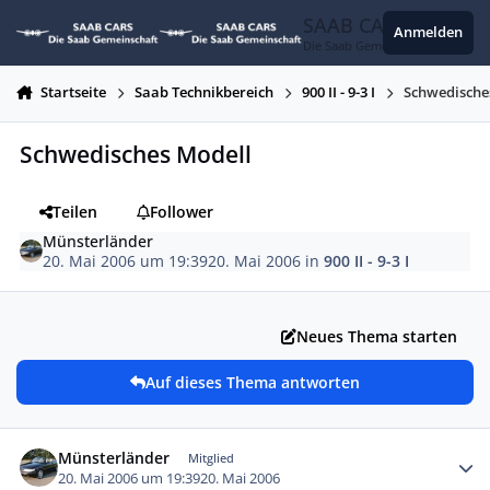
Zum Inhalt springen
SAAB CARS
Anmelden
Die Saab Gemeinschaft
Startseite
Saab Technikbereich
900 II - 9-3 I
Schwedische
Schwedisches Modell
Teilen
Follower
Münsterländer
20. Mai 2006 um 19:39
20. Mai 2006
in
900 II - 9-3 I
Neues Thema starten
Auf dieses Thema antworten
Autor-Statistiken
Münsterländer
Mitglied
20. Mai 2006 um 19:39
20. Mai 2006