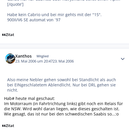
[/quote']
Habe kein Cabrio und bei mir gehts mit der "15".
900II/V6 SE automat von ´97
Zitat
Autor-Statistiken
Xanthos
Mitglied
23. Mai 2006 um 20:47
23. Mai 2006
Also meine Nebler gehen sowohl bei Standlicht als auch
bei EINgeschlatetem Ablendlicht. Nur bei DRL gehen sie
nicht.
Hab# heute mal geschaut:
Im Motorraum (in Fahrtrichtung links) gibt noch ein Relais für
die NSW. Wird wohl daran liegen, wie dieses geschalten ist.
Wie gesagt, das ist nur bei den schwedischen Saabis so...:o
Zitat