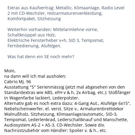
Extras aus Kaufvertrag: Metallic, Klimaanlage, Radio Level
2 mit CD-Wechsler, Holzarmaturenverkleidung,
Komfortpaket, Sitzheizung
Weiterhin vorhanden: Mittelarmlehne vorne,
Schaltknüppel aus Holz,
Elektrische Fensterheber v+h, SID 3, Tempomat,
Fernbedienung, Alufelgen.
Was hat denn ein SE noch mehr?
Moin,
na dann will ich mal ausholen:
Cabrio Mj. 96
Ausstattung "S" Serienmässig (jetzt mal abgesehen von den
Standardextras wie ABS, eFH v & h, 2x Airbag, etc.): Stoßfänger
in Wagenfarbe lackiert, Lederpolster.
Alternativ gab es noch extra dazu: 4-Gang Aut., Alufelge 6x15",
Nebelscheinwerfer, el. verst. Sitze v., Armaturenbrettdekor
Walnußholz, Sitzheizung, Klimaanlage/automatic, SID-3,
Tempomat, Lederlenkrad, Lederschaltknauf und Manschette,
Audiosystem AS-2 + AS-3, CD-Wechsler. Sowie div.
Nachrüstzubehör vom Händler: Spoiler v. & h., etc.