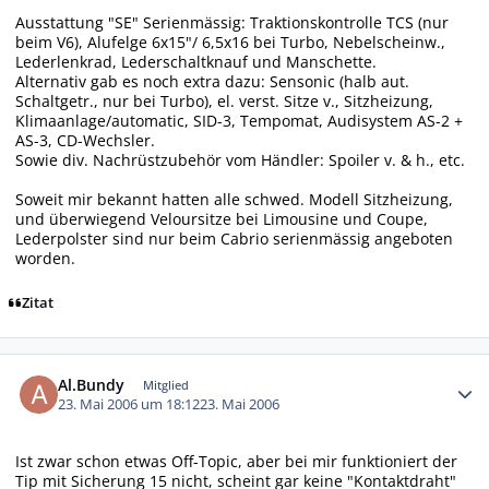
Ausstattung "SE" Serienmässig: Traktionskontrolle TCS (nur
beim V6), Alufelge 6x15"/ 6,5x16 bei Turbo, Nebelscheinw.,
Lederlenkrad, Lederschaltknauf und Manschette.
Alternativ gab es noch extra dazu: Sensonic (halb aut.
Schaltgetr., nur bei Turbo), el. verst. Sitze v., Sitzheizung,
Klimaanlage/automatic, SID-3, Tempomat, Audisystem AS-2 +
AS-3, CD-Wechsler.
Sowie div. Nachrüstzubehör vom Händler: Spoiler v. & h., etc.
Soweit mir bekannt hatten alle schwed. Modell Sitzheizung,
und überwiegend Veloursitze bei Limousine und Coupe,
Lederpolster sind nur beim Cabrio serienmässig angeboten
worden.
Zitat
Autor-Statistiken
Al.Bundy
Mitglied
23. Mai 2006 um 18:12
23. Mai 2006
Ist zwar schon etwas Off-Topic, aber bei mir funktioniert der
Tip mit Sicherung 15 nicht, scheint gar keine "Kontaktdraht"