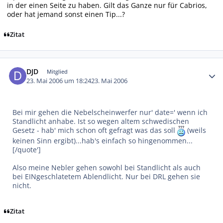
in der einen Seite zu haben. Gilt das Ganze nur für Cabrios,
oder hat jemand sonst einen Tip...?
Zitat
Autor-Statistiken
DJD
Mitglied
23. Mai 2006 um 18:24
23. Mai 2006
Bei mir gehen die Nebelscheinwerfer nur' date=' wenn ich
Standlicht anhabe. Ist so wegen altem schwedischen
Gesetz - hab' mich schon oft gefragt was das soll
(weils
keinen Sinn ergibt)...hab's einfach so hingenommen...
[/quote']
Also meine Nebler gehen sowohl bei Standlicht als auch
bei EINgeschlatetem Ablendlicht. Nur bei DRL gehen sie
nicht.
Zitat