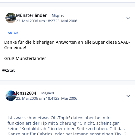
Autor-Statistiken
Münsterländer
Mitglied
23. Mai 2006 um 18:27
23. Mai 2006
AUTOR
Danke für die bisherigen Antworten an alle!Super diese SAAB-
Gemeinde!
Gruß Münsterländer
Zitat
Autor-Statistiken
jenss2604
Mitglied
23. Mai 2006 um 18:41
23. Mai 2006
Ist zwar schon etwas Off-Topic' date=' aber bei mir
funktioniert der Tip mit Sicherung 15 nicht, scheint gar
keine "Kontaktdraht" in der einen Seite zu haben. Gilt das
Ganze nur für Cabrios, oder hat jemand sonst einen Tip...?