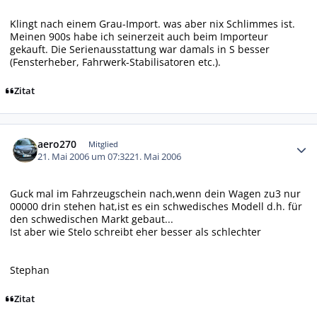
Klingt nach einem Grau-Import. was aber nix Schlimmes ist.
Meinen 900s habe ich seinerzeit auch beim Importeur
gekauft. Die Serienausstattung war damals in S besser
(Fensterheber, Fahrwerk-Stabilisatoren etc.).
Zitat
Autor-Statistiken
aero270
Mitglied
21. Mai 2006 um 07:32
21. Mai 2006
Guck mal im Fahrzeugschein nach,wenn dein Wagen zu3 nur
00000 drin stehen hat,ist es ein schwedisches Modell d.h. für
den schwedischen Markt gebaut...
Ist aber wie Stelo schreibt eher besser als schlechter
Stephan
Zitat