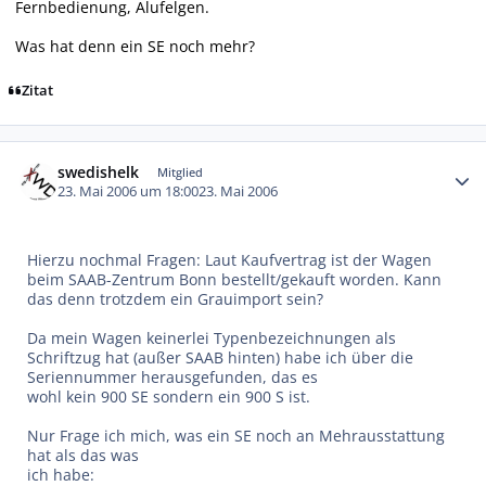
Fernbedienung, Alufelgen.
Was hat denn ein SE noch mehr?
Zitat
Autor-Statistiken
swedishelk
Mitglied
23. Mai 2006 um 18:00
23. Mai 2006
Hierzu nochmal Fragen: Laut Kaufvertrag ist der Wagen
beim SAAB-Zentrum Bonn bestellt/gekauft worden. Kann
das denn trotzdem ein Grauimport sein?
Da mein Wagen keinerlei Typenbezeichnungen als
Schriftzug hat (außer SAAB hinten) habe ich über die
Seriennummer herausgefunden, das es
wohl kein 900 SE sondern ein 900 S ist.
Nur Frage ich mich, was ein SE noch an Mehrausstattung
hat als das was
ich habe: