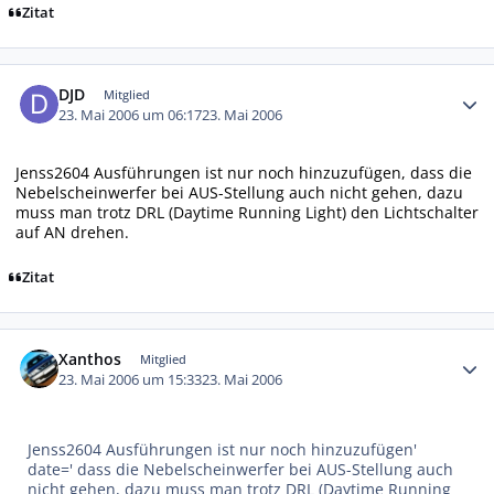
Zitat
Autor-Statistiken
DJD
Mitglied
23. Mai 2006 um 06:17
23. Mai 2006
Jenss2604 Ausführungen ist nur noch hinzuzufügen, dass die
Nebelscheinwerfer bei AUS-Stellung auch nicht gehen, dazu
muss man trotz DRL (Daytime Running Light) den Lichtschalter
auf AN drehen.
Zitat
Autor-Statistiken
Xanthos
Mitglied
23. Mai 2006 um 15:33
23. Mai 2006
Jenss2604 Ausführungen ist nur noch hinzuzufügen'
date=' dass die Nebelscheinwerfer bei AUS-Stellung auch
nicht gehen, dazu muss man trotz DRL (Daytime Running