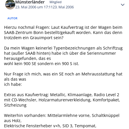
Münsterländer
Mitglied
23. Mai 2006 um 17:11
23. Mai 2006
AUTOR
Hierzu nochmal Fragen: Laut Kaufvertrag ist der Wagen beim
SAAB-Zentrum Bonn bestellt/gekauft worden. Kann das denn
trotzdem ein Grauimport sein?
Da mein Wagen keinerlei Typenbezeichnungen als Schriftzug
hat (außer SAAB hinten) habe ich über die Seriennummer
herausgefunden, das es
wohl kein 900 SE sondern ein 900 S ist.
Nur Frage ich mich, was ein SE noch an Mehrausstattung hat
als das was
ich habe:
Extras aus Kaufvertrag: Metallic, Klimaanlage, Radio Level 2
mit CD-Wechsler, Holzarmaturenverkleidung, Komfortpaket,
Sitzheizung
Weiterhin vorhanden: Mittelarmlehne vorne, Schaltknüppel
aus Holz,
Elektrische Fensterheber v+h, SID 3, Tempomat,