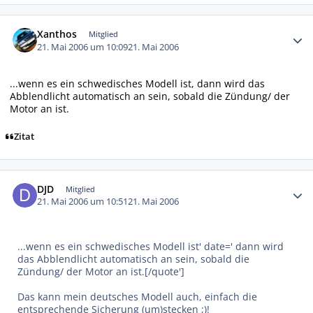
Autor-Statistiken
Xanthos
Mitglied
21. Mai 2006 um 10:09
21. Mai 2006
...wenn es ein schwedisches Modell ist, dann wird das
Abblendlicht automatisch an sein, sobald die Zündung/ der
Motor an ist.
Zitat
Autor-Statistiken
DJD
Mitglied
21. Mai 2006 um 10:51
21. Mai 2006
...wenn es ein schwedisches Modell ist' date=' dann wird
das Abblendlicht automatisch an sein, sobald die
Zündung/ der Motor an ist.[/quote']
Das kann mein deutsches Modell auch, einfach die
entsprechende Sicherung (um)stecken ;)!