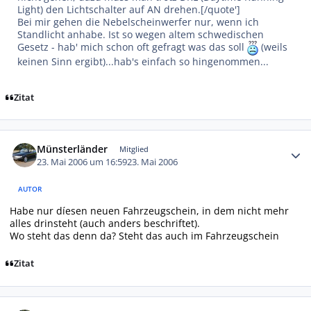
Light) den Lichtschalter auf AN drehen.[/quote']
Bei mir gehen die Nebelscheinwerfer nur, wenn ich
Standlicht anhabe. Ist so wegen altem schwedischen
Gesetz - hab' mich schon oft gefragt was das soll
(weils
keinen Sinn ergibt)...hab's einfach so hingenommen...
Zitat
Autor-Statistiken
Münsterländer
Mitglied
23. Mai 2006 um 16:59
23. Mai 2006
AUTOR
Habe nur díesen neuen Fahrzeugschein, in dem nicht mehr
alles drinsteht (auch anders beschriftet).
Wo steht das denn da? Steht das auch im Fahrzeugschein
Zitat
Autor-Statistiken