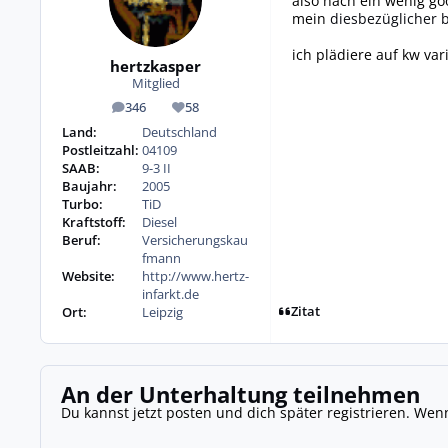
also nach ein wenig goo
mein
diesbezüglicher b
ich plädiere auf kw vari
hertzkasper
Mitglied
346
58
Beiträge
Reputation
Land:
Deutschland
Postleitzahl:
04109
SAAB:
9-3 II
Baujahr:
2005
Turbo:
TiD
Kraftstoff:
Diesel
Beruf:
Versicherungskau
fmann
Website:
http://www.hertz-
infarkt.de
Zitat
Ort:
Leipzig
An der Unterhaltung teilnehmen
Du kannst jetzt posten und dich später registrieren. Wen