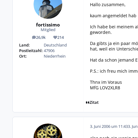
Hallo zusammen,
kaum angemeldet hab i
fortissimo
Ich habe bei meinem a
Mitglied
geworden.
26,9k
214
Beiträge
Reputation
Da gibts ja ein paar m
Land:
Deutschland
hat, weil ein Untersc
Postleitzahl:
47906
Ort:
Niederrhein
Hat da schon jemand 
P.S.: ich freu mich imm
Thnx im Voraus
MfG LOV2XLR8
Zitat
3. Juni 2006 um 11:43
3. Ju