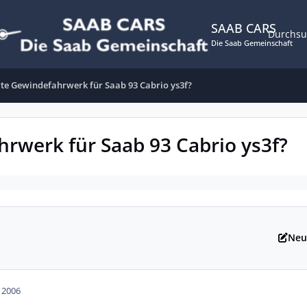
SAAB CARS
Durchs
Die Saab Gemeinschaft
te Gewindefahrwerk für Saab 93 Cabrio ys3f?
rwerk für Saab 93 Cabrio ys3f?
Neu
n 2006