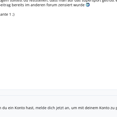
geln solltest du feststellen, dass man auf das supersport getrost 
eitrag
bereits im anderen forum zensiert wurde
ante 1 ;)
n du ein Konto hast,
melde dich jetzt an
, um mit deinem Konto zu 