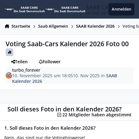
Zum Inhalt springen
SAAB CARS
Anmelden
Die Saab Gemeinschaft
Startseite
Saab Allgemein
SAAB Kalender 2026
Voting S
Voting Saab-Cars Kalender 2026 Foto 00
Teilen
Follower
turbo_forever
10. November 2025 um 18:05
10. Nov 2025
in
SAAB
Kalender 2026
Soll dieses Foto in den Kalender 2026?
22 Mitglieder haben abgestimmt
1. Soll dieses Foto in den Kalender 2026?
Nein, das sind nur die Votinghinweise!