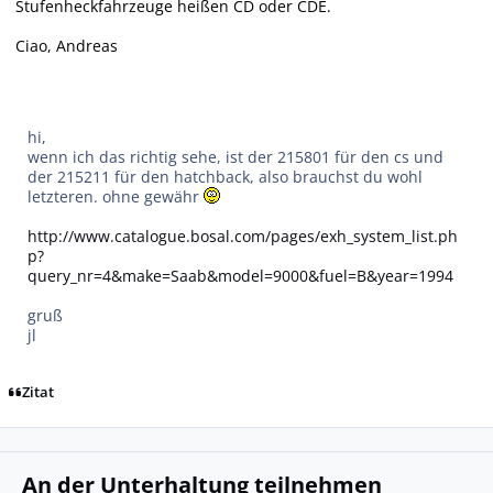
Stufenheckfahrzeuge heißen CD oder CDE.
Ciao, Andreas
hi,
wenn ich das richtig sehe, ist der 215801 für den cs und
der 215211 für den hatchback, also brauchst du wohl
letzteren. ohne gewähr
http://www.catalogue.bosal.com/pages/exh_system_list.ph
p?
query_nr=4&make=Saab&model=9000&fuel=B&year=1994
gruß
jl
Zitat
An der Unterhaltung teilnehmen