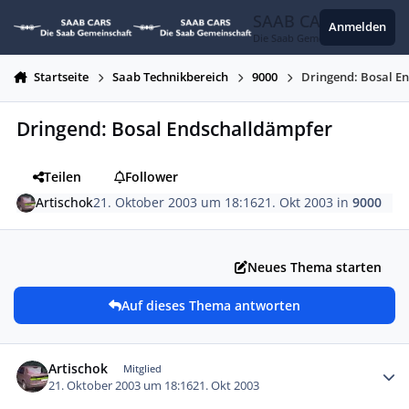
Zum Inhalt springen
SAAB CARS
Anmelden
Die Saab Gemeinschaft
Startseite
Saab Technikbereich
9000
Dringend: Bosal E
Dringend: Bosal Endschalldämpfer
Teilen
Follower
Artischok
21. Oktober 2003 um 18:16
21. Okt 2003
in
9000
Neues Thema starten
Auf dieses Thema antworten
Autor-Statistiken
Artischok
Mitglied
21. Oktober 2003 um 18:16
21. Okt 2003