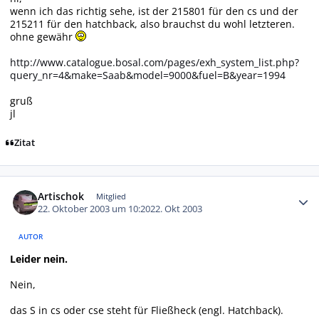
wenn ich das richtig sehe, ist der 215801 für den cs und der
215211 für den hatchback, also brauchst du wohl letzteren.
ohne gewähr
http://www.catalogue.bosal.com/pages/exh_system_list.php?
query_nr=4&make=Saab&model=9000&fuel=B&year=1994
gruß
jl
Zitat
Autor-Statistiken
Artischok
Mitglied
22. Oktober 2003 um 10:20
22. Okt 2003
AUTOR
Leider nein.
Nein,
das S in cs oder cse steht für Fließheck (engl. Hatchback).