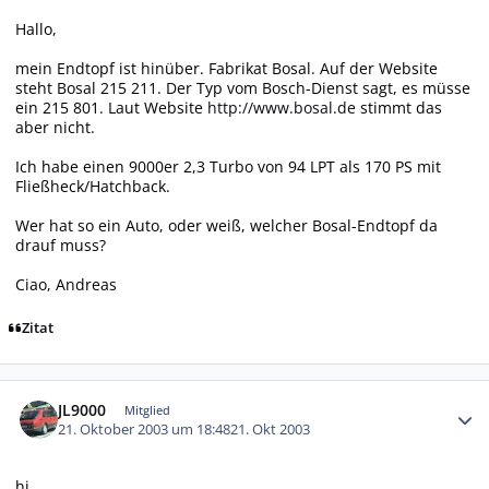
Hallo,
mein Endtopf ist hinüber. Fabrikat Bosal. Auf der Website
steht Bosal 215 211. Der Typ vom Bosch-Dienst sagt, es müsse
ein 215 801. Laut Website
http://www.bosal.de
stimmt das
aber nicht.
Ich habe einen 9000er 2,3 Turbo von 94 LPT als 170 PS mit
Fließheck/Hatchback.
Wer hat so ein Auto, oder weiß, welcher Bosal-Endtopf da
drauf muss?
Ciao, Andreas
Zitat
Autor-Statistiken
JL9000
Mitglied
21. Oktober 2003 um 18:48
21. Okt 2003
hi,