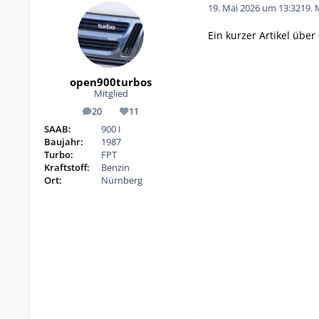
19. Mai 2026 um 13:32
19. 
Ein kurzer Artikel übe
open900turbos
Mitglied
20
11
Beiträge
Reputation
SAAB:
900 I
Baujahr:
1987
Turbo:
FPT
Kraftstoff:
Benzin
Ort:
Nürnberg