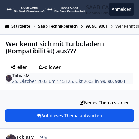
Zum Inhalt springen
SAAB CARS
Anmelden
Die Saab Gemeinschaft
Startseite
Saab Technikbereich
99, 90, 900 I
Wer kennt s
Wer kennt sich mit Turboladern
(Kompatibilität) aus???
Teilen
Follower
TobiasM
25. Oktober 2003 um 14:31
25. Okt 2003
in
99, 90, 900 I
Neues Thema starten
Auf dieses Thema antworten
Autor-Statistiken
TobiasM
Mitglied