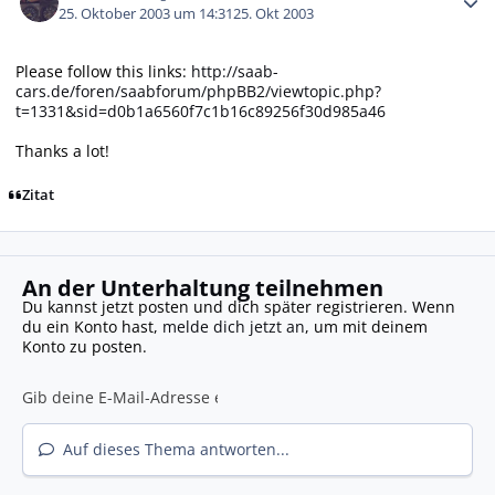
25. Oktober 2003 um 14:31
25. Okt 2003
Please follow this links:
http://saab-
cars.de/foren/saabforum/phpBB2/viewtopic.php?
t=1331&sid=d0b1a6560f7c1b16c89256f30d985a46
Thanks a lot!
Zitat
An der Unterhaltung teilnehmen
Du kannst jetzt posten und dich später registrieren. Wenn
du ein Konto hast,
melde dich jetzt an
, um mit deinem
Konto zu posten.
Auf dieses Thema antworten...