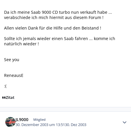
Da ich meine Saab 9000 CD turbo nun verkauft habe ...
verabschiede ich mich hiermit aus diesem Forum !
Allen vielen Dank für die Hilfe und den Beistand !
Sollte ich jemals wieder einen Saab fahren ... komme ich
natürlich wieder !
See you
ReneausE
:(
Zitat
Autor-Statistiken
JL9000
Mitglied
30. Dezember 2003 um 13:51
30. Dez 2003