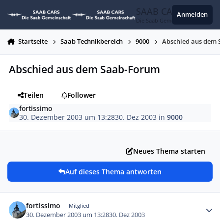
Zum Inhalt springen
SAAB CARS
Anmelden
Die Saab Gemeinschaft
Startseite
Saab Technikbereich
9000
Abschied aus dem
Abschied aus dem Saab-Forum
Teilen
Follower
fortissimo
30. Dezember 2003 um 13:28
30. Dez 2003
in
9000
Neues Thema starten
Auf dieses Thema antworten
Autor-Statistiken
fortissimo
Mitglied
30. Dezember 2003 um 13:28
30. Dez 2003