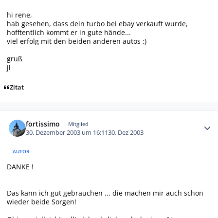
hi rene,
hab gesehen, dass dein turbo bei ebay verkauft wurde,
hofftentlich kommt er in gute hände...
viel erfolg mit den beiden anderen autos ;)
gruß
jl
Zitat
Autor-Statistiken
fortissimo
Mitglied
30. Dezember 2003 um 16:11
30. Dez 2003
AUTOR
DANKE !
Das kann ich gut gebrauchen ... die machen mir auch schon
wieder beide Sorgen!