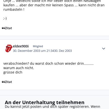
Ohje ... vielleicht sollte ich mir lieber doch einen Neuwagen
kaufen ... aber der macht mir keinen Spass ... kann nicht dran
rumbasteln !
;-)
Zitat
Autor-Statistiken
eldee900i
Mitglied
30. Dezember 2003 um 21:34
30. Dez 2003
verabschieden? du warst doch schon wieder drin..........
warum auch nicht.
grüsse dich
Zitat
An der Unterhaltung teilnehmen
Du kannst jetzt posten und dich später registrieren. Wenn