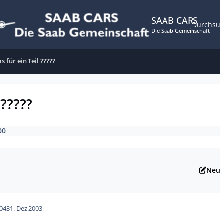
SAAB CARS
Durchs
Die Saab Gemeinschaft
s für ein Teil ?????
 ?????
00
Neu
04
31. Dez 2003