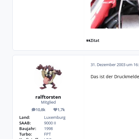
Zitat
31. Dezember 2003 um 16:
Das ist der Druckmelde
ralftorsten
Mitglied
10,8k
1,7k
Beiträge
Reputation
Land:
Luxemburg
SAAB:
9000 II
Baujahr:
1998
Turbo:
FPT