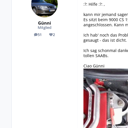
:?: Hilfe :?: ,
kann mir jemand sagen, w
Es sitzt beim 9000 CS 
Günni
angeschlossen. Kann m
Mitglied
Ich hab' noch das Prob
51
2
Beiträge
Reputation
gesaugt - das ist dich
Ich sag schonmal danke
tollen SAABs.
Ciao Günni