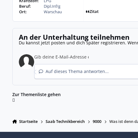
Kraftstoff:
LPG
Beruf:
Dipl.Inf/g
Zitat
Ort:
Warschau
An der Unterhaltung teilnehmen
Du kannst jetzt posten und dich später registrieren. Wen
Auf dieses Thema antworten...
Zur Themenliste gehen
Startseite
Saab Technikbereich
9000
Was ist denn da