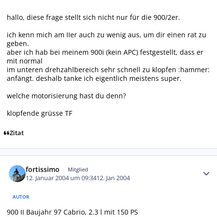
hallo, diese frage stellt sich nicht nur für die 900/2er.
ich kenn mich am IIer auch zu wenig aus, um dir einen rat zu
geben.
aber ich hab bei meinem 900i (kein APC) festgestellt, dass er
mit normal
im unteren drehzahlbereich sehr schnell zu klopfen :hammer:
anfängt. deshalb tanke ich eigentlich meistens super.
welche motorisierung hast du denn?
klopfende grüsse TF
Zitat
Autor-Statistiken
fortissimo
Mitglied
12. Januar 2004 um 09:34
12. Jan 2004
AUTOR
900 II Baujahr 97 Cabrio, 2.3 l mit 150 PS