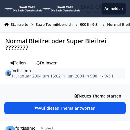
Zum Inhalt springen
SAAB CARS
Anmelden
Die Saab Gemeinschaft
Startseite
Saab Technikbereich
900 II - 9-3 I
Normal Bleif
Normal Bleifrei oder Super Bleifrei
????????
Teilen
Follower
fortissimo
11. Januar 2004 um 15:02
11. Jan 2004
in
900 II - 9-3 I
Neues Thema starten
Auf dieses Thema antworten
Autor-Statistiken
fortissimo
Mitglied