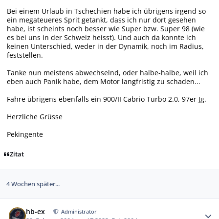
Bei einem Urlaub in Tschechien habe ich übrigens irgend so
ein megateueres Sprit getankt, dass ich nur dort gesehen
habe, ist scheints noch besser wie Super bzw. Super 98 (wie
es bei uns in der Schweiz heisst). Und auch da konnte ich
keinen Unterschied, weder in der Dynamik, noch im Radius,
feststellen.
Tanke nun meistens abwechselnd, oder halbe-halbe, weil ich
eben auch Panik habe, dem Motor langfristig zu schaden...
Fahre übrigens ebenfalls ein 900/II Cabrio Turbo 2.0, 97er Jg.
Herzliche Grüsse
Pekingente
Zitat
4 Wochen später...
Autor-Statistiken
hb-ex
Administrator