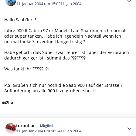
11. Januar 2004 um 15:02
11. Jan 2004
Hallo Saab`ler :!:
fahre 900 II Cabrio 97 er Modell. Laut Saab kann ich normal
oder super tanken. Habe ich irgendein Nachteil wenn ich
normal tanke ? -eventuell längerfristig ?
Habe gehört , daß Super zwar teurer ist , aber der Verbrauch
dadurch geriger ist , stimmt das ????????
Was tankt ihr ?????? :?:
P.S. Grüßen sich nur noch die Saab 900 I auf der Strasse ?
Aufforderung an alle 900 II zu grüßen :shock:
Zitat
Autor-Statistiken
turboflar
Mitglied
11. Januar 2004 um 16:24
11. Jan 2004