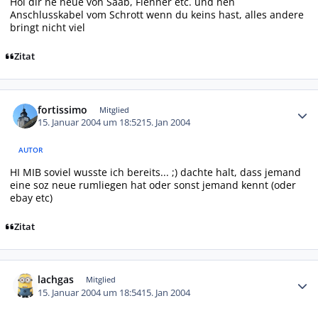
Hol dir ne neue von Saab, Flenner etc. und nen
Anschlusskabel vom Schrott wenn du keins hast, alles andere
bringt nicht viel
Zitat
Autor-Statistiken
fortissimo
Mitglied
15. Januar 2004 um 18:52
15. Jan 2004
AUTOR
HI MIB soviel wusste ich bereits... ;) dachte halt, dass jemand
eine soz neue rumliegen hat oder sonst jemand kennt (oder
ebay etc)
Zitat
Autor-Statistiken
lachgas
Mitglied
15. Januar 2004 um 18:54
15. Jan 2004