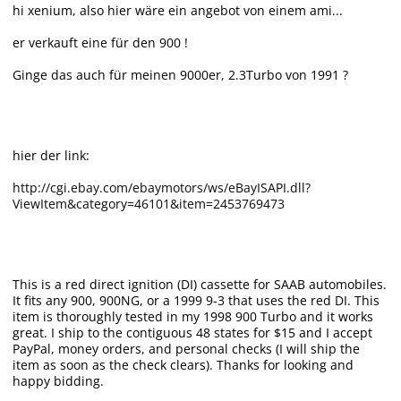
hi xenium, also hier wäre ein angebot von einem ami...
er verkauft eine für den 900 !
Ginge das auch für meinen 9000er, 2.3Turbo von 1991 ?
hier der link:
http://cgi.ebay.com/ebaymotors/ws/eBayISAPI.dll?
ViewItem&category=46101&item=2453769473
This is a red direct ignition (DI) cassette for SAAB automobiles.
It fits any 900, 900NG, or a 1999 9-3 that uses the red DI. This
item is thoroughly tested in my 1998 900 Turbo and it works
great. I ship to the contiguous 48 states for $15 and I accept
PayPal, money orders, and personal checks (I will ship the
item as soon as the check clears). Thanks for looking and
happy bidding.