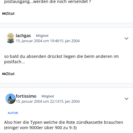
postausgang...werden die noch versendet ?
Zitat
Autor-Statistiken
lachgas
Mitglied
15. Januar 2004 um 19:46
15. Jan 2004
so bald du absenden drückst liegen die beim anderen im
postfach...
Zitat
Autor-Statistiken
fortissimo
Mitglied
15. Januar 2004 um 22:13
15. Jan 2004
AUTOR
Also hier die Typen welche die Rote zündkassette brauchen
(einige! vom 9000er über 900 zu 9-3)