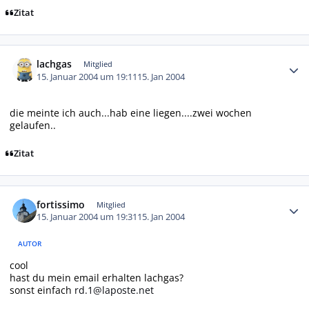
Zitat
Autor-Statistiken
lachgas
Mitglied
15. Januar 2004 um 19:11
15. Jan 2004
die meinte ich auch...hab eine liegen....zwei wochen
gelaufen..
Zitat
Autor-Statistiken
fortissimo
Mitglied
15. Januar 2004 um 19:31
15. Jan 2004
AUTOR
cool
hast du mein email erhalten lachgas?
sonst einfach
rd.1@laposte.net