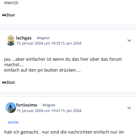
merciii
Zitat
Autor-Statistiken
lachgas
Mitglied
15. Januar 2004 um 19:35
15. Jan 2004
jau ...aber einfacher ist wenn du das hier über das forum
machst....
einfach auf den pn button drücken....
Zitat
Autor-Statistiken
fortissimo
Mitglied
15. Januar 2004 um 19:41
15. Jan 2004
AUTOR
hab ich gemacht.. nur sind die nachrichten einfach nur im