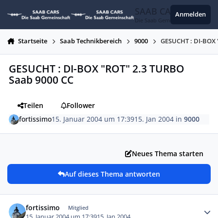
Zum Inhalt springen
SAAB CARS
Anmelden
Die Saab Gemeinschaft
Startseite
Saab Technikbereich
9000
GESUCHT : DI-BOX 
GESUCHT : DI-BOX "ROT" 2.3 TURBO
Saab 9000 CC
Teilen
Follower
fortissimo
15. Januar 2004 um 17:39
15. Jan 2004
in
9000
Neues Thema starten
Auf dieses Thema antworten
Autor-Statistiken
fortissimo
Mitglied
15. Januar 2004 um 17:39
15. Jan 2004