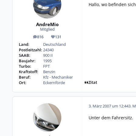
Hallo, wo befinden sic
AndreMio
Mitglied
816
131
Beiträge
Reputation
Land:
Deutschland
Postleitzahl:
24340
SAAB:
900 II
Baujahr:
1995
Turbo:
FPT
Kraftstoff:
Benzin
Beruf:
Kfz - Mechaniker
Zitat
Ort:
Eckernförde
3. März 2007 um 12:44
3. M
Unter dem Fahrersitz.