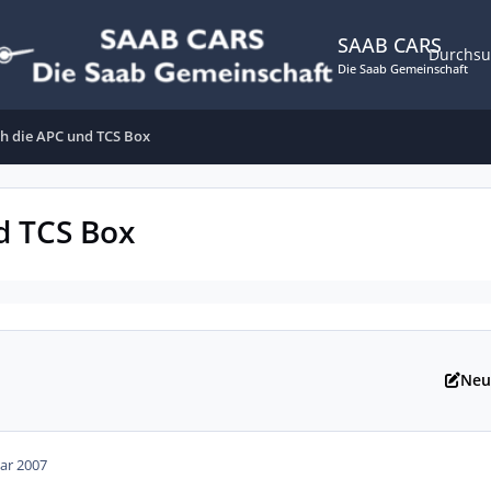
SAAB CARS
Durchs
Die Saab Gemeinschaft
ch die APC und TCS Box
d TCS Box
Neu
ar 2007