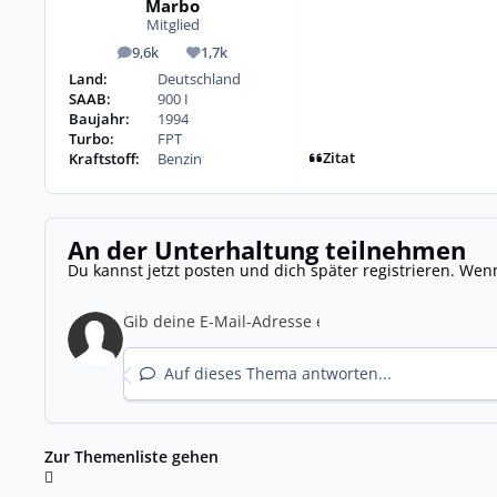
Marbo
Mitglied
9,6k
1,7k
Beiträge
Reputation
Land:
Deutschland
SAAB:
900 I
Baujahr:
1994
Turbo:
FPT
Zitat
Kraftstoff:
Benzin
An der Unterhaltung teilnehmen
Du kannst jetzt posten und dich später registrieren. Wen
Auf dieses Thema antworten...
Zur Themenliste gehen