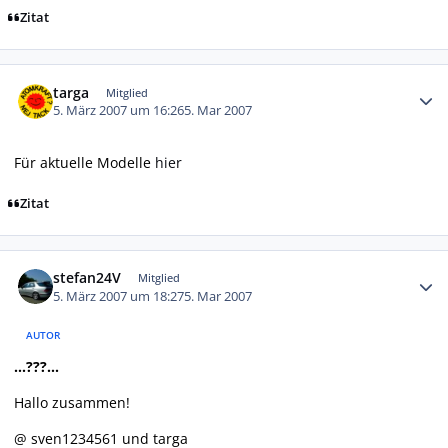
Zitat
Autor-Statistiken
targa
Mitglied
5. März 2007 um 16:26
5. Mar 2007
Für aktuelle Modelle
hier
Zitat
Autor-Statistiken
stefan24V
Mitglied
5. März 2007 um 18:27
5. Mar 2007
AUTOR
...???...
Hallo zusammen!
@ sven1234561 und targa