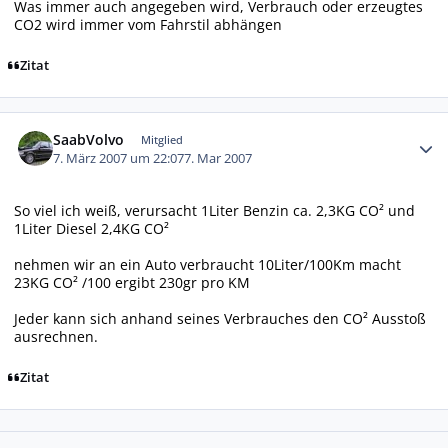
Was immer auch angegeben wird, Verbrauch oder erzeugtes
CO2 wird immer vom Fahrstil abhängen
Zitat
Autor-Statistiken
SaabVolvo
Mitglied
7. März 2007 um 22:07
7. Mar 2007
So viel ich weiß, verursacht 1Liter Benzin ca. 2,3KG CO² und
1Liter Diesel 2,4KG CO²
nehmen wir an ein Auto verbraucht 10Liter/100Km macht
23KG CO² /100 ergibt 230gr pro KM
Jeder kann sich anhand seines Verbrauches den CO² Ausstoß
ausrechnen.
Zitat