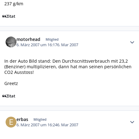
237 g/km
Zitat
Autor-Statistiken
motorhead
Mitglied
6. März 2007 um 16:17
6. Mar 2007
In der Auto Bild stand: Den Durchscnittsverbrauch mit 23,2
(Benziner) multiplizieren, dann hat man seinen persönlichen
CO2 Ausstoss!
Greetz
Zitat
Autor-Statistiken
erbas
Mitglied
6. März 2007 um 16:24
6. Mar 2007