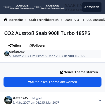
Zum Inhalt springen
SAAB CARS
Anmelden
Die Saab Gemeinschaft
Startseite
Saab Technikbereich
900 II - 9-3 I
CO2 Ausstoß
CO2 Ausstoß Saab 900ll Turbo 185PS
Teilen
Follower
stefan24V
5. März 2007 um 08:21
5. Mar 2007
in
900 II - 9-3 I
Neues Thema starten
Auf dieses Thema antworten
Autor-Statistiken
stefan24V
Mitglied
5. März 2007 um 08:21
5. Mar 2007