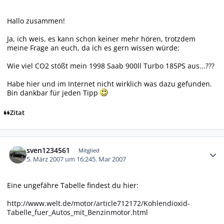
Hallo zusammen!
Ja, ich weis, es kann schon keiner mehr hören, trotzdem
meine Frage an euch, da ich es gern wissen würde:
Wie viel CO2 stößt mein 1998 Saab 900ll Turbo 185PS aus...???
Habe hier und im Internet nicht wirklich was dazu gefunden.
Bin dankbar für jeden Tipp
Zitat
Autor-Statistiken
sven1234561
Mitglied
5. März 2007 um 16:24
5. Mar 2007
Eine ungefähre Tabelle findest du hier:
http://www.welt.de/motor/article712172/Kohlendioxid-
Tabelle_fuer_Autos_mit_Benzinmotor.html