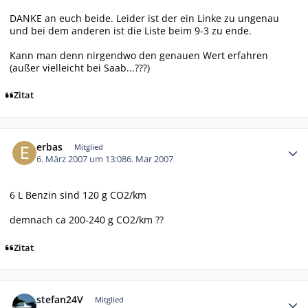
DANKE an euch beide. Leider ist der ein Linke zu ungenau
und bei dem anderen ist die Liste beim 9-3 zu ende.
Kann man denn nirgendwo den genauen Wert erfahren
(außer vielleicht bei Saab...???)
Zitat
Autor-Statistiken
erbas
Mitglied
6. März 2007 um 13:08
6. Mar 2007
6 L Benzin sind 120 g CO2/km
demnach ca 200-240 g CO2/km ??
Zitat
Autor-Statistiken
stefan24V
Mitglied