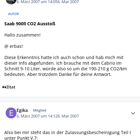
6. März 2007 um 14:05
6. Mar 2007
AUTOR
Saab 900ll CO2 Ausstoß
Hallo zusammen!
@ erbas!
Diese Erkenntnis hatte ich auch schon und hab mich mit
dieser Info abgefunden. Ich brauche mit dem Cabrio im
Schnitt 9-10 Liter, würde also so um die 190-210 g CO2/km
bedeuten. Aber trotzdem Danke für deine Antwort.
Zitat
Autor-Statistiken
Egika
Mitglied
6. März 2007 um 14:12
6. Mar 2007
Also bei mir steht das in der Zulassungsbescheinigung Teil I
unter Punkt V.7: