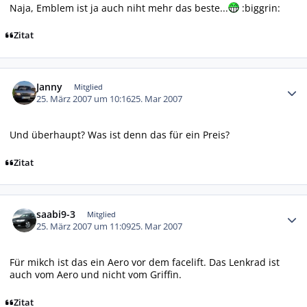
Naja, Emblem ist ja auch niht mehr das beste...
:biggrin:
Zitat
Autor-Statistiken
Janny
Mitglied
25. März 2007 um 10:16
25. Mar 2007
Und überhaupt? Was ist denn das für ein Preis?
Zitat
Autor-Statistiken
saabi9-3
Mitglied
25. März 2007 um 11:09
25. Mar 2007
Für mikch ist das ein Aero vor dem facelift. Das Lenkrad ist
auch vom Aero und nicht vom Griffin.
Zitat