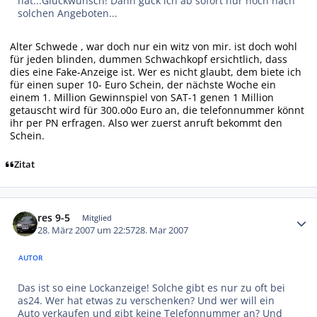
hat...Glückwunsch! Dann guck ich ab sofort nur noch nach
solchen Angeboten...
Alter Schwede , war doch nur ein witz von mir. ist doch wohl
für jeden blinden, dummen Schwachkopf ersichtlich, dass
dies eine Fake-Anzeige ist. Wer es nicht glaubt, dem biete ich
für einen super 10- Euro Schein, der nächste Woche ein
einem 1. Million Gewinnspiel von SAT-1 genen 1 Million
getauscht wird für 300.o0o Euro an, die telefonnummer könnt
ihr per PN erfragen. Also wer zuerst anruft bekommt den
Schein.
Zitat
Autor-Statistiken
res 9-5
Mitglied
28. März 2007 um 22:57
28. Mar 2007
AUTOR
Das ist so eine Lockanzeige! Solche gibt es nur zu oft bei
as24. Wer hat etwas zu verschenken? Und wer will ein
Auto verkaufen und gibt keine Telefonnummer an? Und