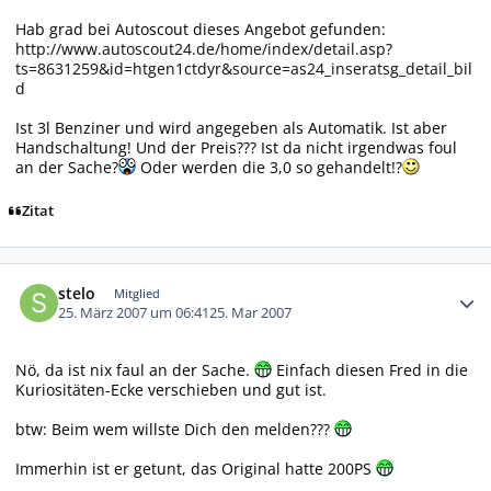
Hab grad bei Autoscout dieses Angebot gefunden:
http://www.autoscout24.de/home/index/detail.asp?
ts=8631259&id=htgen1ctdyr&source=as24_inseratsg_detail_bil
d
Ist 3l Benziner und wird angegeben als Automatik. Ist aber
Handschaltung! Und der Preis??? Ist da nicht irgendwas foul
an der Sache?
Oder werden die 3,0 so gehandelt!?
Zitat
Autor-Statistiken
stelo
Mitglied
25. März 2007 um 06:41
25. Mar 2007
Nö, da ist nix faul an der Sache.
Einfach diesen Fred in die
Kuriositäten-Ecke verschieben und gut ist.
btw: Beim wem willste Dich den melden???
Immerhin ist er getunt, das Original hatte 200PS