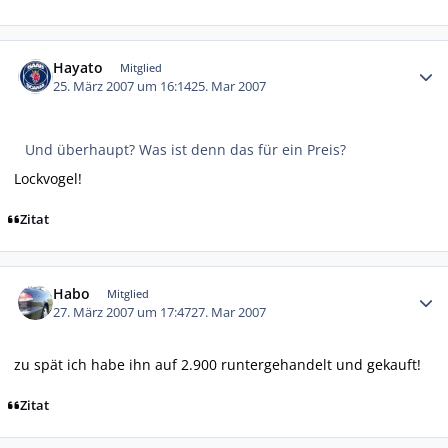
Autor-Statistiken
Hayato
Mitglied
25. März 2007 um 16:14
25. Mar 2007
Und überhaupt? Was ist denn das für ein Preis?
Lockvogel!
Zitat
Autor-Statistiken
Habo
Mitglied
27. März 2007 um 17:47
27. Mar 2007
zu spät ich habe ihn auf 2.900 runtergehandelt und gekauft!
Zitat