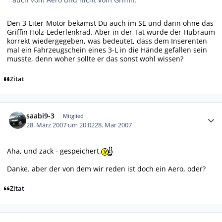
Den 3-Liter-Motor bekamst Du auch im SE und dann ohne das
Griffin Holz-Lederlenkrad. Aber in der Tat wurde der Hubraum
korrekt wiedergegeben, was bedeutet, dass dem Inserenten
mal ein Fahrzeugschein eines 3-L in die Hände gefallen sein
musste, denn woher sollte er das sonst wohl wissen?
Zitat
Autor-Statistiken
saabi9-3
Mitglied
28. März 2007 um 20:02
28. Mar 2007
Aha, und zack - gespeichert.
Danke. aber der von dem wir reden ist doch ein Aero, oder?
Zitat
Autor-Statistiken