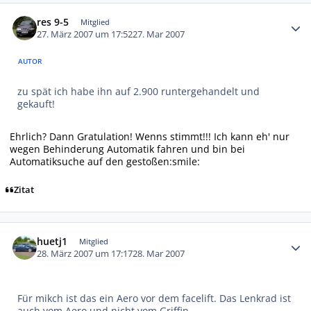
Autor-Statistiken
res 9-5
Mitglied
27. März 2007 um 17:52
27. Mar 2007
AUTOR
zu spät ich habe ihn auf 2.900 runtergehandelt und
gekauft!
Ehrlich? Dann Gratulation! Wenns stimmt!!! Ich kann eh' nur
wegen Behinderung Automatik fahren und bin bei
Automatiksuche auf den gestoßen:smile:
Zitat
Autor-Statistiken
huetj1
Mitglied
28. März 2007 um 17:17
28. Mar 2007
Für mikch ist das ein Aero vor dem facelift. Das Lenkrad ist
auch vom Aero und nicht vom Griffin.