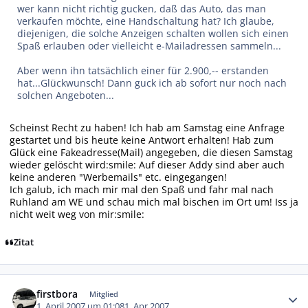
wer kann nicht richtig gucken, daß das Auto, das man
verkaufen möchte, eine Handschaltung hat? Ich glaube,
diejenigen, die solche Anzeigen schalten wollen sich einen
Spaß erlauben oder vielleicht e-Mailadressen sammeln...
Aber wenn ihn tatsächlich einer für 2.900,-- erstanden
hat...Glückwunsch! Dann guck ich ab sofort nur noch nach
solchen Angeboten...
Scheinst Recht zu haben! Ich hab am Samstag eine Anfrage
gestartet und bis heute keine Antwort erhalten! Hab zum
Glück eine Fakeadresse(Mail) angegeben, die diesen Samstag
wieder gelöscht wird:smile: Auf dieser Addy sind aber auch
keine anderen "Werbemails" etc. eingegangen!
Ich galub, ich mach mir mal den Spaß und fahr mal nach
Ruhland am WE und schau mich mal bischen im Ort um! Iss ja
nicht weit weg von mir:smile:
Zitat
Autor-Statistiken
firstbora
Mitglied
1. April 2007 um 01:08
1. Apr 2007