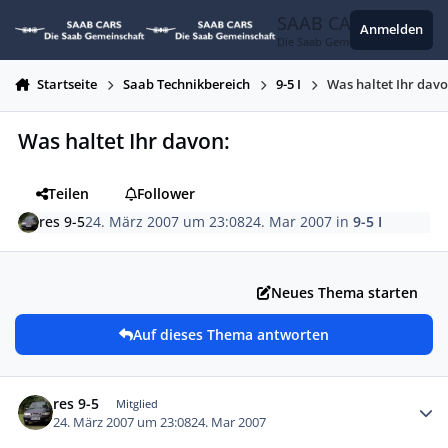
Zum Inhalt springen
SAAB CARS
Anmelden
Die Saab Gemeinschaft
Startseite
Saab Technikbereich
9-5 I
Was haltet Ihr davo
Was haltet Ihr davon:
Teilen
Follower
res 9-5
24. März 2007 um 23:08
24. Mar 2007
in
9-5 I
Neues Thema starten
Auf dieses Thema antworten
Autor-Statistiken
res 9-5
Mitglied
24. März 2007 um 23:08
24. Mar 2007