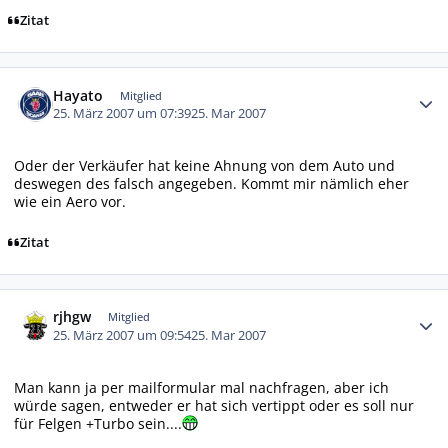
Zitat
Autor-Statistiken
Hayato
Mitglied
25. März 2007 um 07:39
25. Mar 2007
Oder der Verkäufer hat keine Ahnung von dem Auto und
deswegen des falsch angegeben. Kommt mir nämlich eher
wie ein Aero vor.
Zitat
Autor-Statistiken
rjhgw
Mitglied
25. März 2007 um 09:54
25. Mar 2007
Man kann ja per mailformular mal nachfragen, aber ich
würde sagen, entweder er hat sich vertippt oder es soll nur
für Felgen +Turbo sein....