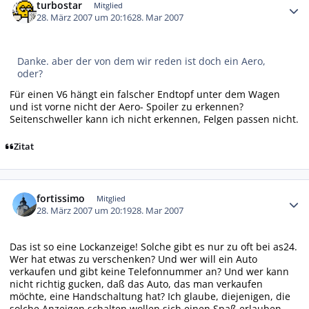
turbostar
Mitglied
28. März 2007 um 20:16
28. Mar 2007
Danke. aber der von dem wir reden ist doch ein Aero,
oder?
Für einen V6 hängt ein falscher Endtopf unter dem Wagen
und ist vorne nicht der Aero- Spoiler zu erkennen?
Seitenschweller kann ich nicht erkennen, Felgen passen nicht.
Zitat
Autor-Statistiken
fortissimo
Mitglied
28. März 2007 um 20:19
28. Mar 2007
Das ist so eine Lockanzeige! Solche gibt es nur zu oft bei as24.
Wer hat etwas zu verschenken? Und wer will ein Auto
verkaufen und gibt keine Telefonnummer an? Und wer kann
nicht richtig gucken, daß das Auto, das man verkaufen
möchte, eine Handschaltung hat? Ich glaube, diejenigen, die
solche Anzeigen schalten wollen sich einen Spaß erlauben