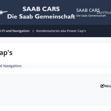
SAAB CARS
Durchs
Die Saab Gemeinschaft
i-Fi und Navigation
Kondensatoren aka Power Cap's
ap's
nd Navigation
Neu