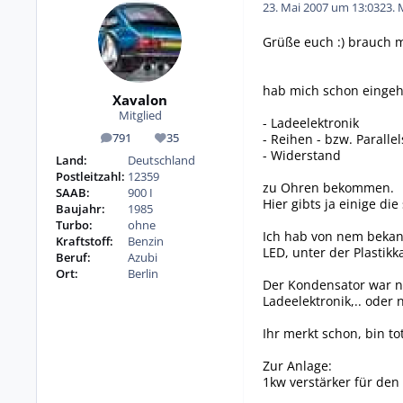
23. Mai 2007 um 13:03
23. 
Grüße euch :) brauch ma
hab mich schon eingehe
Xavalon
Mitglied
- Ladeelektronik
- Reihen - bzw. Paralle
791
35
Beiträge
Reputation
- Widerstand
Land:
Deutschland
Postleitzahl:
12359
zu Ohren bekommen.
SAAB:
900 I
Hier gibts ja einige di
Baujahr:
1985
Turbo:
ohne
Ich hab von nem bekann
Kraftstoff:
Benzin
LED, unter der Plastikk
Beruf:
Azubi
Ort:
Berlin
Der Kondensator war no
Ladeelektronik,.. oder n
Ihr merkt schon, bin tot
Zur Anlage:
1kw verstärker für den 