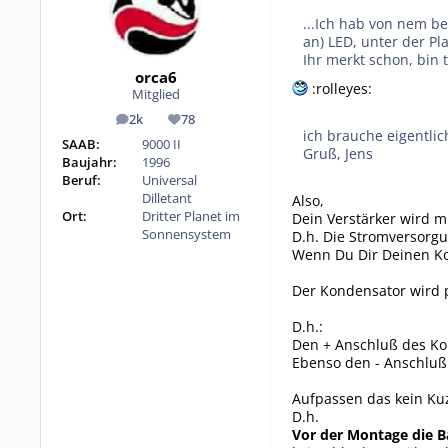
...Ich hab von nem b
an) LED, unter der Pl
Ihr merkt schon, bin t
orca6
:rolleyes:
Mitglied
2k
78
Beiträge
Reputation
ich brauche eigentli
SAAB:
9000 II
Gruß, Jens
Baujahr:
1996
Beruf:
Universal
Dilletant
Also,
Ort:
Dritter Planet im
Dein Verstärker wird m
Sonnensystem
D.h. Die Stromversorgu
Wenn Du Dir Deinen Ko
Der Kondensator wird p
D.h.:
Den + Anschluß des Ko
Ebenso den - Anschluß
Aufpassen das kein Kuz
D.h.
Vor der Montage die 