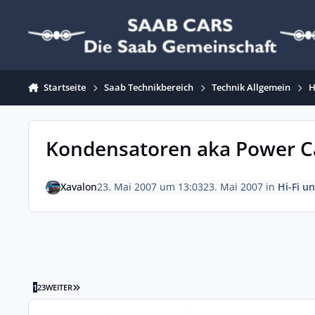
Zum Inhalt springen
Startseite
Saab Technikbereich
Technik Allgemein
H
Kondensatoren aka Power C
Xavalon
23. Mai 2007 um 13:03
23. Mai 2007
in
Hi-Fi u
LETZTE SEITE
1
2
3
WEITER