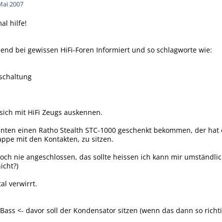
Mai 2007
l hilfe!
nd bei gewissen HiFi-Foren Informiert und so schlagworte wie:
lschaltung
e sich mit HiFi Zeugs auskennen.
ten einen Ratho Stealth STC-1000 geschenkt bekommen, der hat ei
appe mit den Kontakten, zu sitzen.
ch nie angeschlossen, das sollte heissen ich kann mir umständlic
icht?)
al verwirrt.
Bass <- davor soll der Kondensator sitzen (wenn das dann so richtig