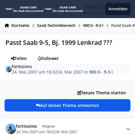
Zum Inhalt springen
SAAB CARS
Anmelden
Die Saab Gemeinschaft
Startseite
Saab Technikbereich
900 II - 9-3 I
Passt Saab 9
Passt Saab 9-5, Bj. 1999 Lenkrad ???
Teilen
Follower
fortissimo
24. Mai 2007 um 18:02
24. Mai 2007
in
900 II - 9-3 I
Neues Thema starten
Auf dieses Thema antworten
Autor-Statistiken
fortissimo
Mitglied
24. Mai 2007 um 18:02
24. Mai 2007