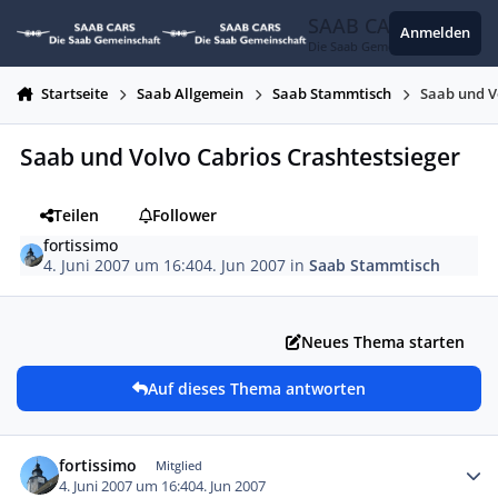
Zum Inhalt springen
SAAB CARS
Anmelden
Die Saab Gemeinschaft
Startseite
Saab Allgemein
Saab Stammtisch
Saab und V
Saab und Volvo Cabrios Crashtestsieger
Teilen
Follower
fortissimo
4. Juni 2007 um 16:40
4. Jun 2007
in
Saab Stammtisch
Neues Thema starten
Auf dieses Thema antworten
Autor-Statistiken
fortissimo
Mitglied
4. Juni 2007 um 16:40
4. Jun 2007