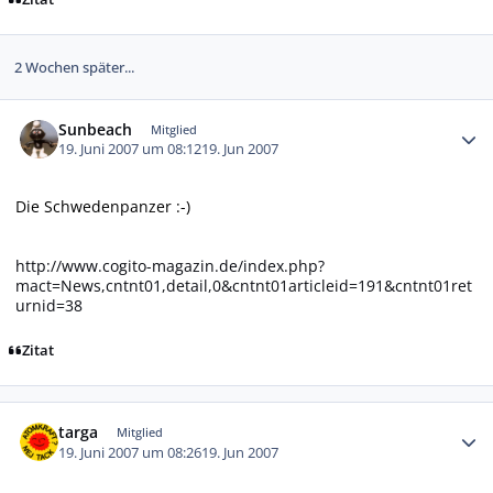
2 Wochen später...
Autor-Statistiken
Sunbeach
Mitglied
19. Juni 2007 um 08:12
19. Jun 2007
Die Schwedenpanzer :-)
http://www.cogito-magazin.de/index.php?
mact=News,cntnt01,detail,0&cntnt01articleid=191&cntnt01ret
urnid=38
Zitat
Autor-Statistiken
targa
Mitglied
19. Juni 2007 um 08:26
19. Jun 2007