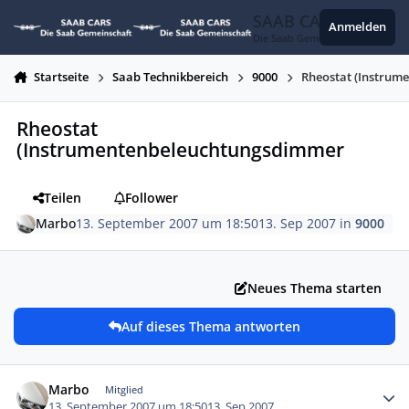
Zum Inhalt springen
SAAB CARS
Anmelden
Die Saab Gemeinschaft
Startseite
Saab Technikbereich
9000
Rheostat (Instru
Rheostat
(Instrumentenbeleuchtungsdimmer
Teilen
Follower
Marbo
13. September 2007 um 18:50
13. Sep 2007
in
9000
Neues Thema starten
Auf dieses Thema antworten
Autor-Statistiken
Marbo
Mitglied
13. September 2007 um 18:50
13. Sep 2007