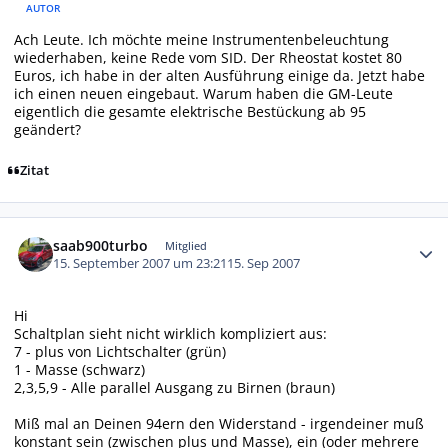
AUTOR
Ach Leute. Ich möchte meine Instrumentenbeleuchtung
wiederhaben, keine Rede vom SID. Der Rheostat kostet 80
Euros, ich habe in der alten Ausführung einige da. Jetzt habe
ich einen neuen eingebaut. Warum haben die GM-Leute
eigentlich die gesamte elektrische Bestückung ab 95
geändert?
Zitat
Autor-Statistiken
saab900turbo
Mitglied
15. September 2007 um 23:21
15. Sep 2007
Hi
Schaltplan sieht nicht wirklich kompliziert aus:
7 - plus von Lichtschalter (grün)
1 - Masse (schwarz)
2,3,5,9 - Alle parallel Ausgang zu Birnen (braun)
Miß mal an Deinen 94ern den Widerstand - irgendeiner muß
konstant sein (zwischen plus und Masse), ein (oder mehrere