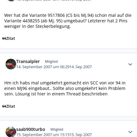
Wer hat die Variante 9517806 (CS bis Mj.94) schon mal auf die
Variante 4438255 (ab Mj. 95) umgebaut? Letzterer hat 2 Pins
weniger in der Steckerbelegung.
Zitat
Autor-Statistiken
Transalpler
Mitglied
14. September 2007 um 06:29
14. Sep 2007
Hm ich habs mal umgekehrt gemacht ein SCC von vor 94 in
einen MJ96 eingebaut.. Sollte also umgekehrt kein Problem
sein. Lösung ist hier in einem Thread beschrieben
Zitat
Autor-Statistiken
saab900turbo
Mitglied
15. September 2007 um 15:15
15. Sep 2007