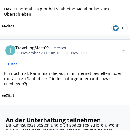
Das ist normal. Es gibt bei Saab eine Metallhülse zum
Überschieben.
Zitat
1
Autor-Statistiken
TravellingMatt69
Mitglied
30. November 2007 um 10:26
30. Nov 2007
AUTOR
Ich nochmal. Kann man die auch im Internet bestellen, oder
muß ich zu Saab direkt? (oder hat irgendjemand sowas
rumliegen?)
Zitat
An der Unterhaltung teilnehmen
Du kannst jetzt posten und dich später registrieren. Wenn