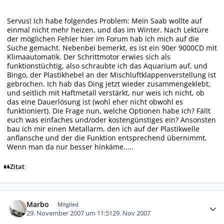
Servus! Ich habe folgendes Problem: Mein Saab wollte auf
einmal nicht mehr heizen, und das im Winter. Nach Lektüre
der möglichen Fehler hier im Forum hab ich mich auf die
Suche gemacht. Nebenbei bemerkt, es ist ein 90er 9000CD mit
Klimaautomatik. Der Schrittmotor erwies sich als
funktionstüchtig, also schraubte ich das Aquarium auf, und
Bingo, der Plastikhebel an der Mischluftklappenverstellung ist
gebrochen. Ich hab das Ding jetzt wieder zusammengeklebt,
und seitlich mit Haftmetall verstärkt, nur weis ich nicht, ob
das eine Dauerlösung ist (wohl eher nicht obwohl es
funktioniert). Die Frage nun, welche Optionen habe ich? Fällt
euch was einfaches und/oder kostengünstiges ein? Ansonsten
bau ich mir einen Metallarm, den ich auf der Plastikwelle
anflansche und der die Funktion entsprechend übernimmt.
Wenn man da nur besser hinkäme.....
Zitat
Autor-Statistiken
Marbo
Mitglied
29. November 2007 um 11:51
29. Nov 2007