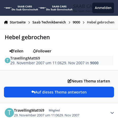
Zum Inhalt springen
SAAB CARS
Anmelden
Die Saab Gemeinschaft
Startseite
Saab Technikbereich
9000
Hebel gebrochen
Hebel gebrochen
Teilen
Follower
TravellingMatt69
29. November 2007 um 11:06
29. Nov 2007
in
9000
Neues Thema starten
Auf dieses Thema antworten
Autor-Statistiken
TravellingMatt69
Mitglied
29. November 2007 um 11:06
29. Nov 2007