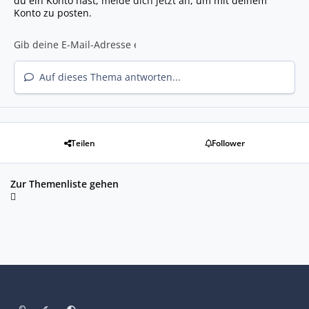
du ein Konto hast,
melde dich jetzt an
, um mit deinem
Konto zu posten.
Auf dieses Thema antworten...
Teilen
Follower
Zur Themenliste gehen
Heller Modus
Dunkler Modus
Systemeinstellung