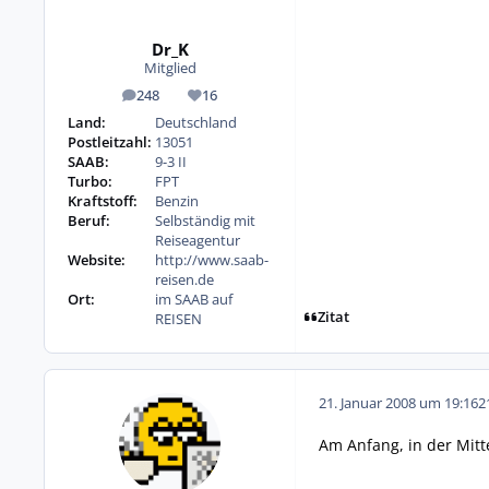
Dr_K
Mitglied
248
16
Beiträge
Reputation
Land:
Deutschland
Postleitzahl:
13051
SAAB:
9-3 II
Turbo:
FPT
Kraftstoff:
Benzin
Beruf:
Selbständig mit
Reiseagentur
Website:
http://www.saab-
reisen.de
Ort:
im SAAB auf
Zitat
REISEN
21. Januar 2008 um 19:16
2
Am Anfang, in der Mitt