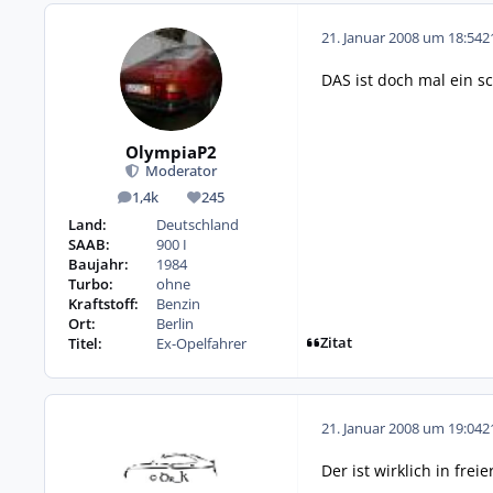
21. Januar 2008 um 18:54
2
DAS ist doch mal ein s
OlympiaP2
Moderator
1,4k
245
Beiträge
Reputation
Land:
Deutschland
SAAB:
900 I
Baujahr:
1984
Turbo:
ohne
Kraftstoff:
Benzin
Ort:
Berlin
Zitat
Titel:
Ex-Opelfahrer
21. Januar 2008 um 19:04
2
Der ist wirklich in fre