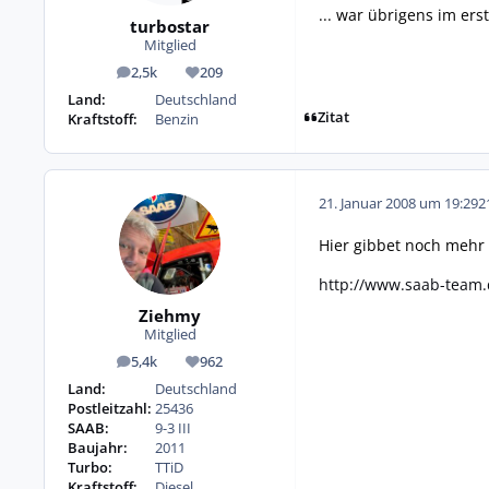
... war übrigens im ers
turbostar
Mitglied
2,5k
209
Beiträge
Reputation
Land:
Deutschland
Zitat
Kraftstoff:
Benzin
21. Januar 2008 um 19:29
2
Hier gibbet noch mehr 
http://www.saab-team.
Ziehmy
Mitglied
5,4k
962
Beiträge
Reputation
Land:
Deutschland
Postleitzahl:
25436
SAAB:
9-3 III
Baujahr:
2011
Turbo:
TTiD
Kraftstoff:
Diesel