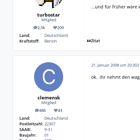
...und für früher wäre
turbostar
Mitglied
2,5k
209
Beiträge
Reputation
Land:
Deutschland
Zitat
Kraftstoff:
Benzin
21. Januar 2008 um 20:30
2
ok.. ihr nehmt den wag
clemensk
Mitglied
486
43
Beiträge
Reputation
Land:
Deutschland
Postleitzahl:
22307
SAAB:
9-3 I
Baujahr:
01