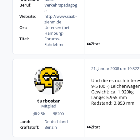
Beruf:
Verkehrspädagog
e
Website:
http://www.saab-
ziehm.de
Ort:
Uetersen (bei
Hamburg)
Titel:
Forums-
Zitat
Fahrlehrer
21. Januar 2008 um 19:32
2
Und die es noch interes
9-5 (00 -) Leichenwage
Gewicht: ca. 1.920kg
Länge: 5.955 mm
turbostar
Radstand: 3.853 mm
Mitglied
2,5k
209
Beiträge
Reputation
Land:
Deutschland
Zitat
Kraftstoff:
Benzin