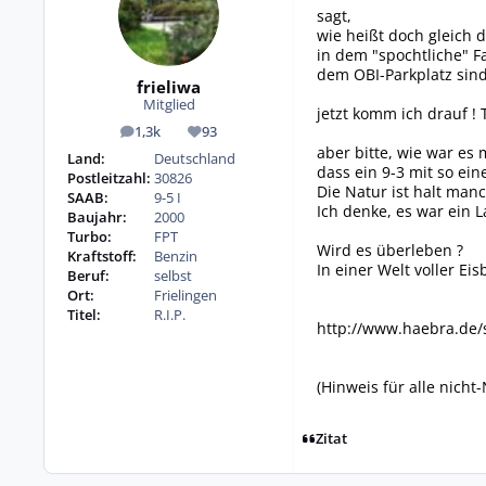
sagt,
wie heißt doch gleich 
in dem "spochtliche" F
dem OBI-Parkplatz sind
frieliwa
Mitglied
jetzt komm ich drauf !
1,3k
93
Beiträge
Reputation
aber bitte, wie war es 
Land:
Deutschland
dass ein 9-3 mit so ei
Postleitzahl:
30826
Die Natur ist halt ma
SAAB:
9-5 I
Ich denke, es war ein 
Baujahr:
2000
Turbo:
FPT
Wird es überleben ?
Kraftstoff:
Benzin
In einer Welt voller Eis
Beruf:
selbst
Ort:
Frielingen
Titel:
R.I.P.
http://www.haebra.de/
(Hinweis für alle nicht
Zitat