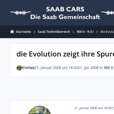
Zum Inhalt springen
Startseite
Saab Technikbereich
900 II - 9-3 I
die Evol
die Evolution zeigt ihre Spu
frieliwa
21. Januar 2008 um 18:50
21. Jan 2008
in
900 II 
21. Januar 2008 um 18:50
2