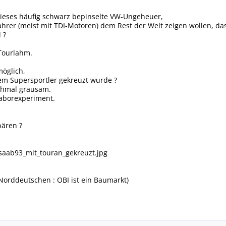
dieses häufig schwarz bepinselte VW-Ungeheuer,
ahrer (meist mit TDI-Motoren) dem Rest der Welt zeigen wollen, das
 ?
 Tourlahm.
möglich,
nem Supersportler gekreuzt wurde ?
nchmal grausam.
Laborexperiment.
bären ?
saab93_mit_touran_gekreuzt.jpg
-Norddeutschen : OBI ist ein Baumarkt)