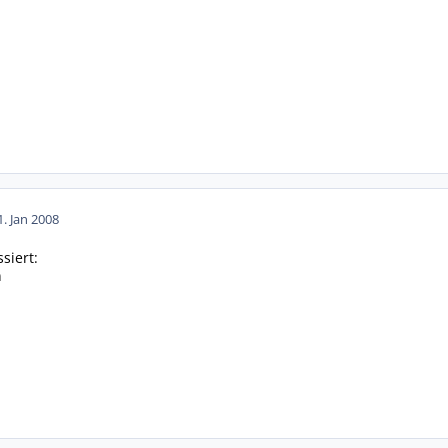
1. Jan 2008
siert:
n