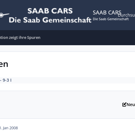
SAAB CARS
Durchs
Die Saab Gemeinschaft
ution zeigt ihre Spuren
ren
- 9-3 I
Neu
1. Jan 2008