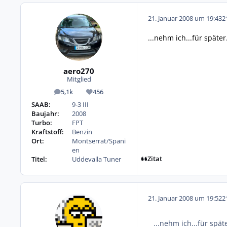
21. Januar 2008 um 19:43
2
...nehm ich...für später.
aero270
Mitglied
5,1k
456
Beiträge
Reputation
SAAB:
9-3 III
Baujahr:
2008
Turbo:
FPT
Kraftstoff:
Benzin
Ort:
Montserrat/Spani
en
Zitat
Titel:
Uddevalla Tuner
21. Januar 2008 um 19:52
2
...nehm ich...für späte