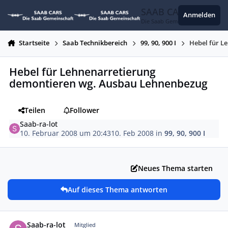
Zum Inhalt springen
SAAB CARS
Anmelden
Die Saab Gemeinschaft
Startseite
Saab Technikbereich
99, 90, 900 I
Hebel für L
Hebel für Lehnenarretierung
demontieren wg. Ausbau Lehnenbezug
Teilen
Follower
Saab-ra-lot
10. Februar 2008 um 20:43
10. Feb 2008
in
99, 90, 900 I
Neues Thema starten
Auf dieses Thema antworten
Autor-Statistiken
Saab-ra-lot
Mitglied