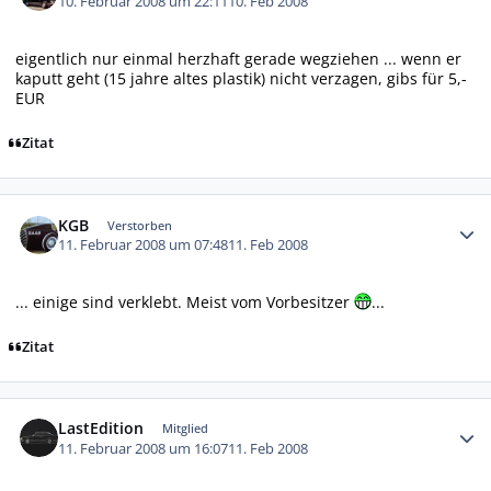
10. Februar 2008 um 22:11
10. Feb 2008
eigentlich nur einmal herzhaft gerade wegziehen ... wenn er
kaputt geht (15 jahre altes plastik) nicht verzagen, gibs für 5,-
EUR
Zitat
Autor-Statistiken
KGB
Verstorben
11. Februar 2008 um 07:48
11. Feb 2008
... einige sind verklebt. Meist vom Vorbesitzer
...
Zitat
Autor-Statistiken
LastEdition
Mitglied
11. Februar 2008 um 16:07
11. Feb 2008