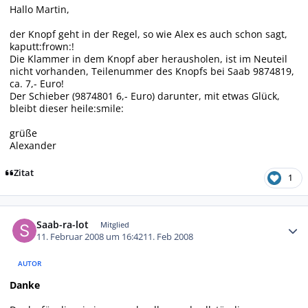
Hallo Martin,
der Knopf geht in der Regel, so wie Alex es auch schon sagt,
kaputt:frown:!
Die Klammer in dem Knopf aber herausholen, ist im Neuteil
nicht vorhanden, Teilenummer des Knopfs bei Saab 9874819,
ca. 7,- Euro!
Der Schieber (9874801 6,- Euro) darunter, mit etwas Glück,
bleibt dieser heile:smile:
grüße
Alexander
Zitat
1
Autor-Statistiken
Saab-ra-lot
Mitglied
11. Februar 2008 um 16:42
11. Feb 2008
AUTOR
Danke