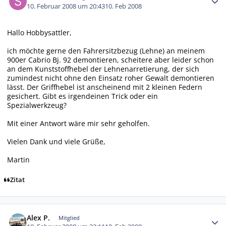
10. Februar 2008 um 20:43
10. Feb 2008
Hallo Hobbysattler,
ich möchte gerne den Fahrersitzbezug (Lehne) an meinem
900er Cabrio Bj. 92 demontieren, scheitere aber leider schon
an dem Kunststoffhebel der Lehnenarretierung, der sich
zumindest nicht ohne den Einsatz roher Gewalt demontieren
lässt. Der Griffhebel ist anscheinend mit 2 kleinen Federn
gesichert. Gibt es irgendeinen Trick oder ein
Spezialwerkzeug?
Mit einer Antwort wäre mir sehr geholfen.
Vielen Dank und viele Grüße,
Martin
Zitat
Autor-Statistiken
Alex P.
Mitglied