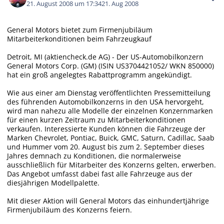
21. August 2008 um 17:34
21. Aug 2008
General Motors bietet zum Firmenjubiläum
Mitarbeiterkonditionen beim Fahrzeugkauf
Detroit, MI (aktiencheck.de AG) - Der US-Automobilkonzern
General Motors Corp. (GM) (ISIN US3704421052/ WKN 850000)
hat ein groß angelegtes Rabattprogramm angekündigt.
Wie aus einer am Dienstag veröffentlichten Pressemitteilung
des führenden Automobilkonzerns in den USA hervorgeht,
wird man nahezu alle Modelle der einzelnen Konzernmarken
für einen kurzen Zeitraum zu Mitarbeiterkonditionen
verkaufen. Interessierte Kunden können die Fahrzeuge der
Marken Chevrolet, Pontiac, Buick, GMC, Saturn, Cadillac, Saab
und Hummer vom 20. August bis zum 2. September dieses
Jahres demnach zu Konditionen, die normalerweise
ausschließlich für Mitarbeiter des Konzerns gelten, erwerben.
Das Angebot umfasst dabei fast alle Fahrzeuge aus der
diesjährigen Modellpalette.
Mit dieser Aktion will General Motors das einhundertjährige
Firmenjubiläum des Konzerns feiern.