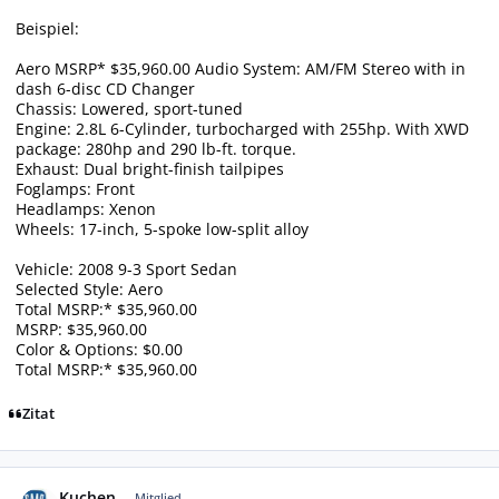
Beispiel:
Aero MSRP* $35,960.00 Audio System: AM/FM Stereo with in
dash 6-disc CD Changer
Chassis: Lowered, sport-tuned
Engine: 2.8L 6-Cylinder, turbocharged with 255hp. With XWD
package: 280hp and 290 lb-ft. torque.
Exhaust: Dual bright-finish tailpipes
Foglamps: Front
Headlamps: Xenon
Wheels: 17-inch, 5-spoke low-split alloy
Vehicle: 2008 9-3 Sport Sedan
Selected Style: Aero
Total MSRP:* $35,960.00
MSRP: $35,960.00
Color & Options: $0.00
Total MSRP:* $35,960.00
Zitat
Autor-Statistiken
Kuchen
Mitglied