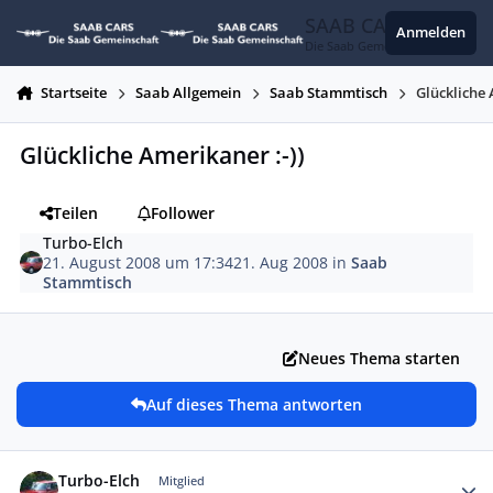
Zum Inhalt springen
SAAB CARS
Anmelden
Die Saab Gemeinschaft
Startseite
Saab Allgemein
Saab Stammtisch
Glückliche 
Glückliche Amerikaner :-))
Teilen
Follower
Turbo-Elch
21. August 2008 um 17:34
21. Aug 2008
in
Saab
Stammtisch
Neues Thema starten
Auf dieses Thema antworten
Autor-Statistiken
Turbo-Elch
Mitglied