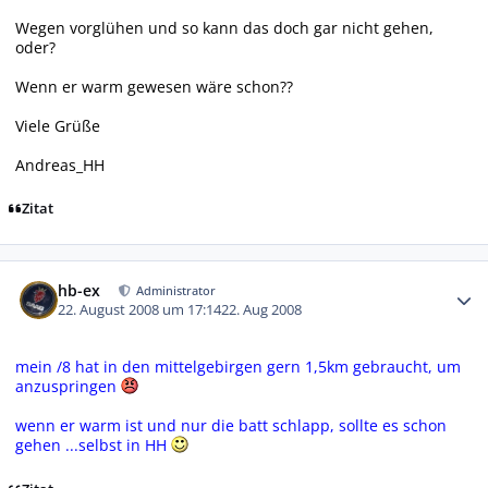
Wegen vorglühen und so kann das doch gar nicht gehen,
oder?
Wenn er warm gewesen wäre schon??
Viele Grüße
Andreas_HH
Zitat
Autor-Statistiken
hb-ex
Administrator
22. August 2008 um 17:14
22. Aug 2008
mein /8 hat in den mittelgebirgen gern 1,5km gebraucht, um
anzuspringen
wenn er warm ist und nur die batt schlapp, sollte es schon
gehen ...selbst in HH