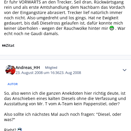
Er fuhr VORWÄRTS an den Trecker, Seil dran, Rückwärtsgang
rein und als erste Amtshandlung dem Nachbarn das Vordach
von der Eingangstüre abrasiert. Trecker lief natürlich immer
noch nicht. Also umgedreht und los gings. Hat ne Ewigkeit
gedauert, bis daß Dieselross gelaufen ist, dafür konnte mich
keiner überholen - wegen der Rauchwolke hinter mir
. War
echt noch ne Gaudi damals.
Zitat
Autor-Statistiken
Andreas_HH
Mitglied
23. August 2008 um 16:36
23. Aug 2008
AUTOR
So, also wenn ich die ganzen Anekdoten hier richtig deute, ist
das Anschieben eines kalten Diesels ohne die Verfassung und
Ausstattung von Mr. T vom A-Team kein Pappenstiel, oder?
Also sollte ich nächstes Mal auch noch fragen: "Diesel, oder
was?"
Right?