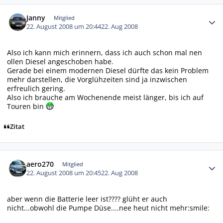
Autor-Statistiken
Janny
Mitglied
22. August 2008 um 20:44
22. Aug 2008
Also ich kann mich erinnern, dass ich auch schon mal nen
ollen Diesel angeschoben habe.
Gerade bei einem modernen Diesel dürfte das kein Problem
mehr darstellen, die Vorglühzeiten sind ja inzwischen
erfreulich gering.
Also ich brauche am Wochenende meist länger, bis ich auf
Touren bin
Zitat
Autor-Statistiken
aero270
Mitglied
22. August 2008 um 20:45
22. Aug 2008
aber wenn die Batterie leer ist???? glüht er auch
nicht...obwohl die Pumpe Düse....nee heut nicht mehr:smile: