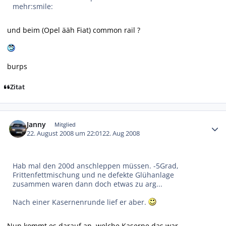
mehr:smile:
und beim (Opel ääh Fiat) common rail ?
burps
Zitat
Autor-Statistiken
Janny
Mitglied
22. August 2008 um 22:01
22. Aug 2008
Hab mal den 200d anschleppen müssen. -5Grad,
Frittenfettmischung und ne defekte Glühanlage
zusammen waren dann doch etwas zu arg...
Nach einer Kasernenrunde lief er aber.
Nun kommt es darauf an, welche Kaserne das war.