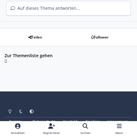
Auf dieses Thema antworten...
Teilen
Follower
Zur Themenliste gehen
Heller Modus
Dunkler Modus
Systemeinstellung
Design
Datenschutz
Kontakt
Cookies
Impressum
© Copyright 2025 - SAABoteure e. V.
Powered by
Invision Community
Anmelden
Registrieren
Suchen
Menü