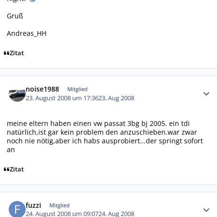
Gruß
Andreas_HH
Zitat
Autor-Statistiken
noise1988
Mitglied
23. August 2008 um 17:36
23. Aug 2008
meine eltern haben einen vw passat 3bg bj 2005. ein tdi
natürlich,ist gar kein problem den anzuschieben.war zwar
noch nie nötig,aber ich habs ausprobiert...der springt sofort
an
Zitat
Autor-Statistiken
fuzzi
Mitglied
24. August 2008 um 09:07
24. Aug 2008