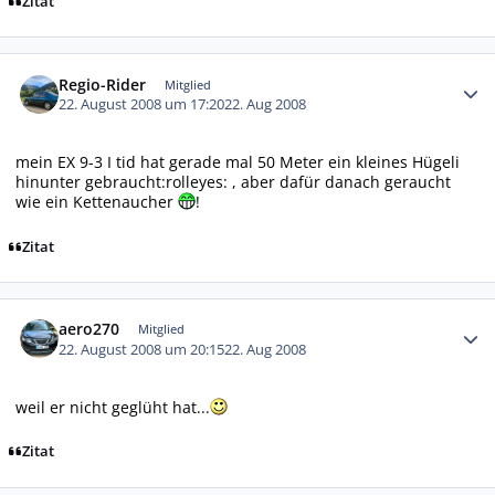
Zitat
Autor-Statistiken
Regio-Rider
Mitglied
22. August 2008 um 17:20
22. Aug 2008
mein EX 9-3 I tid hat gerade mal 50 Meter ein kleines Hügeli
hinunter gebraucht:rolleyes: , aber dafür danach geraucht
wie ein Kettenaucher
!
Zitat
Autor-Statistiken
aero270
Mitglied
22. August 2008 um 20:15
22. Aug 2008
weil er nicht geglüht hat...
Zitat