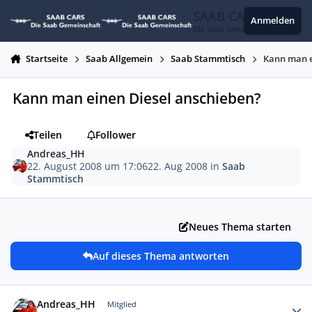
Zum Inhalt springen
SAAB CARS
Anmelden
Die Saab Gemeinschaft
Startseite
Saab Allgemein
Saab Stammtisch
Kann man e
Kann man einen Diesel anschieben?
Teilen
Follower
Andreas_HH
22. August 2008 um 17:06
22. Aug 2008
in
Saab
Stammtisch
Neues Thema starten
Auf dieses Thema antworten
Autor-Statistiken
Andreas_HH
Mitglied