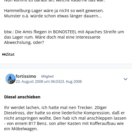
Hammelburg-Lager wäre ja nicht so weit gewesen.
Munster o.ä. würde schon etwas länger dauern...
btw.: Die Amis fliegen in BONDSTEEL mit Apaches Streife um
das Lager rum. Wäre doch mal eine interessante
Abwechslung, oder?
Zitat
Autor-Statistiken
fortissimo
Mitglied
23. August 2008 um 06:03
23. Aug 2008
Diesel anschieben
Ihr werdet lachen, ich hatte mal nen Trecker, 20iger
Dieselross, der hatte so eine liederliche Kompression, daß er
nicht anspringen wollte. Den hab ich mal anschleppen lassen
- von einem 817 Benz, son alter Kasten mit Kofferaufbau wie
ein Möbelwagen.