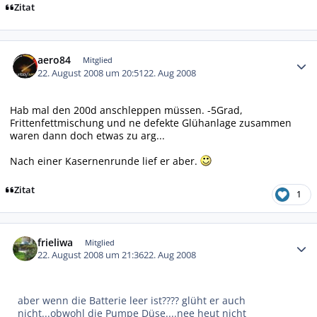
Zitat
Autor-Statistiken
aero84
Mitglied
22. August 2008 um 20:51
22. Aug 2008
Hab mal den 200d anschleppen müssen. -5Grad,
Frittenfettmischung und ne defekte Glühanlage zusammen
waren dann doch etwas zu arg...
Nach einer Kasernenrunde lief er aber.
Zitat
1
Autor-Statistiken
frieliwa
Mitglied
22. August 2008 um 21:36
22. Aug 2008
aber wenn die Batterie leer ist???? glüht er auch
nicht...obwohl die Pumpe Düse....nee heut nicht