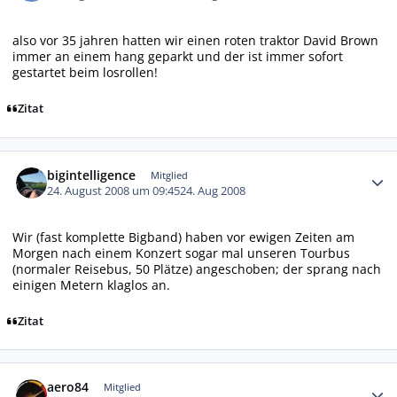
also vor 35 jahren hatten wir einen roten traktor David Brown
immer an einem hang geparkt und der ist immer sofort
gestartet beim losrollen!
Zitat
Autor-Statistiken
bigintelligence
Mitglied
24. August 2008 um 09:45
24. Aug 2008
Wir (fast komplette Bigband) haben vor ewigen Zeiten am
Morgen nach einem Konzert sogar mal unseren Tourbus
(normaler Reisebus, 50 Plätze) angeschoben; der sprang nach
einigen Metern klaglos an.
Zitat
Autor-Statistiken
aero84
Mitglied