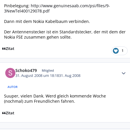
Pinbelegung:
http://www.genuinesaab.com/psi/files/9-
3NewTel400129078.pdf
Dann mit dem Nokia Kabelbaum verbinden.
Der Antennenstecker ist ein Standardstecker, der mit dem der
Nokia FSE zusammen gehen sollte.
Zitat
1
Autor-Statistiken
Schoko479
Mitglied
31. August 2008 um 18:18
31. Aug 2008
AUTOR
Suuper, vielen Dank. Werd gleich kommende Woche
(nochmal) zum Freundlichen fahren.
Zitat