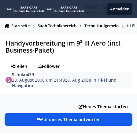
Zum Inhalt springen
SAAB CARS
Anmelden
Die Saab Gemeinschaft
Startseite
Saab Technikbereich
Technik Allgemein
Hi-Fi
Handyvorbereitung im 9³ III Aero (incl.
Business-Paket)
Teilen
Follower
Schoko479
28. August 2008 um 21:49
28. Aug 2008
in
Hi-Fi und
Navigation
Neues Thema starten
Auf dieses Thema antworten
Autor-Statistiken