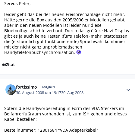
Servus Peter,
leider geht das bei der neuen Freisprechanlage nicht mehr.
Hätte gerne die Box aus den 2005/2006 er Modellen gehabt,
aber in den neuen Modellen ist leider nur diese
Bluetoothgeschichte verbaut. Durch das größere Navi-Display
gibt es ja auch keine Tasten (für's Telefon) mehr, stattdessen
die (erstaunlich gut funktionierende) Sprachwahl kombiniert
mit der nicht ganz unproblematischen
Handytelefonbuchsynchronisation.
Zitat
Autor-Statistiken
fortissimo
Mitglied
30. August 2008 um 19:17
30. Aug 2008
Sofern die Handyvorbereitung in Form des VDA Steckers im
Beifahrerfußraum vorhanden ist, zum fSH gehen und dieses
Kabel bestellen:
Bestellnummer: 12801584 "VDA Adapterkabel"