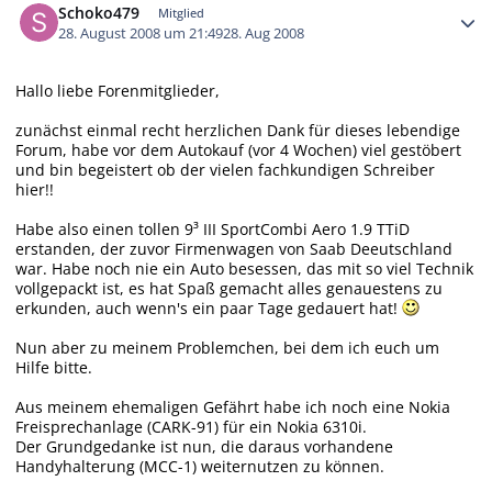
Schoko479
Mitglied
28. August 2008 um 21:49
28. Aug 2008
Hallo liebe Forenmitglieder,
zunächst einmal recht herzlichen Dank für dieses lebendige
Forum, habe vor dem Autokauf (vor 4 Wochen) viel gestöbert
und bin begeistert ob der vielen fachkundigen Schreiber
hier!!
Habe also einen tollen 9³ III SportCombi Aero 1.9 TTiD
erstanden, der zuvor Firmenwagen von Saab Deeutschland
war. Habe noch nie ein Auto besessen, das mit so viel Technik
vollgepackt ist, es hat Spaß gemacht alles genauestens zu
erkunden, auch wenn's ein paar Tage gedauert hat!
Nun aber zu meinem Problemchen, bei dem ich euch um
Hilfe bitte.
Aus meinem ehemaligen Gefährt habe ich noch eine Nokia
Freisprechanlage (CARK-91) für ein Nokia 6310i.
Der Grundgedanke ist nun, die daraus vorhandene
Handyhalterung (MCC-1) weiternutzen zu können.