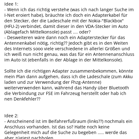
Idee 1:
- Wenn ich das richtig verstehe (was ich nach langer Suche im
I-Net eroiert habe), bräuchte ich doch ein Adapterkabel für
den Stecker, der die Ladeschale mit der Nokia-"Blackbox"
(HFU-2) verbindet, damit dieser in den VDA-Stecker im Auto
(Ablagefach Mittelkonsole) passt .... oder?
- Desweiteren wäre dann noch ein Adapterstecker für das
Antennenkabel nötig, richtig?? Jedoch gibt es in den Weiten
des Internets sooo viele verschiedene in allerlei Größen und
ich weiß nun nicht genau, was das für ein Antennenanschluss
im Auto ist (ebenfalls in der Ablage in der Mittelkonsole).
Sollte ich die richtigen Adapter zusammenbekommen, könnte
mein Plan dann aufgehen, dass ich die Ladeschale (zum Akku
laden und zur Verwendung der Fhzg-Antenne)
weiterverwenden kann, während das Handy über Bluetooth
die Verbindung zur FSE im Fahrzeug herstellt oder hab ich
nen Denkfehler??
Idee 2:
- Anscheinend ist im Beifahrerfußraum (links??) nochmals ein
Anschluss vorhanden. Ist das so? Hatte noch keine
Gelegenheit mich auf die Suche zu begeben ..... werde das
aber zügigst nachholen.