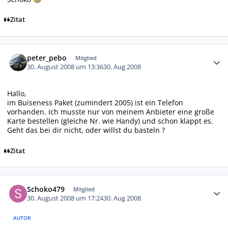
Zitat
Autor-Statistiken
peter_pebo
Mitglied
30. August 2008 um 13:36
30. Aug 2008
Hallo,
im Buiseness Paket (zumindert 2005) ist ein Telefon
vorhanden. Ich musste nur von meinem Anbieter eine große
Karte bestellen (gleiche Nr. wie Handy) und schon klappt es.
Geht das bei dir nicht, oder willst du basteln ?
Zitat
Autor-Statistiken
Schoko479
Mitglied
30. August 2008 um 17:24
30. Aug 2008
AUTOR