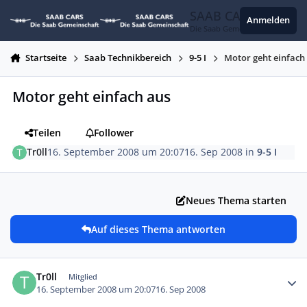
Zum Inhalt springen
SAAB CARS
Anmelden
Die Saab Gemeinschaft
Startseite
Saab Technikbereich
9-5 I
Motor geht einfach
Motor geht einfach aus
Teilen
Follower
Tr0ll
16. September 2008 um 20:07
16. Sep 2008
in
9-5 I
Neues Thema starten
Auf dieses Thema antworten
Autor-Statistiken
Tr0ll
Mitglied
16. September 2008 um 20:07
16. Sep 2008