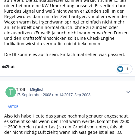
auftreten. Die Zündaussetzer kommen wirklich schnell.....als
ob er bei nur eine KW-Umdrehung aussetzt. Er verliert dann
kurz das Signal und weiß nicht wann er Zünden soll. In der
Regel wird es dann mit der Zeit häufiger, vor allem wenn der
Wagen warm ist. Irgendwann springt er einfach nicht mehr
an. Er kurbelt dann normal durch, ohne zu zünden oder
einzuspritzen. (Er weiß ja auch nicht wann er wo 'nen Funken
und den Kraftstoff hinschicken soll) Eine Check-Engine
Indikation wirst du vermutlich nicht bekommen.
Die DI könnte es auch sein. Einfach mal sehen was passiert.
Zitat
1
Autor-Statistiken
Tr0ll
Mitglied
17. September 2008 um 14:20
17. Sep 2008
AUTOR
Also ich habe Heute das ganze nochmal genauer angeschaut,
es scheint so als wenn der Troll warm werde, kommt bei 2200
~ 2500 bereich (unter Last) so ein Groehl von unten, (als ob
der nicht richtig Luft zieht) wenn ich Gas gebe ist alles i.O.