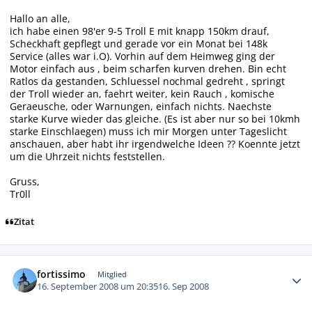
Hallo an alle,
ich habe einen 98'er 9-5 Troll E mit knapp 150km drauf,
Scheckhaft gepflegt und gerade vor ein Monat bei 148k
Service (alles war i.O). Vorhin auf dem Heimweg ging der
Motor einfach aus , beim scharfen kurven drehen. Bin echt
Ratlos da gestanden, Schluessel nochmal gedreht , springt
der Troll wieder an, faehrt weiter, kein Rauch , komische
Geraeusche, oder Warnungen, einfach nichts. Naechste
starke Kurve wieder das gleiche. (Es ist aber nur so bei 10kmh
starke Einschlaegen) muss ich mir Morgen unter Tageslicht
anschauen, aber habt ihr irgendwelche Ideen ?? Koennte jetzt
um die Uhrzeit nichts feststellen.
Gruss,
Tr0ll
Zitat
Autor-Statistiken
fortissimo
Mitglied
16. September 2008 um 20:35
16. Sep 2008