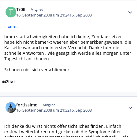
Autor-Statistiken
Tr0ll
Mitglied
16. September 2008 um 21:24
16. Sep 2008
AUTOR
hmm startschwierigkeiten habe ich keine, Zundaussetzer
habe ich nicht bemerkt waeren aber bemerkbar gewesen, die
Kassette war auch mein erster Verdacht. Danke fuer die
schnelle Antworten , wie gesagt ich werde alles morgen unter
Tageslicht anschauen.
Schauen obs sich verschlimmert..
Zitat
Autor-Statistiken
fortissimo
Mitglied
16. September 2008 um 21:32
16. Sep 2008
Ich denke du wirst nichts offensichtliches finden. Einfach
erstmal weiterfahren und gucken ob die Symptome öfter