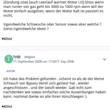
(Zündung usw) [auch Leerlauf warmer Motor i.O] bloss wenn
man runter von gas geht bis 3000 zu 1000 rpm dann will der
Motor einfach ausgehen, wenn der Motor Kalt ist passiert es
nicht.
Irgendwelche Schlaeuche oder Sensor sowas aber welche ?
Sonst irgendwelche Ideen ?
Zitat
Autor-Statistiken
Tr0ll
Mitglied
17. September 2008 um 17:28
17. Sep 2008
AUTOR
ich habe das Problem gefunden , scheint so als ob der kleine
Schlauch von Bypass Ventil sich geloest hat , wieder
angeschlossen , und der laeuft wieder. Gab echt zum
nachdenken wie sowas einfaches solche Auswirkungen haben
kann. nochmal danke an alle ihren Vorschlaegen ;)
Zitat