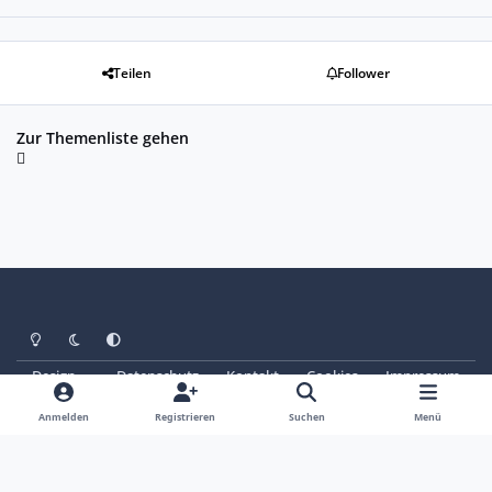
Teilen
Follower
Zur Themenliste gehen
Heller Modus
Dunkler Modus
Systemeinstellung
Design
Datenschutz
Kontakt
Cookies
Impressum
© Copyright 2025 - SAABoteure e. V.
Powered by
Invision Community
Anmelden
Registrieren
Suchen
Menü