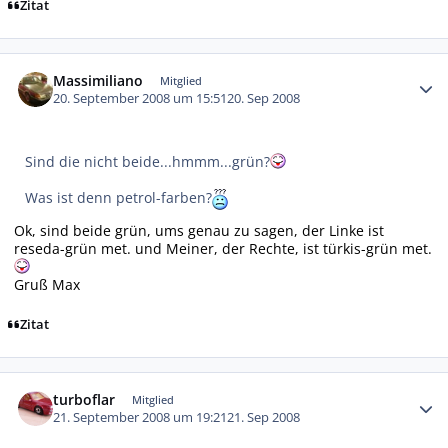
Zitat
Autor-Statistiken
Massimiliano
Mitglied
20. September 2008 um 15:51
20. Sep 2008
Sind die nicht beide...hmmm...grün?
Was ist denn petrol-farben?
Ok, sind beide grün, ums genau zu sagen, der Linke ist
reseda-grün met. und Meiner, der Rechte, ist türkis-grün met.
Gruß Max
Zitat
Autor-Statistiken
turboflar
Mitglied
21. September 2008 um 19:21
21. Sep 2008