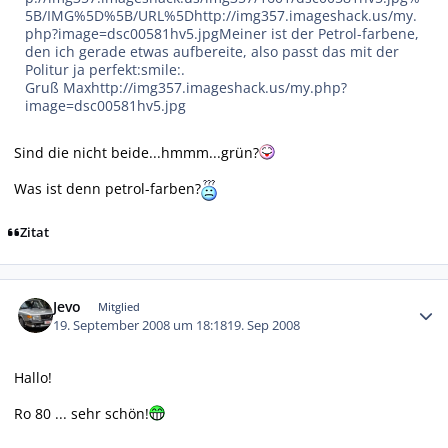
5B/IMG%5D%5B/URL%5D
http://img357.imageshack.us/my.
php?image=dsc00581hv5.jpg
Meiner ist der Petrol-farbene,
den ich gerade etwas aufbereite, also passt das mit der
Politur ja perfekt:smile:.
Gruß Max
http://img357.imageshack.us/my.php?
image=dsc00581hv5.jpg
Sind die nicht beide...hmmm...grün?
Was ist denn petrol-farben?
Zitat
Autor-Statistiken
Jevo
Mitglied
19. September 2008 um 18:18
19. Sep 2008
Hallo!
Ro 80 ... sehr schön!