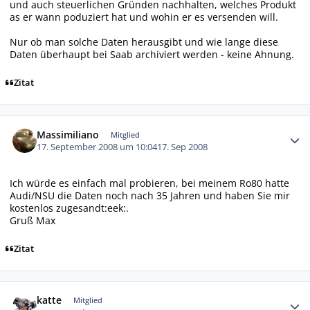
und auch steuerlichen Gründen nachhalten, welches Produkt
as er wann poduziert hat und wohin er es versenden will.
Nur ob man solche Daten herausgibt und wie lange diese
Daten überhaupt bei Saab archiviert werden - keine Ahnung.
Zitat
Autor-Statistiken
Massimiliano
Mitglied
17. September 2008 um 10:04
17. Sep 2008
Ich würde es einfach mal probieren, bei meinem Ro80 hatte
Audi/NSU die Daten noch nach 35 Jahren und haben Sie mir
kostenlos zugesandt:eek:.
Gruß Max
Zitat
Autor-Statistiken
katte
Mitglied