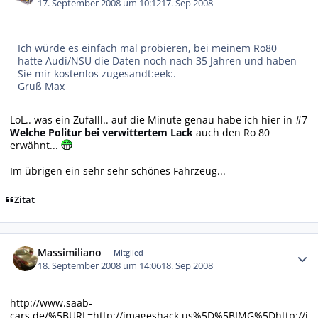
17. September 2008 um 10:12
17. Sep 2008
Ich würde es einfach mal probieren, bei meinem Ro80
hatte Audi/NSU die Daten noch nach 35 Jahren und haben
Sie mir kostenlos zugesandt:eek:.
Gruß Max
LoL.. was ein Zufalll.. auf die Minute genau habe ich hier in #7
Welche Politur bei verwittertem Lack
auch den Ro 80
erwähnt...
Im übrigen ein sehr sehr schönes Fahrzeug...
Zitat
Autor-Statistiken
Massimiliano
Mitglied
18. September 2008 um 14:06
18. Sep 2008
http://www.saab-
cars.de/%5BURL=http://imageshack.us%5D%5BIMG%5Dhttp://i