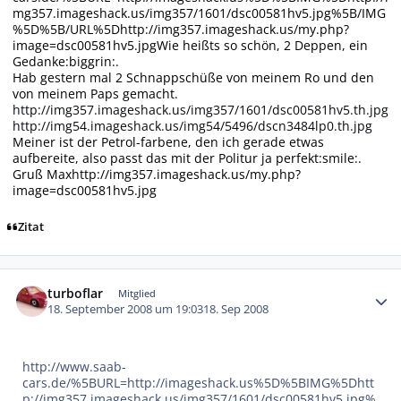
mg357.imageshack.us/img357/1601/dsc00581hv5.jpg%5B/IMG
%5D%5B/URL%5D
http://img357.imageshack.us/my.php?
image=dsc00581hv5.jpg
Wie heißts so schön, 2 Deppen, ein
Gedanke:biggrin:.
Hab gestern mal 2 Schnappschüße von meinem Ro und den
von meinem Paps gemacht.
http://img357.imageshack.us/img357/1601/dsc00581hv5.th.jpg
http://img54.imageshack.us/img54/5496/dscn3484lp0.th.jpg
Meiner ist der Petrol-farbene, den ich gerade etwas
aufbereite, also passt das mit der Politur ja perfekt:smile:.
Gruß Max
http://img357.imageshack.us/my.php?
image=dsc00581hv5.jpg
Zitat
Autor-Statistiken
turboflar
Mitglied
18. September 2008 um 19:03
18. Sep 2008
http://www.saab-
cars.de/%5BURL=http://imageshack.us%5D%5BIMG%5Dhtt
p://img357.imageshack.us/img357/1601/dsc00581hv5.jpg%