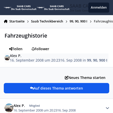
Zum Inhalt springen
SAAB CARS
Anmelden
Die Saab Gemeinschaft
Startseite
Saab Technikbereich
99, 90, 900 I
Fahrzeughis
Fahrzeughistorie
Teilen
Follower
Alex P.
16. September 2008 um 20:23
16. Sep 2008
in
99, 90, 900 I
Neues Thema starten
Auf dieses Thema antworten
Autor-Statistiken
Alex P.
Mitglied
16. September 2008 um 20:23
16. Sep 2008