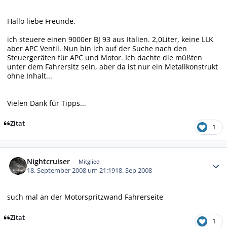
Hallo liebe Freunde,
ich steuere einen 9000er BJ 93 aus Italien. 2,0Liter, keine LLK
aber APC Ventil. Nun bin ich auf der Suche nach den
Steuergeräten für APC und Motor. Ich dachte die müßten
unter dem Fahrersitz sein, aber da ist nur ein Metallkonstrukt
ohne Inhalt...
Vielen Dank für Tipps...
Zitat
1
Autor-Statistiken
Nightcruiser
Mitglied
18. September 2008 um 21:19
18. Sep 2008
such mal an der Motorspritzwand Fahrerseite
Zitat
1