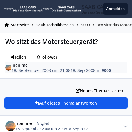
Zum Inhalt springen
SAAB CARS
Anmelden
Die Saab Gemeinschaft
Startseite
Saab Technikbereich
9000
Wo sitzt das Motor
Wo sitzt das Motorsteuergerät?
Teilen
Follower
Inanime
18. September 2008 um 21:08
18. Sep 2008
in
9000
Neues Thema starten
Auf dieses Thema antworten
Autor-Statistiken
Inanime
Mitglied
18. September 2008 um 21:08
18. Sep 2008