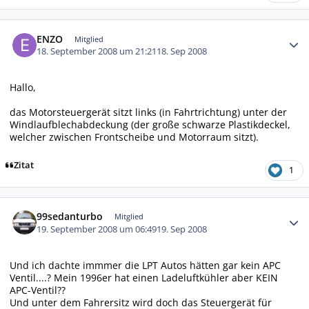
Autor-Statistiken
ENZO
Mitglied
18. September 2008 um 21:21
18. Sep 2008
Hallo,
das Motorsteuergerät sitzt links (in Fahrtrichtung) unter der
Windlaufblechabdeckung (der große schwarze Plastikdeckel,
welcher zwischen Frontscheibe und Motorraum sitzt).
Zitat
1
Autor-Statistiken
99sedanturbo
Mitglied
19. September 2008 um 06:49
19. Sep 2008
Und ich dachte immmer die LPT Autos hätten gar kein APC
Ventil....? Mein 1996er hat einen Ladeluftkühler aber KEIN
APC-Ventil??
Und unter dem Fahrersitz wird doch das Steuergerät für