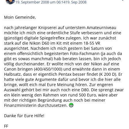
19. September 2008 um 06:14
19. Sep 2008
Moin Gemeinde,
nach jahrelanger Knipserei auf unterstem Amateurniveau
möchte ich mich eine ordentliche Stufe verbessern und eine
(günstige) digitale Spiegelreflex zulegen. Ich war zunächst
stark auf die Nikon D60 im Kit mit einem 18-55 VR
ausgerichtet. Nachdem ich mich gestern bei Saturn von
einem offensichtlich begeisterten Foto-Fachmann (ja auch da
gibt es sowas manchmal) hab beraten lassen, bin ich jedoch
völlig durcheinander. Er wollte mich von der Nikon auf eine
Canon bringen (400/450/1000) und erwähnte dann in einem
Halbsatz, dass er eigentlich Pentax besser findet (K 200 D). Er
hatte viele gute Argumente dafür und bevor ich die hier alle
bringe, wollt eich mal Eure Meinung hören. Zur engeren
Auswahl gehört bei mir auch noch eine D80. Die sprengt zwar
ein klein wenig den Rahmen von rund 500 Euro, wäre aber
mit der richtigen Begründung auch noch bei meiner
Finanzministerin durchzusetzen.
Danke für Eure Hilfe!
FF