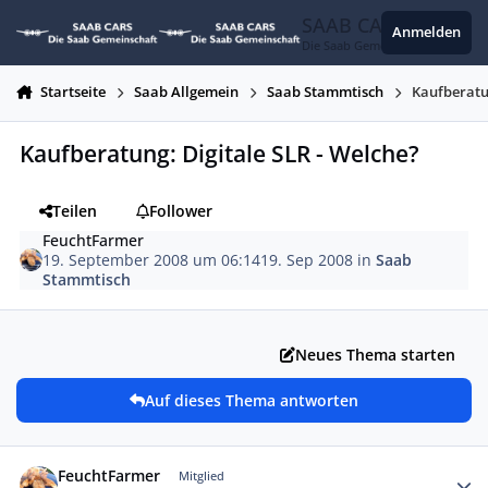
Zum Inhalt springen
SAAB CARS
Anmelden
Die Saab Gemeinschaft
Startseite
Saab Allgemein
Saab Stammtisch
Kaufberatun
Kaufberatung: Digitale SLR - Welche?
Teilen
Follower
FeuchtFarmer
19. September 2008 um 06:14
19. Sep 2008
in
Saab
Stammtisch
Neues Thema starten
Auf dieses Thema antworten
Autor-Statistiken
FeuchtFarmer
Mitglied