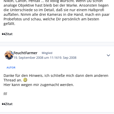
Nikon, Canon, Pentax ... ist völlig wurscht. Wenn Du schon
analoge Objektive hast bleib bei der Marke. Ansonsten liegen
die Unterschiede so im Detail, daß sie nur einem Halbprofi
auffallen. Nimm alle drei Kameras in die Hand, mach ein paar
Probefotos und schau, welche Dir persönlich am besten
gefällt.
Zitat
Autor-Statistiken
FeuchtFarmer
Mitglied
19. September 2008 um 11:16
19. Sep 2008
AUTOR
Danke für den Hinweis, ich schließe mich dann dem anderen
Thread an.
Hier kann wegen mir zugemacht werden.
FF
Zitat