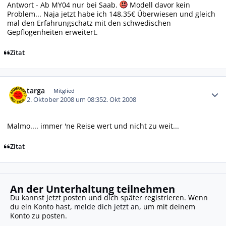
Antwort - Ab MY04 nur bei Saab.
Modell davor kein
Problem... Naja jetzt habe ich 148,35€ Überwiesen und gleich
mal den Erfahrungschatz mit den schwedischen
Gepflogenheiten erweitert.
Zitat
Autor-Statistiken
targa
Mitglied
2. Oktober 2008 um 08:35
2. Okt 2008
Malmo.... immer 'ne Reise wert und nicht zu weit...
Zitat
An der Unterhaltung teilnehmen
Du kannst jetzt posten und dich später registrieren. Wenn
du ein Konto hast,
melde dich jetzt an
, um mit deinem
Konto zu posten.