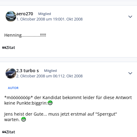
Autor-Statistiken
aero270
Mitglied
1. Oktober 2008 um 19:00
1. Okt 2008
Henning...............!!!!!
Zitat
Autor-Statistiken
2.3 turbo s
Mitglied
2. Oktober 2008 um 06:11
2. Okt 2008
AUTOR
*möööööööp* der Kandidat bekommt leider für diese Antwort
keine Punkte:biggrin:
Jens heist der Gute... muss jetzt erstmal auf "Sperrgut"
warten.
Zitat