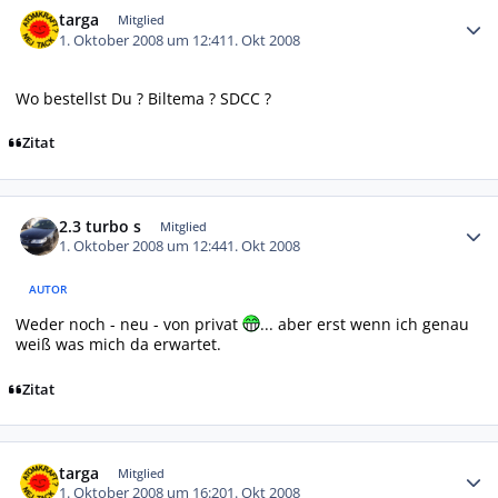
targa
Mitglied
1. Oktober 2008 um 12:41
1. Okt 2008
Wo bestellst Du ? Biltema ? SDCC ?
Zitat
Autor-Statistiken
2.3 turbo s
Mitglied
1. Oktober 2008 um 12:44
1. Okt 2008
AUTOR
Weder noch - neu - von privat
... aber erst wenn ich genau
weiß was mich da erwartet.
Zitat
Autor-Statistiken
targa
Mitglied
1. Oktober 2008 um 16:20
1. Okt 2008