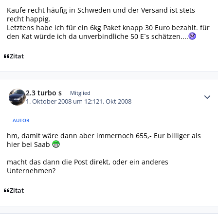
Kaufe recht häufig in Schweden und der Versand ist stets
recht happig.
Letztens habe ich für ein 6kg Paket knapp 30 Euro bezahlt. für
den Kat würde ich da unverbindliche 50 E`s schätzen....
Zitat
Autor-Statistiken
2.3 turbo s
Mitglied
1. Oktober 2008 um 12:12
1. Okt 2008
AUTOR
hm, damit wäre dann aber immernoch 655,- Eur billiger als
hier bei Saab
macht das dann die Post direkt, oder ein anderes
Unternehmen?
Zitat
Autor-Statistiken