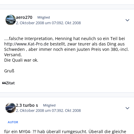
Autor-Statistiken
aero270
Mitglied
2. Oktober 2008 um 07:09
2. Okt 2008
....falsche Interpretation, Henning hat neulich so ein Teil bei
http://www.Kat-Pro.de
bestellt, zwar teurer als das Ding aus
Schweden , aber immer noch einen juuten Preis von 380,-incl.
Versand,
Die Quali war ok.
Gruß
Zitat
Autor-Statistiken
2.3 turbo s
Mitglied
2. Oktober 2008 um 07:39
2. Okt 2008
AUTOR
für ein MY04- ?? hab überall rumgesucht. Überall die gleiche