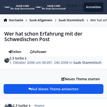
Zum Inhalt springen
SAAB CARS
Anmelden
Die Saab Gemeinschaft
Startseite
Saab Allgemein
Saab Stammtisch
Wer hat sc
Wer hat schon Erfahrung mit der
Schwedischen Post
Teilen
Follower
2.3 turbo s
1. Oktober 2008 um 08:49
1. Okt 2008
in
Saab Stammtisch
Neues Thema starten
Auf dieses Thema antworten
Autor-Statistiken
2.3 turbo s
Mitglied