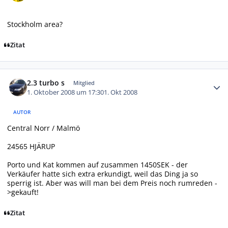
Stockholm area?
Zitat
Autor-Statistiken
2.3 turbo s
Mitglied
1. Oktober 2008 um 17:30
1. Okt 2008
AUTOR
Central Norr / Malmö
24565 HJÄRUP
Porto und Kat kommen auf zusammen 1450SEK - der
Verkäufer hatte sich extra erkundigt, weil das Ding ja so
sperrig ist. Aber was will man bei dem Preis noch rumreden -
>gekauft!
Zitat