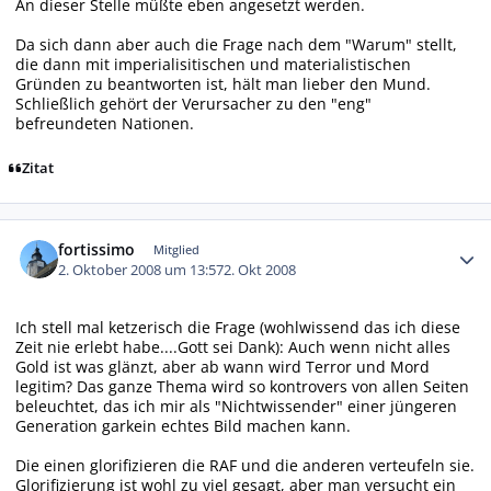
An dieser Stelle müßte eben angesetzt werden.
Da sich dann aber auch die Frage nach dem "Warum" stellt,
die dann mit imperialisitischen und materialistischen
Gründen zu beantworten ist, hält man lieber den Mund.
Schließlich gehört der Verursacher zu den "eng"
befreundeten Nationen.
Zitat
Autor-Statistiken
fortissimo
Mitglied
2. Oktober 2008 um 13:57
2. Okt 2008
Ich stell mal ketzerisch die Frage (wohlwissend das ich diese
Zeit nie erlebt habe....Gott sei Dank): Auch wenn nicht alles
Gold ist was glänzt, aber ab wann wird Terror und Mord
legitim? Das ganze Thema wird so kontrovers von allen Seiten
beleuchtet, das ich mir als "Nichtwissender" einer jüngeren
Generation garkein echtes Bild machen kann.
Die einen glorifizieren die RAF und die anderen verteufeln sie.
Glorifizierung ist wohl zu viel gesagt, aber man versucht ein