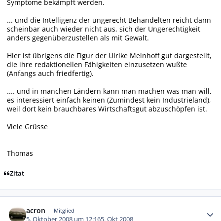
Symptome bekämpft werden.
... und die Intelligenz der ungerecht Behandelten reicht dann
scheinbar auch wieder nicht aus, sich der Ungerechtigkeit
anders gegenüberzustellen als mit Gewalt.
Hier ist übrigens die Figur der Ulrike Meinhoff gut dargestellt,
die ihre redaktionellen Fähigkeiten einzusetzen wußte
(Anfangs auch friedfertig).
.... und in manchen Ländern kann man machen was man will,
es interessiert einfach keinen (Zumindest kein Industrieland),
weil dort kein brauchbares Wirtschaftsgut abzuschöpfen ist.
Viele Grüsse
Thomas
Zitat
Autor-Statistiken
acron
Mitglied
5. Oktober 2008 um 12:16
5. Okt 2008