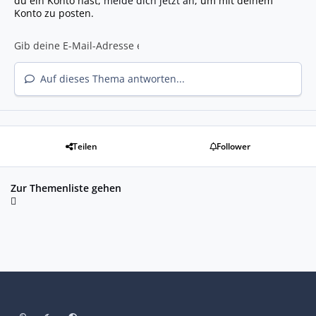
du ein Konto hast,
melde dich jetzt an
, um mit deinem
Konto zu posten.
Auf dieses Thema antworten...
Teilen
Follower
Zur Themenliste gehen
Heller Modus
Dunkler Modus
Systemeinstellung