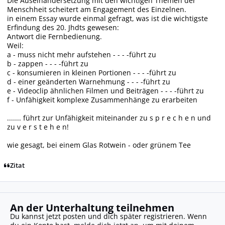
Die Auseinandersetzung mit den wichtigen Themen der
Menschheit scheitert am Engagement des Einzelnen.
in einem Essay wurde einmal gefragt, was ist die wichtigste
Erfindung des 20. Jhdts gewesen:
Antwort die Fernbedienung.
Weil:
a - muss nicht mehr aufstehen - - - -führt zu
b - zappen - - - -führt zu
c - konsumieren in kleinen Portionen - - - -führt zu
d - einer geänderten Warnehmung - - - -führt zu
e - Videoclip ähnlichen Filmen und Beiträgen - - - -führt zu
f - Unfähigkeit komplexe Zusammenhänge zu erarbeiten
....... führt zur Unfähigkeit miteinander zu s p r e c h e n und
zu v e r s t e h e n!
wie gesagt, bei einem Glas Rotwein - oder grünem Tee
Zitat
An der Unterhaltung teilnehmen
Du kannst jetzt posten und dich später registrieren. Wenn