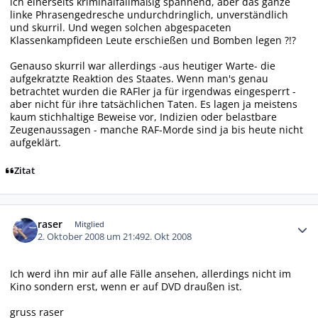
ich einerseits kriminalfallmäßig spannend, aber das ganze
linke Phrasengedresche undurchdringlich, unverständlich
und skurril. Und wegen solchen abgespaceten
Klassenkampfideen Leute erschießen und Bomben legen ?!?
Genauso skurril war allerdings -aus heutiger Warte- die
aufgekratzte Reaktion des Staates. Wenn man's genau
betrachtet wurden die RAFler ja für irgendwas eingesperrt -
aber nicht für ihre tatsächlichen Taten. Es lagen ja meistens
kaum stichhaltige Beweise vor, Indizien oder belastbare
Zeugenaussagen - manche RAF-Morde sind ja bis heute nicht
aufgeklärt.
Zitat
Autor-Statistiken
raser
Mitglied
2. Oktober 2008 um 21:49
2. Okt 2008
Ich werd ihn mir auf alle Fälle ansehen, allerdings nicht im
Kino sondern erst, wenn er auf DVD draußen ist.
gruss raser