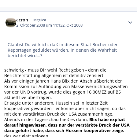
Autor-Statistiken
acron
Mitglied
2. Oktober 2008 um 11:13
2. Okt 2008
Glaubst Du wirklich, daß in diesem Staat Bücher oder
Reportagen geduldet würden, in denen die Wahrheit
berichtet wird...?
schwierig - muss Dir wohl Recht geben - denn die
Berichterstattung allgemein ist definitiv zensiert.
Als vor einigen Jahren Hans Blix den Abschlußbericht der
Kommission zur Auffindung von Massenvernichtungswaffen
vor der UNO vortrug, wurde dies gegen 16:00MEZ auf B5
aktuell live übertragen.
Er sagte unter anderem, Hussein sei in letzter Zeit
kooperativer geworden - er könne aber nicht sagen, ob das
mit dem verstärkten Druck der USA zusammenhinge.
Abends in der Tagesschau hieß es dann,
Blix habe explizit
darauf hingewiesen, dass nur der verstärkte Druck der USA
dazu geführt habe, dass sich Hussein kooperativer zeige.
das war glatt gelogen