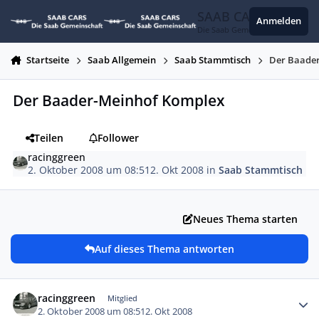
Zum Inhalt springen
SAAB CARS
Anmelden
Die Saab Gemeinschaft
Startseite
Saab Allgemein
Saab Stammtisch
Der Baade
Der Baader-Meinhof Komplex
Teilen
Follower
racinggreen
2. Oktober 2008 um 08:51
2. Okt 2008
in
Saab Stammtisch
Neues Thema starten
Auf dieses Thema antworten
Autor-Statistiken
racinggreen
Mitglied
2. Oktober 2008 um 08:51
2. Okt 2008