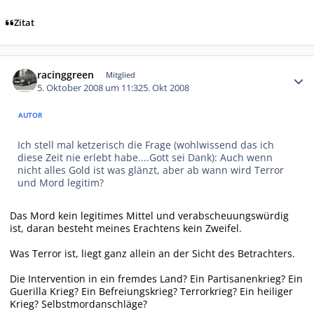
Zitat
Autor-Statistiken
racinggreen
Mitglied
5. Oktober 2008 um 11:32
5. Okt 2008
AUTOR
Ich stell mal ketzerisch die Frage (wohlwissend das ich
diese Zeit nie erlebt habe....Gott sei Dank): Auch wenn
nicht alles Gold ist was glänzt, aber ab wann wird Terror
und Mord legitim?
Das Mord kein legitimes Mittel und verabscheuungswürdig
ist, daran besteht meines Erachtens kein Zweifel.
Was Terror ist, liegt ganz allein an der Sicht des Betrachters.
Die Intervention in ein fremdes Land? Ein Partisanenkrieg? Ein
Guerilla Krieg? Ein Befreiungskrieg? Terrorkrieg? Ein heiliger
Krieg? Selbstmordanschläge?