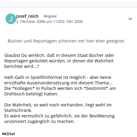
Autor-Statistiken
josef_reich
Mitglied
2. Oktober 2008 um 11:00
2. Okt 2008
Bücher und Reportagen scheinen mir hier eher geeignet.
Glaubst Du wirklich, daß in diesem Staat Bücher oder
Reportagen geduldet würden, in denen die Wahrheit
berichtet wird...?
Halli-Galli in Spielfilmformat ist möglich - aber keine
ernsthafte Auseinandersetzung mit diesem Thema...
Die *Kollegen* in Pullach werden sich *bestimmt* am
Drehbuch beteiligt haben.
Die Wahrheit, so weit noch vorhanden, liegt wohl im
Stahlschrank.
Es wäre vermutlich zu gefährlich, sie der Bevölkerung
unzensiert zugänglich zu machen.
Zitat