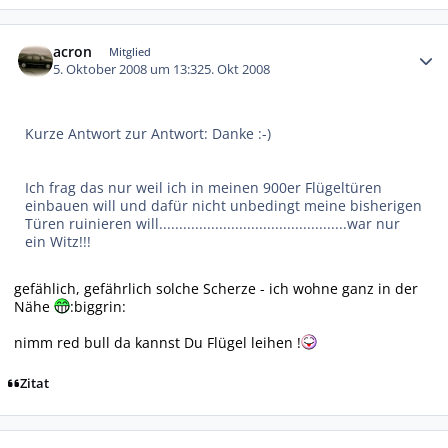
Autor-Statistiken
acron
Mitglied
5. Oktober 2008 um 13:32
5. Okt 2008
Kurze Antwort zur Antwort: Danke :-)
Ich frag das nur weil ich in meinen 900er Flügeltüren
einbauen will und dafür nicht unbedingt meine bisherigen
Türen ruinieren will...............................................war nur
ein Witz!!!
gefählich, gefährlich solche Scherze - ich wohne ganz in der
Nähe
:biggrin:
nimm red bull da kannst Du Flügel leihen !
Zitat
Autor-Statistiken