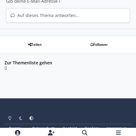
Auf dieses Thema antworten...
Teilen
Follower
Zur Themenliste gehen
Heller Modus
Dunkler Modus
Systemeinstellung
Design
Datenschutz
Kontakt
Cookies
Impressum
© Copyright 2025 - SAABoteure e. V.
Powered by
Invision Community