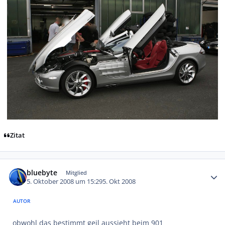
Zitat
Autor-Statistiken
bluebyte
Mitglied
5. Oktober 2008 um 15:29
5. Okt 2008
AUTOR
obwohl das bestimmt geil aussieht beim 901