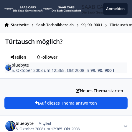
Zum Inhalt springen
SAAB CARS
Anmelden
Die Saab Gemeinschaft
Startseite
Saab Technikbereich
99, 90, 900 I
Türtausch m
Türtausch möglich?
Teilen
Follower
bluebyte
5. Oktober 2008 um 12:36
5. Okt 2008
in
99, 90, 900 I
Neues Thema starten
Auf dieses Thema antworten
Autor-Statistiken
bluebyte
Mitglied
5. Oktober 2008 um 12:36
5. Okt 2008