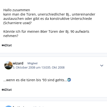
Hallo zusammen
kann man die Türen, unerschiedlicher Bj., untereinander
austauschen oder gibt es da konstruktive Unterschiede
(Scharniere usw)?
Könnte ich für meinen 86er Türen der Bj. 90 aufwärts
nehmen?
Zitat
Autor-Statistiken
wizard
Mitglied
5. Oktober 2008 um 13:03
5. Okt 2008
...wenn es die türen bis '93 sind gehts...
Zitat
Autor-Statistiken