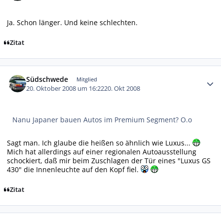
Ja. Schon länger. Und keine schlechten.
Zitat
Autor-Statistiken
Südschwede
Mitglied
20. Oktober 2008 um 16:22
20. Okt 2008
Nanu Japaner bauen Autos im Premium Segment? O.o
Sagt man. Ich glaube die heißen so ähnlich wie Luxus...
Mich hat allerdings auf einer regionalen Autoausstellung
schockiert, daß mir beim Zuschlagen der Tür eines "Luxus GS
430" die Innenleuchte auf den Kopf fiel.
Zitat
Autor-Statistiken