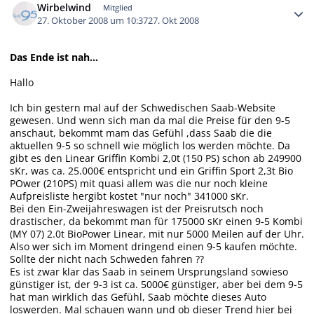
Wirbelwind
Mitglied
27. Oktober 2008 um 10:37
27. Okt 2008
Das Ende ist nah...
Hallo
Ich bin gestern mal auf der Schwedischen Saab-Website
gewesen. Und wenn sich man da mal die Preise für den 9-5
anschaut, bekommt mam das Gefühl ,dass Saab die die
aktuellen 9-5 so schnell wie möglich los werden möchte. Da
gibt es den Linear Griffin Kombi 2,0t (150 PS) schon ab 249900
sKr, was ca. 25.000€ entspricht und ein Griffin Sport 2,3t Bio
POwer (210PS) mit quasi allem was die nur noch kleine
Aufpreisliste hergibt kostet "nur noch" 341000 sKr.
Bei den Ein-Zweijahreswagen ist der Preisrutsch noch
drastischer, da bekommt man für 175000 sKr einen 9-5 Kombi
(MY 07) 2.0t BioPower Linear, mit nur 5000 Meilen auf der Uhr.
Also wer sich im Moment dringend einen 9-5 kaufen möchte.
Sollte der nicht nach Schweden fahren ??
Es ist zwar klar das Saab in seinem Ursprungsland sowieso
günstiger ist, der 9-3 ist ca. 5000€ günstiger, aber bei dem 9-5
hat man wirklich das Gefühl, Saab möchte dieses Auto
loswerden. Mal schauen wann und ob dieser Trend hier bei