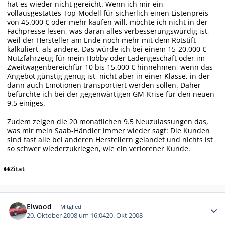
hat es wieder nicht gereicht. Wenn ich mir ein
vollausgestattes Top-Modell für sicherlich einen Listenpreis
von 45.000 € oder mehr kaufen will, möchte ich nicht in der
Fachpresse lesen, was daran alles verbesserungswürdig ist,
weil der Hersteller am Ende noch mehr mit dem Rotstift
kalkuliert, als andere. Das würde ich bei einem 15-20.000 €-
Nutzfahrzeug für mein Hobby oder Ladengeschäft oder im
Zweitwagenbereichfür 10 bis 15.000 € hinnehmen, wenn das
Angebot günstig genug ist, nicht aber in einer Klasse, in der
dann auch Emotionen transportiert werden sollen. Daher
befürchte ich bei der gegenwärtigen GM-Krise für den neuen
9.5 einiges.
Zudem zeigen die 20 monatlichen 9.5 Neuzulassungen das,
was mir mein Saab-Händler immer wieder sagt: Die Kunden
sind fast alle bei anderen Herstellern gelandet und nichts ist
so schwer wiederzukriegen, wie ein verlorener Kunde.
Zitat
Autor-Statistiken
Elwood
Mitglied
20. Oktober 2008 um 16:04
20. Okt 2008