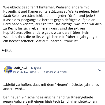
Wie üblich: Saab fährt hinterher. Während andere mit
Kuvenlicht und Kameraunterstützung zu Werke gehen, feiert
Saab Selbstverständlichkieten, die jeder Fünfer und jede E-
Klasse des Jahrgangs 98 bereits gegen deftiges Aufgeld an
Bord haben konnte, als Großtat. Das einzige, was man wirklich
zu Recht für sich reklamieren kann, sind die aktiven
Kopfstützen. Alles andere gab's woanders früher. Kein
Wunder, dass die Brille, verglichen mit früheren Jahrgängen,
ein höchst seltener Gast auf unseren Straße ist.
Zitat
Autor-Statistiken
Saab_owl
Mitglied
13. Oktober 2008 um 11:05
13. Okt 2008
...bleibt zu hoffen, dass mit dem "Neuen" nächstes Jahr alles
anders wird...
Den neuen 9-4 scheint es anscheinend für Krisengebiete
gegen Aufpreis mit einem high-tech Landminendetektor an