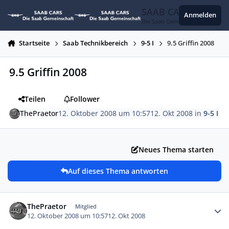
Zum Inhalt springen
SAAB CARS
Anmelden
Die Saab Gemeinschaft
Startseite
Saab Technikbereich
9-5 I
9.5 Griffin 2008
9.5 Griffin 2008
Teilen
Follower
ThePraetor
12. Oktober 2008 um 10:57
12. Okt 2008
in
9-5 I
Neues Thema starten
Auf dieses Thema antworten
Autor-Statistiken
ThePraetor
Mitglied
12. Oktober 2008 um 10:57
12. Okt 2008