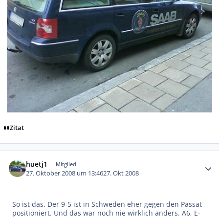
Zitat
Autor-Statistiken
huetj1
Mitglied
27. Oktober 2008 um 13:46
27. Okt 2008
So ist das. Der 9-5 ist in Schweden eher gegen den Passat
positioniert. Und das war noch nie wirklich anders. A6, E-