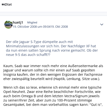
Zitat
Autor-Statistiken
huetj1
Mitglied
19. Oktober 2008 um 09:04
19. Okt 2008
Der olle Jaguar S-Type dümpelte auch mit
Minimalzulassungen vor sich hin. Der Nachfolger XF hat
da nun einen satten Sprung nach vorne gemacht. Ob der
neue 9-5 das auch schafft??
Kaum, Saab war immer noch mehr eine Außenseitermarke als
Jaguar und warum sollte ich mir einen auf Saab gepolten
Insignia kaufen, der in den wenigen Ergüssen der Fachpresse
eher zwiespältig beurteilt wird (Haptik, Lenkung, Sitze usw.).
Wenn ich das so lese, erkenne ich einmal mehr eine typische
Opel-Neuheit. Zwar eine Reihe beachtlicher Fortschritte, wie
auch beim Omega B und dem letzten Vectra/Signum jeweils
zu seiner/ihrer Zeit, aber zum zu 100-Prozent stimmige
Gesamtpaket, bei dem man vorbehaltlos sagen kann: "Gut is",