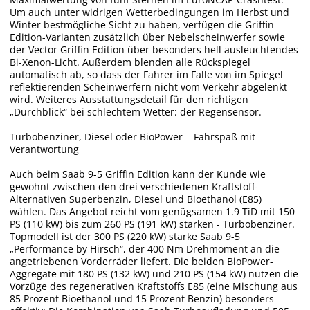
Um auch unter widrigen Wetterbedingungen im Herbst und
Winter bestmögliche Sicht zu haben, verfügen die Griffin
Edition-Varianten zusätzlich über Nebelscheinwerfer sowie
der Vector Griffin Edition über besonders hell ausleuchtendes
Bi-Xenon-Licht. Außerdem blenden alle Rückspiegel
automatisch ab, so dass der Fahrer im Falle von im Spiegel
reflektierenden Scheinwerfern nicht vom Verkehr abgelenkt
wird. Weiteres Ausstattungsdetail für den richtigen
„Durchblick“ bei schlechtem Wetter: der Regensensor.
Turbobenziner, Diesel oder BioPower = Fahrspaß mit
Verantwortung
Auch beim Saab 9-5 Griffin Edition kann der Kunde wie
gewohnt zwischen den drei verschiedenen Kraftstoff-
Alternativen Superbenzin, Diesel und Bioethanol (E85)
wählen. Das Angebot reicht vom genügsamen 1.9 TiD mit 150
PS (110 kW) bis zum 260 PS (191 kW) starken - Turbobenziner.
Topmodell ist der 300 PS (220 kW) starke Saab 9-5
„Performance by Hirsch“, der 400 Nm Drehmoment an die
angetriebenen Vorderräder liefert. Die beiden BioPower-
Aggregate mit 180 PS (132 kW) und 210 PS (154 kW) nutzen die
Vorzüge des regenerativen Kraftstoffs E85 (eine Mischung aus
85 Prozent Bioethanol und 15 Prozent Benzin) besonders