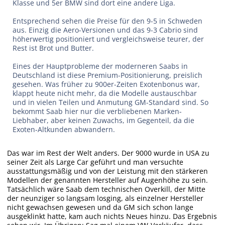
Klasse und 5er BMW sind dort eine andere Liga.
Entsprechend sehen die Preise für den 9-5 in Schweden
aus. Einzig die Aero-Versionen und das 9-3 Cabrio sind
höherwertig positioniert und vergleichsweise teurer, der
Rest ist Brot und Butter.
Eines der Hauptprobleme der moderneren Saabs in
Deutschland ist diese Premium-Positionierung, preislich
gesehen. Was früher zu 900er-Zeiten Exotenbonus war,
klappt heute nicht mehr, da die Modelle austauschbar
und in vielen Teilen und Anmutung GM-Standard sind. So
bekommt Saab hier nur die verbliebenen Marken-
Liebhaber, aber keinen Zuwachs, im Gegenteil, da die
Exoten-Altkunden abwandern.
Das war im Rest der Welt anders. Der 9000 wurde in USA zu
seiner Zeit als Large Car geführt und man versuchte
ausstattungsmäßig und von der Leistung mit den stärkeren
Modellen der genannten Hersteller auf Augenhöhe zu sein.
Tatsächlich wäre Saab dem technischen Overkill, der Mitte
der neunziger so langsam losging, als einzelner Hersteller
nicht gewachsen gewesen und da GM sich schon lange
ausgeklinkt hatte, kam auch nichts Neues hinzu. Das Ergebnis