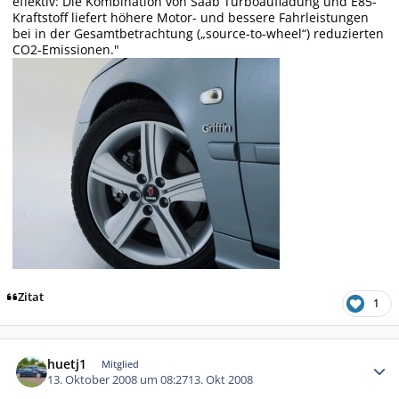
effektiv: Die Kombination von Saab Turboaufladung und E85-
Kraftstoff liefert höhere Motor- und bessere Fahrleistungen
bei in der Gesamtbetrachtung („source-to-wheel“) reduzierten
CO2-Emissionen."
Zitat
1
Autor-Statistiken
huetj1
Mitglied
13. Oktober 2008 um 08:27
13. Okt 2008