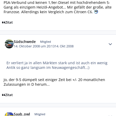
PSA-Verbund und keinen 1,9er-Diesel mit hochdrehendem 5-
Gang als einzigem Heizöl-Angebot... Mir gefällt der große, alte
Franzose. Allerdings kein Vergleich zum Citroen C6.
Zitat
Autor-Statistiken
Südschwede
Mitglied
14. Oktober 2008 um 20:13
14. Okt 2008
Er verliert ja in allen Märkten stark und ist auch ein wenig
Antik so ganz langsam im Neuwagengeschäft..;)
Jo, der 9-5 dümpelt seit einiger Zeit bei +/- 20 monatlichen
Zulassungen in D herum...
Zitat
Autor-Statistiken
Saab_owl
Mitglied