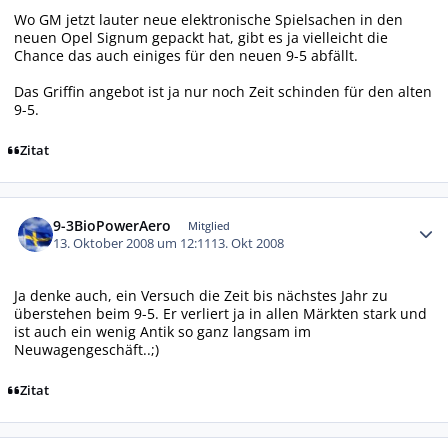
Wo GM jetzt lauter neue elektronische Spielsachen in den
neuen Opel Signum gepackt hat, gibt es ja vielleicht die
Chance das auch einiges für den neuen 9-5 abfällt.
Das Griffin angebot ist ja nur noch Zeit schinden für den alten
9-5.
Zitat
Autor-Statistiken
9-3BioPowerAero
Mitglied
13. Oktober 2008 um 12:11
13. Okt 2008
Ja denke auch, ein Versuch die Zeit bis nächstes Jahr zu
überstehen beim 9-5. Er verliert ja in allen Märkten stark und
ist auch ein wenig Antik so ganz langsam im
Neuwagengeschäft..;)
Zitat
Autor-Statistiken