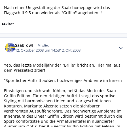
Nach einer Umgestaltung der Saab-homepage wird das
Flaggschiff 9.5 nun wieder als "Griffin" angeboten!!!
Zitat
Autor-Statistiken
Saab_owl
Mitglied
12. Oktober 2008 um 14:53
12. Okt 2008
Yep, das letzte Modelljahr der "Brille" bricht an. Hier mal aus
dem Pressetext zitiert :
"Sportlicher Auftritt außen, hochwertiges Ambiente im Innern
Einsteigen und sich wohl fühlen, heißt das Motto des Saab
Griffin Edition. Für den richtigen Auftritt sorgt das sportive
Styling mit harmonischen Linien und klar geschnittenen
Konturen. Markante Akzente setzen die sichtbaren
verchromten Auspuffendrohre. Das hochwertige Ambiente im
Innenraum des Linear Griffin Edition wird bestimmt durch die
Sport-Komfortsitze und die Armaturentafel in nuancierter
Aluminium-Optik. Der 9-5 Vector Griffin Edition mit Felgen im