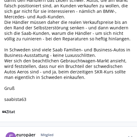
damit den Händlern das Leben schwer: Autos, die am Markt
falsch positioniert sind, an Kunden verkaufen zu wollen, die
sich gar nicht für sie interessieren - nämlich an BMW-,
Mercedes- und Audi-Kunden.
Die Händler müssen daher die realen Verkaufspreise bis an
den Rand der Selbstzerstörung senken - und dann wundern
sich die Saab-Kunden, warum die Händler - um sich nicht
völlig zu ruinieren - bei den Reparaturen so heftig hinlangen.
In Schweden sind viele Saab Familien- und Business-Autos in
Business-Ausstattung - keine Luxusschlitten.
Wer sich den beachtlichen Gebrauchtwagen-Markt ansieht,
wird feststellen, dass nur ein Bruchteil der schwedischen
Autos Aeros sind - und ja, beim derzeitigen SKR-Kurs sollte
man eigentlich in Schweden einkaufen.
Gruß
saabista63
Zitat
Autor-Statistiken
europäer
Mitglied