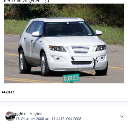
der Front zu geben... ;-)
Zitat
Autor-Statistiken
gghh
Mitglied
13. Oktober 2008 um 11:44
13. Okt 2008