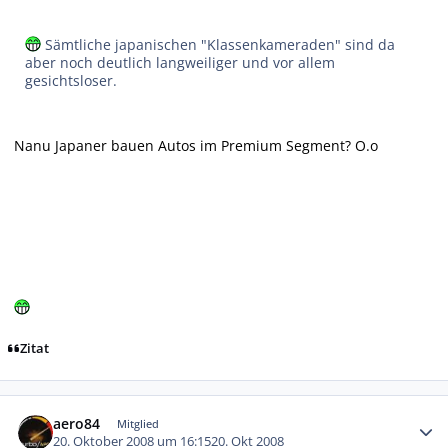
Sämtliche japanischen "Klassenkameraden" sind da
aber noch deutlich langweiliger und vor allem
gesichtsloser.
Nanu Japaner bauen Autos im Premium Segment? O.o
Zitat
Autor-Statistiken
aero84
Mitglied
20. Oktober 2008 um 16:15
20. Okt 2008