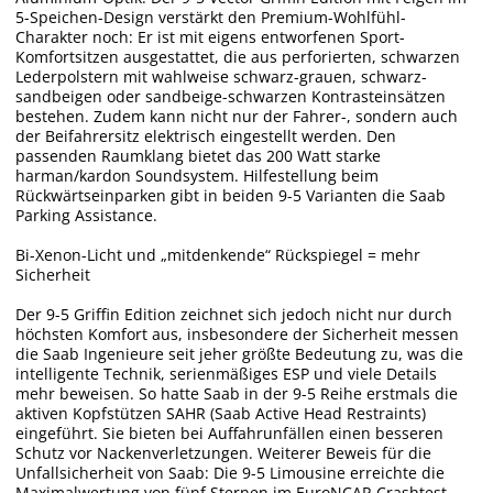
5-Speichen-Design verstärkt den Premium-Wohlfühl-
Charakter noch: Er ist mit eigens entworfenen Sport-
Komfortsitzen ausgestattet, die aus perforierten, schwarzen
Lederpolstern mit wahlweise schwarz-grauen, schwarz-
sandbeigen oder sandbeige-schwarzen Kontrasteinsätzen
bestehen. Zudem kann nicht nur der Fahrer-, sondern auch
der Beifahrersitz elektrisch eingestellt werden. Den
passenden Raumklang bietet das 200 Watt starke
harman/kardon Soundsystem. Hilfestellung beim
Rückwärtseinparken gibt in beiden 9-5 Varianten die Saab
Parking Assistance.
Bi-Xenon-Licht und „mitdenkende“ Rückspiegel = mehr
Sicherheit
Der 9-5 Griffin Edition zeichnet sich jedoch nicht nur durch
höchsten Komfort aus, insbesondere der Sicherheit messen
die Saab Ingenieure seit jeher größte Bedeutung zu, was die
intelligente Technik, serienmäßiges ESP und viele Details
mehr beweisen. So hatte Saab in der 9-5 Reihe erstmals die
aktiven Kopfstützen SAHR (Saab Active Head Restraints)
eingeführt. Sie bieten bei Auffahrunfällen einen besseren
Schutz vor Nackenverletzungen. Weiterer Beweis für die
Unfallsicherheit von Saab: Die 9-5 Limousine erreichte die
Maximalwertung von fünf Sternen im EuroNCAP-Crashtest.