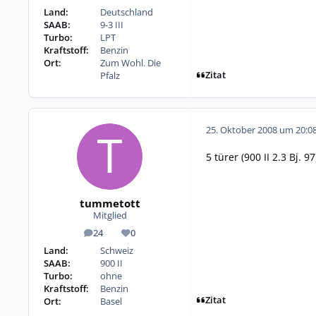
Land:
Deutschland
SAAB:
9-3 III
Turbo:
LPT
Kraftstoff:
Benzin
Ort:
Zum Wohl. Die
Zitat
Pfalz
25. Oktober 2008 um 20:0
5 türer (900 II 2.3 Bj. 97
tummetott
Mitglied
24
0
Beiträge
Reputation
Land:
Schweiz
SAAB:
900 II
Turbo:
ohne
Kraftstoff:
Benzin
Zitat
Ort:
Basel