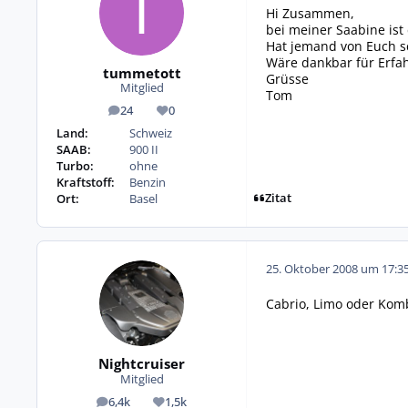
Hi Zusammen,
bei meiner Saabine ist 
Hat jemand von Euch s
Wäre dankbar für Erfa
tummetott
Grüsse
Mitglied
Tom
24
0
Beiträge
Reputation
Land:
Schweiz
SAAB:
900 II
Turbo:
ohne
Kraftstoff:
Benzin
Zitat
Ort:
Basel
25. Oktober 2008 um 17:3
Cabrio, Limo oder Kom
Nightcruiser
Mitglied
6,4k
1,5k
Beiträge
Reputation