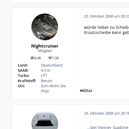
25. Oktober 2008 um 20:1
würde lieber zu Scheib
Ersatzscheibe kann geb
Nightcruiser
Mitglied
6,4k
1,5k
Beiträge
Reputation
Land:
Deutschland
SAAB:
9-3 III
Turbo:
LPT
Kraftstoff:
Benzin
Ort:
Zum Wohl. Die
Zitat
Pfalz
25. Oktober 2008 um 20:1
...bei meiner Saabine