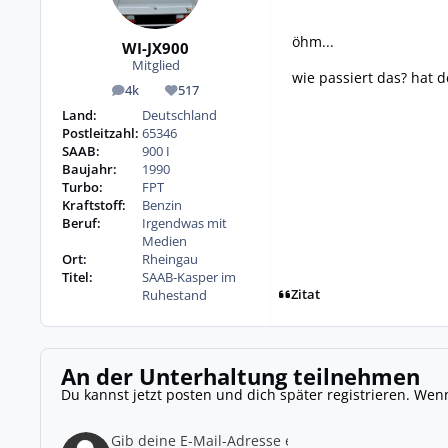
öhm...
WI-JX900
Mitglied
wie passiert das? hat 
4k
517
Beiträge
Reputation
Land:
Deutschland
Postleitzahl:
65346
SAAB:
900 I
Baujahr:
1990
Turbo:
FPT
Kraftstoff:
Benzin
Beruf:
Irgendwas mit
Medien
Ort:
Rheingau
Titel:
SAAB-Kasper im
Zitat
Ruhestand
An der Unterhaltung teilnehmen
Du kannst jetzt posten und dich später registrieren. Wen