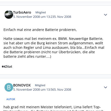
Autor-Statistiken
TurboAero
Mitglied
5. November 2008 um 13:23
5. Nov 2008
Einfach mal eine andere Batterie probieren,
Hatte sowas mal bei meinem ex. BMW. Neuwertige Batterie,
sie hat aber um die Burg keinen Strom aufgenommen, wollt
auch schon Regler und Lima ausbauen, bla bla...Einfach mal
die Batterie probieren (nicht nur Überbrücken, die alte
batterie zieht alles runter....)
Zitat
Autor-Statistiken
BONOVOX
Mitglied
5. November 2008 um 13:56
5. Nov 2008
AUTOR
hab grad mit meinem Meister telefoniert, Lima liefert Top-