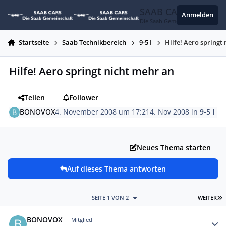
Zum Inhalt springen
SAAB CARS
Anmelden
Die Saab Gemeinschaft
Startseite
Saab Technikbereich
9-5 I
Hilfe! Aero springt
Hilfe! Aero springt nicht mehr an
Teilen
Follower
BONOVOX
4. November 2008 um 17:21
4. Nov 2008
in
9-5 I
Neues Thema starten
Auf dieses Thema antworten
L
SEITE 1 VON 2
WEITER
Autor-Statistiken
BONOVOX
Mitglied