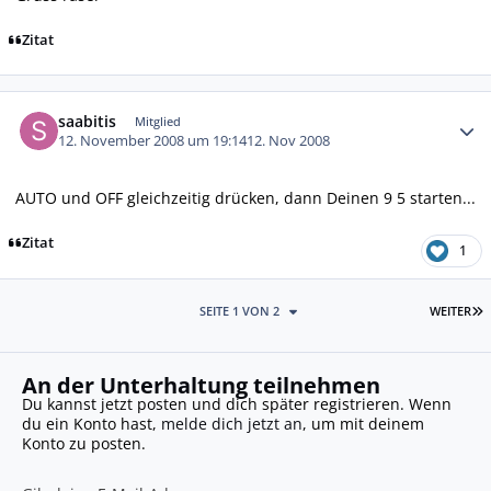
Zitat
Autor-Statistiken
saabitis
Mitglied
12. November 2008 um 19:14
12. Nov 2008
AUTO und OFF gleichzeitig drücken, dann Deinen 9 5 starten...
Zitat
1
L
SEITE 1 VON 2
WEITER
An der Unterhaltung teilnehmen
Du kannst jetzt posten und dich später registrieren. Wenn
du ein Konto hast,
melde dich jetzt an
, um mit deinem
Konto zu posten.