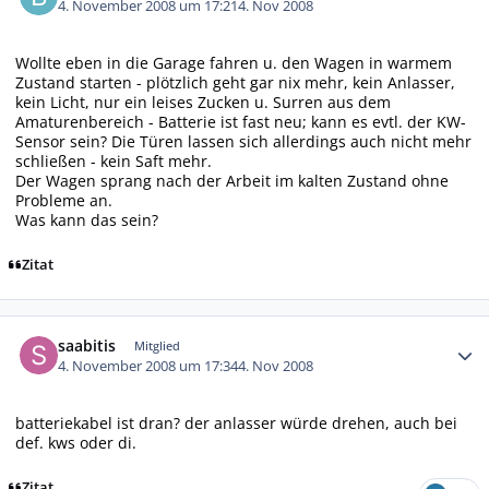
4. November 2008 um 17:21
4. Nov 2008
Wollte eben in die Garage fahren u. den Wagen in warmem
Zustand starten - plötzlich geht gar nix mehr, kein Anlasser,
kein Licht, nur ein leises Zucken u. Surren aus dem
Amaturenbereich - Batterie ist fast neu; kann es evtl. der KW-
Sensor sein? Die Türen lassen sich allerdings auch nicht mehr
schließen - kein Saft mehr.
Der Wagen sprang nach der Arbeit im kalten Zustand ohne
Probleme an.
Was kann das sein?
Zitat
Autor-Statistiken
saabitis
Mitglied
4. November 2008 um 17:34
4. Nov 2008
batteriekabel ist dran? der anlasser würde drehen, auch bei
def. kws oder di.
Zitat