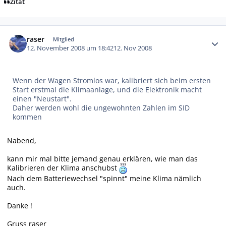
Zitat
Autor-Statistiken
raser
Mitglied
12. November 2008 um 18:42
12. Nov 2008
Wenn der Wagen Stromlos war, kalibriert sich beim ersten
Start erstmal die Klimaanlage, und die Elektronik macht
einen "Neustart".
Daher werden wohl die ungewohnten Zahlen im SID
kommen
Nabend,
kann mir mal bitte jemand genau erklären, wie man das
Kalibrieren der Klima anschubst
Nach dem Batteriewechsel "spinnt" meine Klima nämlich
auch.
Danke !
Gruss raser