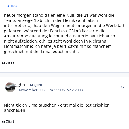
AUTOR
heute morgen stand da eh eine Null, die 21 war wohl die
Temp.-anzeige (hab ich in der Hektik wohl falsch
interpretiert..); hab den Wagen heute morgen in die Werkstatt
gefahren, während der Fahrt (ca. 25km) flackerte die
Amaturenbeleuchtung leicht u. die Batterie hat sich auch
nicht aufgeladen, d.h. es geht wohl doch in Richtung
Lichtmaschine; ich hätte ja bei 150tkm mit so manchem
gerechnet, mit der Lima jedoch nicht...
Zitat
Autor-Statistiken
gghh
Mitglied
5. November 2008 um 11:09
5. Nov 2008
Nicht gleich Lima tauschen - erst mal die Reglerkohlen
anschauen.
Zitat