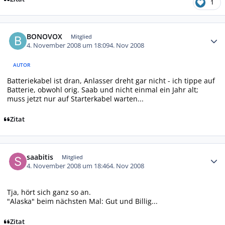
1
Autor-Statistiken
BONOVOX
Mitglied
4. November 2008 um 18:09
4. Nov 2008
AUTOR
Batteriekabel ist dran, Anlasser dreht gar nicht - ich tippe auf
Batterie, obwohl orig. Saab und nicht einmal ein Jahr alt;
muss jetzt nur auf Starterkabel warten...
Zitat
Autor-Statistiken
saabitis
Mitglied
4. November 2008 um 18:46
4. Nov 2008
Tja, hört sich ganz so an.
"Alaska" beim nächsten Mal: Gut und Billig...
Zitat