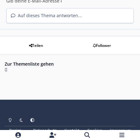
Auf dieses Thema antworten...
Teilen
Follower
Zur Themenliste gehen
Heller Modus
Dunkler Modus
Systemeinstellung
Design
Datenschutz
Kontakt
Cookies
Impressum
© Copyright 2025 - SAABoteure e. V.
Powered by
Invision Community