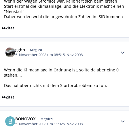
Wenn der Wagen Stromlos war, kalibriert sich beim ersten
Start erstmal die Klimaanlage, und die Elektronik macht einen
"Neustart".
Daher werden wohl die ungewohnten Zahlen im SID kommen
Zitat
Autor-Statistiken
gghh
Mitglied
5. November 2008 um 08:51
5. Nov 2008
Wenn die Klimaanlage in Ordnung ist, sollte da aber eine 0
stehen....
Das hat aber nichts mit dem Startprobroblem zu tun.
Zitat
Autor-Statistiken
BONOVOX
Mitglied
5. November 2008 um 11:02
5. Nov 2008