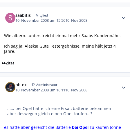
Autor-Statistiken
saabitis
Mitglied
10. November 2008 um 15:56
10. Nov 2008
Wie albern...unterstreicht einmal mehr Saabs Kundennähe.
Ich sag ja: Alaska! Gute Testergebnisse, meine hält jetzt 4
Jahre.
Zitat
Autor-Statistiken
hb-ex
Administrator
10. November 2008 um 16:11
10. Nov 2008
....., bei Opel hätte ich eine Ersatzbatterie bekommen -
aber deswegen gleich einen Opel kaufen...?
es hätte aber gereicht die Batterie
bei Opel
zu kaufen (ohne