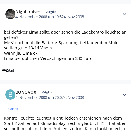
Autor-Statistiken
Nightcruiser
Mitglied
4. November 2008 um 19:52
4. Nov 2008
bei defekter Lima sollte aber schon die Ladekontrollleuchte an
gehen?
Meß' doch mal die Batterie-Spannung bei laufenden Motor,
sollten gute 13-14 V sein.
Wenn ja, Lima ok.
Lima bei üblichen Verdächtigen um 330 Euro
Zitat
Autor-Statistiken
BONOVOX
Mitglied
4. November 2008 um 20:07
4. Nov 2008
AUTOR
Kontrollleuchte leuchtet nicht, jedoch erschienen nach dem
Start 2 Zahlen auf Klimadisplay, rechts glaub ich 21 - hat aber
vermutl. nichts mit dem Problem zu tun, Klima funktioniert ja.