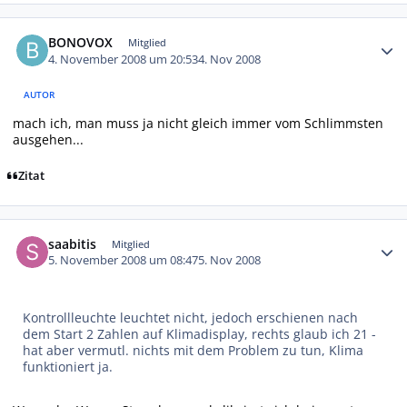
Autor-Statistiken
BONOVOX
Mitglied
4. November 2008 um 20:53
4. Nov 2008
AUTOR
mach ich, man muss ja nicht gleich immer vom Schlimmsten
ausgehen...
Zitat
Autor-Statistiken
saabitis
Mitglied
5. November 2008 um 08:47
5. Nov 2008
Kontrollleuchte leuchtet nicht, jedoch erschienen nach
dem Start 2 Zahlen auf Klimadisplay, rechts glaub ich 21 -
hat aber vermutl. nichts mit dem Problem zu tun, Klima
funktioniert ja.