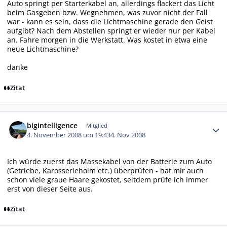
Auto springt per Starterkabel an, allerdings flackert das Licht
beim Gasgeben bzw. Wegnehmen, was zuvor nicht der Fall
war - kann es sein, dass die Lichtmaschine gerade den Geist
aufgibt? Nach dem Abstellen springt er wieder nur per Kabel
an. Fahre morgen in die Werkstatt. Was kostet in etwa eine
neue Lichtmaschine?
danke
Zitat
Autor-Statistiken
bigintelligence
Mitglied
4. November 2008 um 19:43
4. Nov 2008
Ich würde zuerst das Massekabel von der Batterie zum Auto
(Getriebe, Karosserieholm etc.) überprüfen - hat mir auch
schon viele graue Haare gekostet, seitdem prüfe ich immer
erst von dieser Seite aus.
Zitat