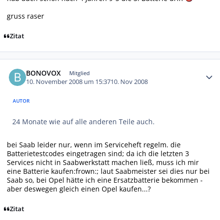
gruss raser
Zitat
Autor-Statistiken
BONOVOX
Mitglied
10. November 2008 um 15:37
10. Nov 2008
AUTOR
24 Monate wie auf alle anderen Teile auch.
bei Saab leider nur, wenn im Serviceheft regelm. die
Batterietestcodes eingetragen sind; da ich die letzten 3
Services nicht in Saabwerkstatt machen ließ, muss ich mir
eine Batterie kaufen:frown:; laut Saabmeister sei dies nur bei
Saab so, bei Opel hätte ich eine Ersatzbatterie bekommen -
aber deswegen gleich einen Opel kaufen...?
Zitat