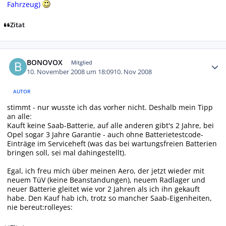
Fahrzeug)
Zitat
Autor-Statistiken
BONOVOX
Mitglied
10. November 2008 um 18:09
10. Nov 2008
AUTOR
stimmt - nur wusste ich das vorher nicht. Deshalb mein Tipp
an alle:
Kauft keine Saab-Batterie, auf alle anderen gibt's 2 Jahre, bei
Opel sogar 3 Jahre Garantie - auch ohne Batterietestcode-
Einträge im Serviceheft (was das bei wartungsfreien Batterien
bringen soll, sei mal dahingestellt).
Egal, ich freu mich über meinen Aero, der jetzt wieder mit
neuem TüV (keine Beanstandungen), neuem Radlager und
neuer Batterie gleitet wie vor 2 Jahren als ich ihn gekauft
habe. Den Kauf hab ich, trotz so mancher Saab-Eigenheiten,
nie bereut:rolleyes: