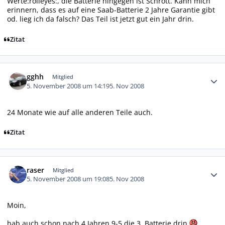
Werte:rolleyes:, die Batterie hingegen ist Schrott. Kann mich
erinnern, dass es auf eine Saab-Batterie 2 Jahre Garantie gibt
od. lieg ich da falsch? Das Teil ist jetzt gut ein Jahr drin.
Zitat
Autor-Statistiken
gghh
Mitglied
5. November 2008 um 14:19
5. Nov 2008
24 Monate wie auf alle anderen Teile auch.
Zitat
Autor-Statistiken
raser
Mitglied
5. November 2008 um 19:08
5. Nov 2008
Moin,
hab auch schon nach 4 Jahren 9-5 die 3. Batterie drin