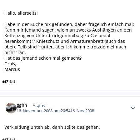
Hallo, allerseits!
Habe in der Suche nix gefunden, daher frage ich einfach mal:
Kann mir jemand sagen, wie man zwecks Aushängen an den
Kettenzug von Unterdruckgummibalg zu Gaspedal
herankommt?? Knieschutz und Armaturenbrett (auch das
obere Teil) sind ´runter, aber ich komme trotzdem einfach
nicht ´ran.
Hat das jemand schon mal gemacht?
Gruß,
Marcus
Zitat
Autor-Statistiken
gghh
Mitglied
16. November 2008 um 20:54
16. Nov 2008
Verkleidung unten ab, dann sollte das gehen.
Zitat