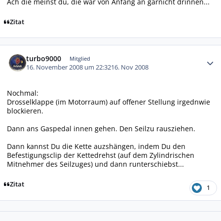
Ach die meinst du, die war von Anfang an garnicht drinnen...
Zitat
Autor-Statistiken
turbo9000
Mitglied
16. November 2008 um 22:32
16. Nov 2008
Nochmal:
Drosselklappe (im Motorraum) auf offener Stellung irgednwie
blockieren.
Dann ans Gaspedal innen gehen. Den Seilzu rausziehen.
Dann kannst Du die Kette auzshängen, indem Du den
Befestigungsclip der Kettedrehst (auf dem Zylindrischen
Mitnehmer des Seilzuges) und dann runterschiebst...
Zitat
1