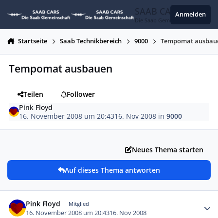
Zum Inhalt springen
SAAB CARS
Anmelden
Die Saab Gemeinschaft
Startseite
Saab Technikbereich
9000
Tempomat ausbau
Tempomat ausbauen
Teilen
Follower
Pink Floyd
16. November 2008 um 20:43
16. Nov 2008
in
9000
Neues Thema starten
Auf dieses Thema antworten
Autor-Statistiken
Pink Floyd
Mitglied
16. November 2008 um 20:43
16. Nov 2008