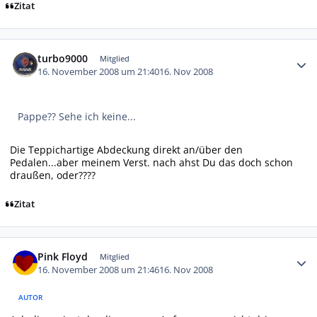
Zitat
Autor-Statistiken
turbo9000
Mitglied
16. November 2008 um 21:40
16. Nov 2008
Pappe?? Sehe ich keine...
Die Teppichartige Abdeckung direkt an/über den
Pedalen...aber meinem Verst. nach ahst Du das doch schon
draußen, oder????
Zitat
Autor-Statistiken
Pink Floyd
Mitglied
16. November 2008 um 21:46
16. Nov 2008
AUTOR