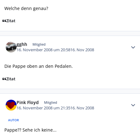
Welche denn genau?
Zitat
Autor-Statistiken
gghh
Mitglied
16. November 2008 um 20:58
16. Nov 2008
Die Pappe oben an den Pedalen.
Zitat
Autor-Statistiken
Pink Floyd
Mitglied
16. November 2008 um 21:35
16. Nov 2008
AUTOR
Pappe?? Sehe ich keine...