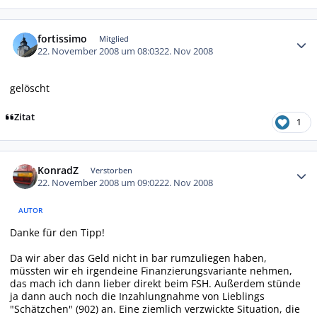
Autor-Statistiken
fortissimo
Mitglied
22. November 2008 um 08:03
22. Nov 2008
gelöscht
Zitat
1
Autor-Statistiken
KonradZ
Verstorben
22. November 2008 um 09:02
22. Nov 2008
AUTOR
Danke für den Tipp!
Da wir aber das Geld nicht in bar rumzuliegen haben,
müssten wir eh irgendeine Finanzierungsvariante nehmen,
das mach ich dann lieber direkt beim FSH. Außerdem stünde
ja dann auch noch die Inzahlungnahme von Lieblings
"Schätzchen" (902) an. Eine ziemlich verzwickte Situation, die