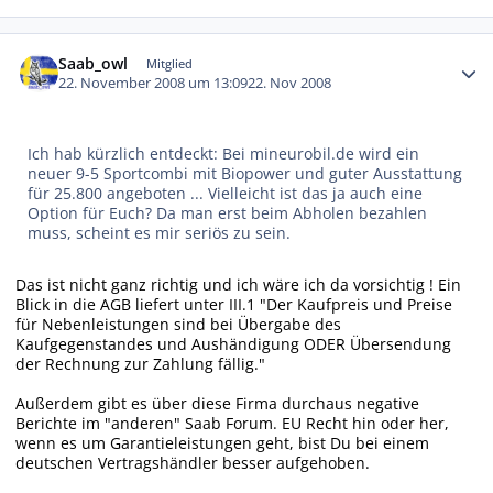
Autor-Statistiken
Saab_owl
Mitglied
22. November 2008 um 13:09
22. Nov 2008
Ich hab kürzlich entdeckt: Bei mineurobil.de wird ein
neuer 9-5 Sportcombi mit Biopower und guter Ausstattung
für 25.800 angeboten ... Vielleicht ist das ja auch eine
Option für Euch? Da man erst beim Abholen bezahlen
muss, scheint es mir seriös zu sein.
Das ist nicht ganz richtig und ich wäre ich da vorsichtig ! Ein
Blick in die AGB liefert unter III.1 "Der Kaufpreis und Preise
für Nebenleistungen sind bei Übergabe des
Kaufgegenstandes und Aushändigung ODER Übersendung
der Rechnung zur Zahlung fällig."
Außerdem gibt es über diese Firma durchaus negative
Berichte im "anderen" Saab Forum. EU Recht hin oder her,
wenn es um Garantieleistungen geht, bist Du bei einem
deutschen Vertragshändler besser aufgehoben.