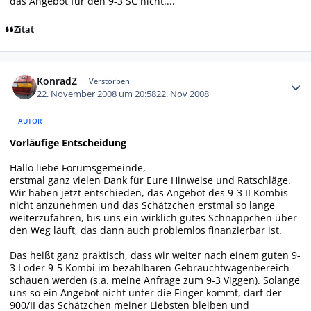
das Angebot für den 9-3 SC nicht....
Zitat
Autor-Statistiken
KonradZ
Verstorben
22. November 2008 um 20:58
22. Nov 2008
AUTOR
Vorläufige Entscheidung
Hallo liebe Forumsgemeinde,
erstmal ganz vielen Dank für Eure Hinweise und Ratschläge.
Wir haben jetzt entschieden, das Angebot des 9-3 II Kombis
nicht anzunehmen und das Schätzchen erstmal so lange
weiterzufahren, bis uns ein wirklich gutes Schnäppchen über
den Weg läuft, das dann auch problemlos finanzierbar ist.
Das heißt ganz praktisch, dass wir weiter nach einem guten 9-
3 I oder 9-5 Kombi im bezahlbaren Gebrauchtwagenbereich
schauen werden (s.a. meine Anfrage zum 9-3 Viggen). Solange
uns so ein Angebot nicht unter die Finger kommt, darf der
900/II das Schätzchen meiner Liebsten bleiben und