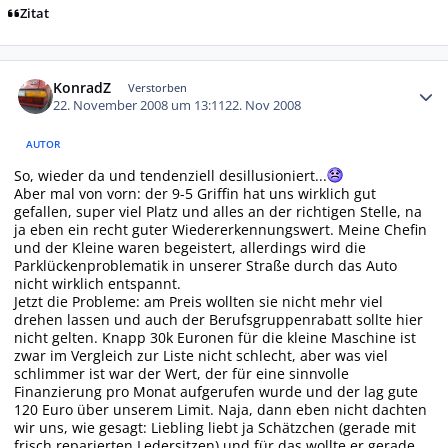
Zitat
Autor-Statistiken
KonradZ
Verstorben
22. November 2008 um 13:11
22. Nov 2008
AUTOR
So, wieder da und tendenziell desillusioniert...
Aber mal von vorn: der 9-5 Griffin hat uns wirklich gut
gefallen, super viel Platz und alles an der richtigen Stelle, na
ja eben ein recht guter Wiedererkennungswert. Meine Chefin
und der Kleine waren begeistert, allerdings wird die
Parklückenproblematik in unserer Straße durch das Auto
nicht wirklich entspannt.
Jetzt die Probleme: am Preis wollten sie nicht mehr viel
drehen lassen und auch der Berufsgruppenrabatt sollte hier
nicht gelten. Knapp 30k Euronen für die kleine Maschine ist
zwar im Vergleich zur Liste nicht schlecht, aber was viel
schlimmer ist war der Wert, der für eine sinnvolle
Finanzierung pro Monat aufgerufen wurde und der lag gute
120 Euro über unserem Limit. Naja, dann eben nicht dachten
wir uns, wie gesagt: Liebling liebt ja Schätzchen (gerade mit
frisch reparierten Ledersitzen) und für das wollte er gerade