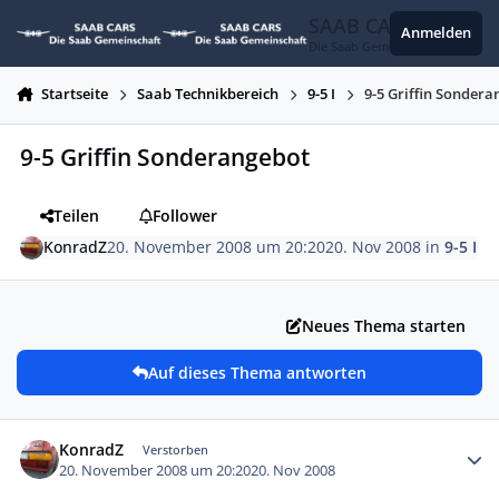
Zum Inhalt springen
SAAB CARS
Anmelden
Die Saab Gemeinschaft
Startseite
Saab Technikbereich
9-5 I
9-5 Griffin Sonder
9-5 Griffin Sonderangebot
Teilen
Follower
KonradZ
20. November 2008 um 20:20
20. Nov 2008
in
9-5 I
Neues Thema starten
Auf dieses Thema antworten
Autor-Statistiken
KonradZ
Verstorben
20. November 2008 um 20:20
20. Nov 2008