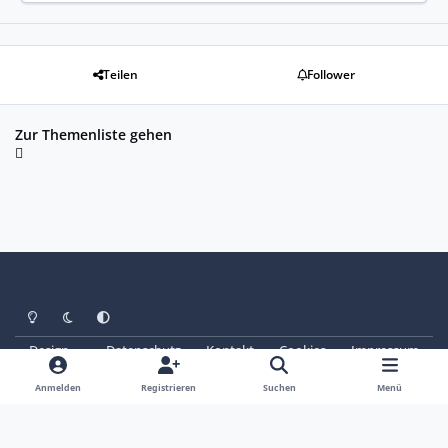
Teilen
Follower
Zur Themenliste gehen
Heller Modus
Dunkler Modus
Systemeinstellung
Design
Datenschutz
Kontakt
Cookies
Impressum
© Copyright 2025 - SAABoteure e. V.
Powered by
Invision Community
Anmelden
Registrieren
Suchen
Menü