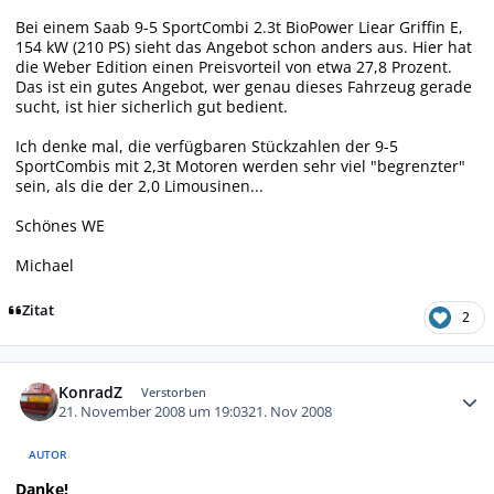
Bei einem Saab 9-5 SportCombi 2.3t BioPower Liear Griffin E,
154 kW (210 PS) sieht das Angebot schon anders aus. Hier hat
die Weber Edition einen Preisvorteil von etwa 27,8 Prozent.
Das ist ein gutes Angebot, wer genau dieses Fahrzeug gerade
sucht, ist hier sicherlich gut bedient.
Ich denke mal, die verfügbaren Stückzahlen der 9-5
SportCombis mit 2,3t Motoren werden sehr viel "begrenzter"
sein, als die der 2,0 Limousinen...
Schönes WE
Michael
Zitat
2
Autor-Statistiken
KonradZ
Verstorben
21. November 2008 um 19:03
21. Nov 2008
AUTOR
Danke!