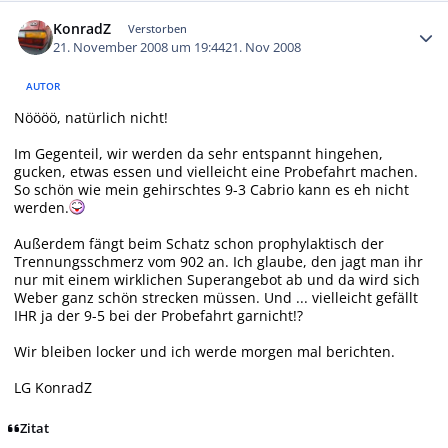
Autor-Statistiken
KonradZ
Verstorben
21. November 2008 um 19:44
21. Nov 2008
AUTOR
Nöööö, natürlich nicht!
Im Gegenteil, wir werden da sehr entspannt hingehen,
gucken, etwas essen und vielleicht eine Probefahrt machen.
So schön wie mein gehirschtes 9-3 Cabrio kann es eh nicht
werden.
Außerdem fängt beim Schatz schon prophylaktisch der
Trennungsschmerz vom 902 an. Ich glaube, den jagt man ihr
nur mit einem wirklichen Superangebot ab und da wird sich
Weber ganz schön strecken müssen. Und ... vielleicht gefällt
IHR ja der 9-5 bei der Probefahrt garnicht!?
Wir bleiben locker und ich werde morgen mal berichten.
LG KonradZ
Zitat