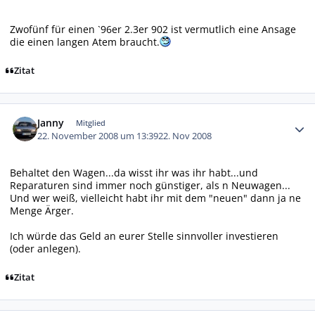
Zwofünf für einen `96er 2.3er 902 ist vermutlich eine Ansage
die einen langen Atem braucht.
Zitat
Autor-Statistiken
Janny
Mitglied
22. November 2008 um 13:39
22. Nov 2008
Behaltet den Wagen...da wisst ihr was ihr habt...und
Reparaturen sind immer noch günstiger, als n Neuwagen...
Und wer weiß, vielleicht habt ihr mit dem "neuen" dann ja ne
Menge Ärger.
Ich würde das Geld an eurer Stelle sinnvoller investieren
(oder anlegen).
Zitat