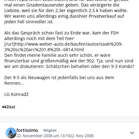
mal einen Gnadentausender geben. Das verärgerte die
Liebste, weil sie für den 2,3er eigentlich 2,5 k haben wollte.
Wir waren uns allerdings einig,dasshier Privatverkauf auf
jeden Fall sinnvoller ist.
Als das Gespräch schon fast zu Ende war, kam der FSH
allerdings noch mit dem Teil hier:
[/url]
http://www.weber-auto.de/kaufen/autos/saab%209-
3%20sc%20arc%201.8%20t--6814.html
Den findet meine Familie auch sehr schön, er wäre
finanzierbar und größenmäßig wie der 902. Tja, und nun sind
wir am diskutieren: Schätzchen behalten oder den 9-3 Kombi?
Der 9-5 als Neuwagen ist jedenfalls bei uns aus dem
Rennen...
LG KonradZ
Zitat
Autor-Statistiken
fortissimo
Mitglied
22. November 2008 um 13:19
22. Nov 2008