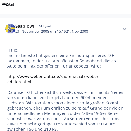
Zitat
Autor-Statistiken
Saab_owl
Mitglied
21. November 2008 um 15:19
21. Nov 2008
Hallo,
meine Liebste hat gestern eine Einladung unseres FSH
bekommen, in der u.a. am nächsten Sonnabend dieses
Auto beim Tag der offenen Tür angeboten wird:
http://www.weber-auto.de/kaufen/saab-weber-
edition.html
Da unser FSH offensichtlich weiß, dass er mir nichts Neues
verkaufen kann, zielt er jetzt auf den 900/II meiner
Liebsten. Wir könnten schon einen richtig großen Kombi
gebrauchen, aber um ehrlich zu sein: auf Grund der vielen
unterschiedlichen Meinungen zu der "alten" 9-5er Serie
sind wir etwas verunsichert. Außerdem verunsichert uns
etwas der sehr geringe Preisunterschied von 160,-Euro
zwischen 150 und 210 PS.