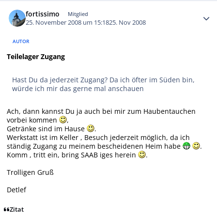
Autor-Statistiken
fortissimo
Mitglied
25. November 2008 um 15:18
25. Nov 2008
AUTOR
Teilelager Zugang
Hast Du da jederzeit Zugang? Da ich öfter im Süden bin,
würde ich mir das gerne mal anschauen
Ach, dann kannst Du ja auch bei mir zum Haubentauchen
vorbei kommen
,
Getränke sind im Hause
.
Werkstatt ist im Keller , Besuch jederzeit möglich, da ich
ständig Zugang zu meinem bescheidenen Heim habe
.
Komm , tritt ein, bring SAAB iges herein
.
Trolligen Gruß
Detlef
Zitat