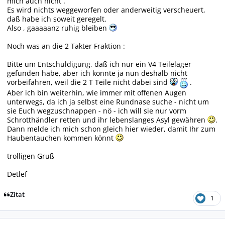
mich auch nicht .
Es wird nichts weggeworfen oder anderweitig verscheuert,
daß habe ich soweit geregelt.
Also , gaaaaanz ruhig bleiben
Noch was an die 2 Takter Fraktion :
Bitte um Entschuldigung, daß ich nur ein V4 Teilelager
gefunden habe, aber ich konnte ja nun deshalb nicht
vorbeifahren, weil die 2 T Teile nicht dabei sind
.
Aber ich bin weiterhin, wie immer mit offenen Augen
unterwegs, da ich ja selbst eine Rundnase suche - nicht um
sie Euch wegzuschnappen - nö - ich will sie nur vorm
Schrotthändler retten und ihr lebenslanges Asyl gewähren
.
Dann melde ich mich schon gleich hier wieder, damit Ihr zum
Haubentauchen kommen könnt
trolligen Gruß
Detlef
Zitat
1
Autor-Statistiken