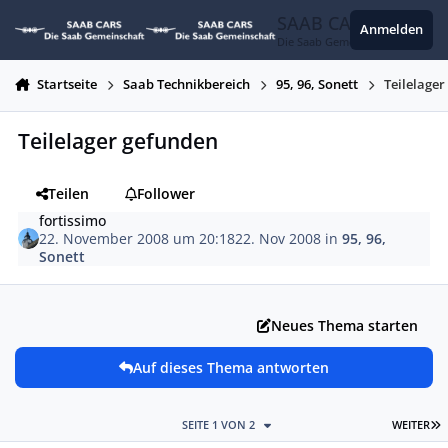
Zum Inhalt springen
SAAB CARS
Anmelden
Die Saab Gemeinschaft
Startseite
Saab Technikbereich
95, 96, Sonett
Teilelage
Teilelager gefunden
Teilen
Follower
fortissimo
22. November 2008 um 20:18
22. Nov 2008
in
95, 96,
Sonett
Neues Thema starten
Auf dieses Thema antworten
L
SEITE 1 VON 2
WEITER