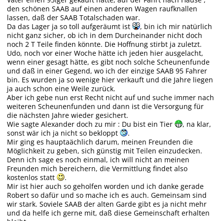
den schönen SAAB auf einen anderen Wagen raufknallen
lassen, daß der SAAB Totalschaden war.
Da das Lager ja so toll aufgeräumt ist
, bin ich mir natürlich
nicht ganz sicher, ob ich in dem Durcheinander nicht doch
noch 2 T Teile finden könnte. Die Hoffnung stirbt ja zuletzt.
Udo, noch vor einer Woche hätte ich jeden hier ausgelacht,
wenn einer gesagt hätte, es gibt noch solche Scheunenfunde
und daß in einer Gegend, wo ich der einzige SAAB 95 Fahrer
bin. Es wurden ja so wenige hier verkauft und die Jahre liegen
ja auch schon eine Weile zurück.
Aber ich gebe nun erst Recht nicht auf und suche immer nach
weiteren Scheunenfunden und dann ist die Versorgung für
die nächsten Jahre wieder gesichert.
Wie sagte Alexander doch zu mir : Du bist ein Tier
, na klar,
sonst wär ich ja nicht so bekloppt
.
Mir ging es hauptaächlich darum, meinen Freunden die
Möglichkeit zu geben, sich günstig mit Teilen einzudecken.
Denn ich sage es noch einmal, ich will nicht an meinen
Freunden mich bereichern, die Vermittlung findet also
kostenlos statt
.
Mir ist hier auch so geholfen worden und ich danke gerade
Robert so dafür und so mache ich es auch. Gemeinsam sind
wir stark. Soviele SAAB der alten Garde gibt es ja nicht mehr
und da helfe ich gerne mit, daß diese Gemeinschaft erhalten