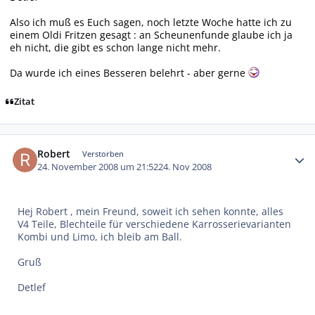
Also ich muß es Euch sagen, noch letzte Woche hatte ich zu
einem Oldi Fritzen gesagt : an Scheunenfunde glaube ich ja
eh nicht, die gibt es schon lange nicht mehr.
Da wurde ich eines Besseren belehrt - aber gerne
Zitat
Autor-Statistiken
Robert
Verstorben
24. November 2008 um 21:52
24. Nov 2008
Hej Robert , mein Freund, soweit ich sehen konnte, alles
V4 Teile, Blechteile für verschiedene Karrosserievarianten
Kombi und Limo, ich bleib am Ball.
Gruß
Detlef