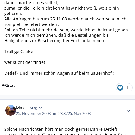
daher mache ich es selbst,
zumal er die Teile nicht kennt bzw nicht weiß, wo sie hin
gehören.
Alle Anfragen bis zum 25.11.08 werden auch wahrscheinlich
komplett beliefert werden .
Sollten Teile nicht mehr da sein, werde ich es bekannt geben.
Ich werde mich bemühen, daß die Bestellungen bis
Heiligabend zur Bescherung bei Euch ankommen.
Trollige Grüße
wer sucht der findet
Detlef ( und immer schön Augen auf beim Bauernhof )
Zitat
1
Autor-Statistiken
Max
Mitglied
25. November 2008 um 23:37
25. Nov 2008
Solche Nachrichten hört man doch gerne! Danke Detlef!!
Ich würde mir das Ganze auch gerne anschauen. Einen Satz