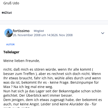
Gruß Udo
Zitat
Autor-Statistiken
fortissimo
Mitglied
26. November 2008 um 14:36
26. Nov 2008
AUTOR
Teilelager
Meine lieben Freunde,
nicht, daß mich es stören würde, wenn Ihr alle kommt (
besser zum Treffen ), aber es rechnet sich doch nicht. Wenn
Ihr etwas braucht, fahr ich hin, wühle alles durch und wenn
was da ist, bekommt Ihr es - keine Frage. Benzinpumpe für
Max ? Na ich leg mal eine weg.
Nun hat sich ja das Lager seit der Bekanntgabe schon schön
gelichtet. Der Überblick wirt immer besser.
Dem jenigen, dem ich etwas zugesagt habe, der bekommt es
auch, nur keine Angst. Leider sind keine Aluräder da - für