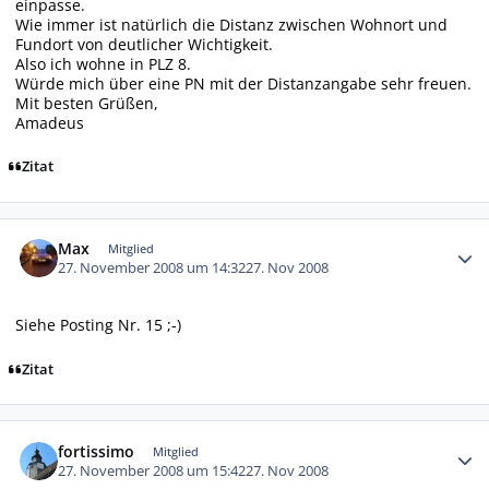
einpasse.
Wie immer ist natürlich die Distanz zwischen Wohnort und
Fundort von deutlicher Wichtigkeit.
Also ich wohne in PLZ 8.
Würde mich über eine PN mit der Distanzangabe sehr freuen.
Mit besten Grüßen,
Amadeus
Zitat
Autor-Statistiken
Max
Mitglied
27. November 2008 um 14:32
27. Nov 2008
Siehe Posting Nr. 15 ;-)
Zitat
Autor-Statistiken
fortissimo
Mitglied
27. November 2008 um 15:42
27. Nov 2008