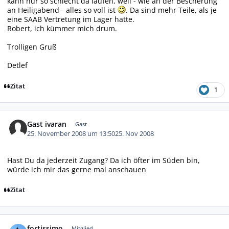
kann nur so schlecht da laufen, weil - wie an der Bescherung
an Heiligabend - alles so voll ist
. Da sind mehr Teile, als je
eine SAAB Vertretung im Lager hatte.
Robert, ich kümmer mich drum.
Trolligen Gruß
Detlef
Zitat
1
Gast ivaran
Gast
25. November 2008 um 13:50
25. Nov 2008
Hast Du da jederzeit Zugang? Da ich öfter im Süden bin,
würde ich mir das gerne mal anschauen
Zitat
Autor-Statistiken
fortissimo
Mitglied