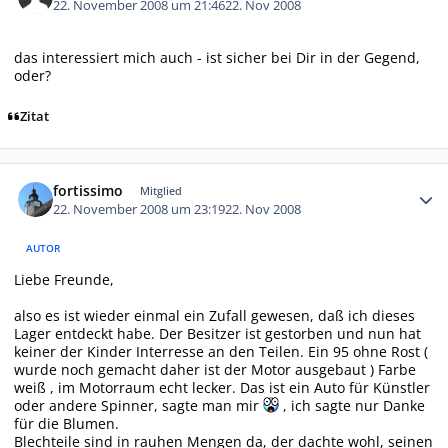
22. November 2008 um 21:46
22. Nov 2008
das interessiert mich auch - ist sicher bei Dir in der Gegend,
oder?
Zitat
Autor-Statistiken
fortissimo
Mitglied
22. November 2008 um 23:19
22. Nov 2008
AUTOR
Liebe Freunde,
also es ist wieder einmal ein Zufall gewesen, daß ich dieses
Lager entdeckt habe. Der Besitzer ist gestorben und nun hat
keiner der Kinder Interresse an den Teilen. Ein 95 ohne Rost (
wurde noch gemacht daher ist der Motor ausgebaut ) Farbe
weiß , im Motorraum echt lecker. Das ist ein Auto für Künstler
oder andere Spinner, sagte man mir
, ich sagte nur Danke
für die Blumen.
Blechteile sind in rauhen Mengen da, der dachte wohl, seinen