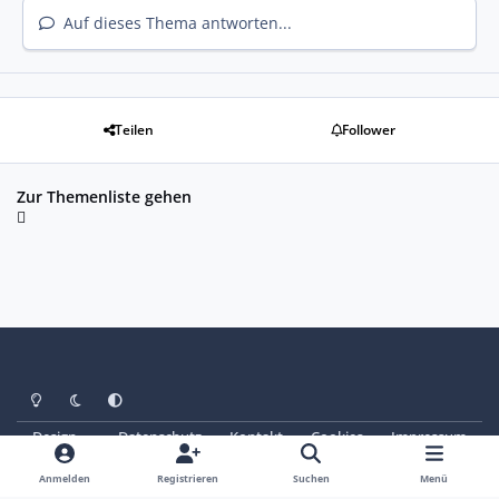
Auf dieses Thema antworten...
Teilen
Follower
Zur Themenliste gehen
Heller Modus
Dunkler Modus
Systemeinstellung
Design
Datenschutz
Kontakt
Cookies
Impressum
© Copyright 2025 - SAABoteure e. V.
Powered by
Invision Community
Anmelden
Registrieren
Suchen
Menü