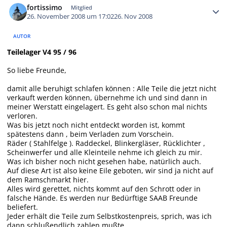
fortissimo
Mitglied
26. November 2008 um 17:02
26. Nov 2008
AUTOR
Teilelager V4 95 / 96
So liebe Freunde,
damit alle beruhigt schlafen können : Alle Teile die jetzt nicht
verkauft werden können, übernehme ich und sind dann in
meiner Werstatt eingelagert. Es geht also schon mal nichts
verloren.
Was bis jetzt noch nicht entdeckt worden ist, kommt
spätestens dann , beim Verladen zum Vorschein.
Räder ( Stahlfelge ). Raddeckel, Blinkergläser, Rücklichter ,
Scheinwerfer und alle Kleinteile nehme ich gleich zu mir.
Was ich bisher noch nicht gesehen habe, natürlich auch.
Auf diese Art ist also keine Eile geboten, wir sind ja nicht auf
dem Ramschmarkt hier.
Alles wird gerettet, nichts kommt auf den Schrott oder in
falsche Hände. Es werden nur Bedürftige SAAB Freunde
beliefert.
Jeder erhält die Teile zum Selbstkostenpreis, sprich, was ich
dann schlußendlich zahlen mußte.