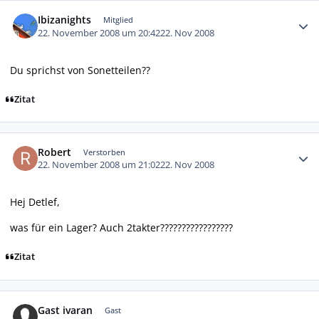
Autor-Statistiken
Ibizanights
Mitglied
22. November 2008 um 20:42
22. Nov 2008
Du sprichst von Sonetteilen??
Zitat
Autor-Statistiken
Robert
Verstorben
22. November 2008 um 21:02
22. Nov 2008
Hej Detlef,
was für ein Lager? Auch 2takter?????????????????
Zitat
Gast ivaran
Gast