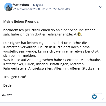
Autor-Statistiken
fortissimo
Mitglied
22. November 2008 um 20:18
22. Nov 2008
Meine lieben Freunde,
nachdem ich per Zufall einen 95 an einer Scheune stehen
sah, habe ich dann dort ei Teilelager entdeckt
.
Der Eigner hat keinen eigenen Bedarf un möchte die
Klamotten verkaufen. Da ich in Kürze dort noch einmal
vorstellig sein werde, kann sich , wenn einer etwas benötigt,
sich bei mir melden.
Was ich so auf Anhieb gesehen habe : Getriebe, Motorhaube,
Kofferdeckel, Türen, Innenausstattungen, Motoren,
Fahrwerksteile, Antriebswellen. Alles in größeren Stückzahlen.
Trolligen Gruß
Detlef
Zitat
1