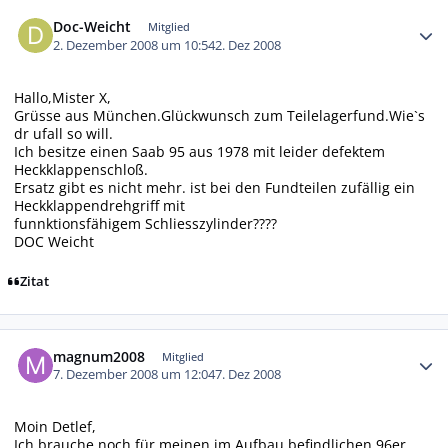
Autor-Statistiken
Doc-Weicht
Mitglied
2. Dezember 2008 um 10:54
2. Dez 2008
Hallo,Mister X,
Grüsse aus München.Glückwunsch zum Teilelagerfund.Wie`s
dr ufall so will.
Ich besitze einen Saab 95 aus 1978 mit leider defektem
Heckklappenschloß.
Ersatz gibt es nicht mehr. ist bei den Fundteilen zufällig ein
Heckklappendrehgriff mit
funnktionsfähigem Schliesszylinder????
DOC Weicht
Zitat
Autor-Statistiken
magnum2008
Mitglied
7. Dezember 2008 um 12:04
7. Dez 2008
Moin Detlef,
Ich brauche noch für meinen im Aufbau befindlichen 96er