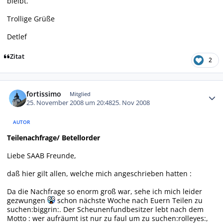
bleibt.
Trollige Grüße
Detlef
Zitat
2
Autor-Statistiken
fortissimo
Mitglied
25. November 2008 um 20:48
25. Nov 2008
AUTOR
Teilenachfrage/ Betellorder
Liebe SAAB Freunde,
daß hier gilt allen, welche mich angeschrieben hatten :
Da die Nachfrage so enorm groß war, sehe ich mich leider
gezwungen
schon nächste Woche nach Euern Teilen zu
suchen:biggrin:. Der Scheunenfundbesitzer lebt nach dem
Motto : wer aufräumt ist nur zu faul um zu suchen:rolleyes:,