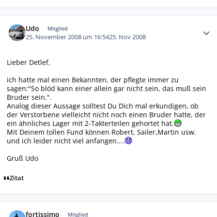
Autor-Statistiken
Udo
Mitglied
25. November 2008 um 16:54
25. Nov 2008
Lieber Detlef,
ich hatte mal einen Bekannten, der pflegte immer zu
sagen:"So blöd kann einer allein gar nicht sein, das muß sein
Bruder sein.".
Analog dieser Aussage solltest Du Dich mal erkundigen, ob
der Verstorbene vielleicht nicht noch einen Bruder hatte, der
ein ähnliches Lager mit 2-Takterteilen gehortet hat.
Mit Deinem tollen Fund können Robert, Sailer,Martin usw.
und ich leider nicht viel anfangen....
Gruß Udo
Zitat
Autor-Statistiken
fortissimo
Mitglied