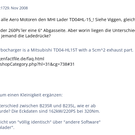
:17
29. Nov 2008
 alle Aero Motoren den MHI Lader TD04HL-15_! Siehe Viggen, gleic
der 260Ps´ler eine 6" Abgasseite. Aber worin liegen die Unterschi
nt jemand die Ladedrücke?
rbocharger is a Mitsubishi TD04-HL15T with a 5cm^2 exhaust part. 
enfactfile.de/faq.html
/shopCategory.php?hl=31&cg=738#31
 um einen Kleinigkeit ergänzen:
terschied zwischen B235R und B235L, wie er ab
urde? Die Eckdaten sind 162kW/220PS bei 320Nm.
cht von "völlig identisch" über "andere Software"
lader".