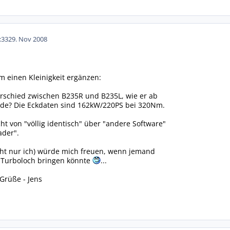
:33
29. Nov 2008
m einen Kleinigkeit ergänzen:
erschied zwischen B235R und B235L, wie er ab
de? Die Eckdaten sind 162kW/220PS bei 320Nm.
ht von "völlig identisch" über "andere Software"
ader".
cht nur ich) würde mich freuen, wenn jemand
e Turboloch bringen könnte
...
Grüße - Jens