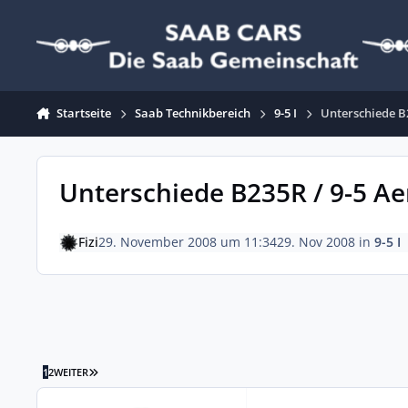
Zum Inhalt springen
Startseite
Saab Technikbereich
9-5 I
Unterschiede B
Unterschiede B235R / 9-5 A
Fizi
29. November 2008 um 11:34
29. Nov 2008
in
9-5 I
LETZTE SEITE
1
2
WEITER