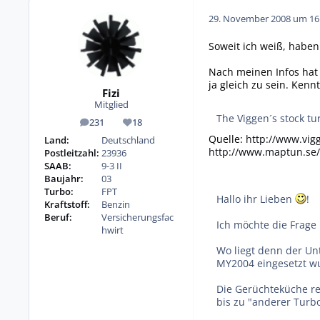
29. November 2008 um 16
Soweit ich weiß, haben
Nach meinen Infos hat 
ja gleich zu sein. Ken
Fizi
Mitglied
The Viggen´s stock tu
231
18
Beiträge
Reputation
Quelle:
http://www.vigg
Land:
Deutschland
http://www.maptun.se
Postleitzahl:
23936
SAAB:
9-3 II
Baujahr:
03
Turbo:
FPT
Hallo ihr Lieben
!
Kraftstoff:
Benzin
Beruf:
Versicherungsfac
Ich möchte die Frage
hwirt
Wo liegt denn der Un
MY2004 eingesetzt w
Die Gerüchteküche rei
bis zu "anderer Turbo