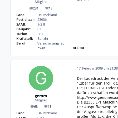
Mitglied
231
18
Beiträge
Reputation
Land:
Deutschland
Postleitzahl:
23936
SAAB:
9-3 II
Baujahr:
03
Turbo:
FPT
Kraftstoff:
Benzin
Beruf:
Versicherungsfac
Zitat
hwirt
17. Februar 2009 um 21:38
Der Ladedruck der Aero
1,2bar für den Troll R 
Die TD04HL-15T Lader d
dafür zu schaffen wurd
gemm
http://www.genuinesaa
Mitglied
Die B235E LPT Maschine
Der Auspuff/downpipe i
68
18
Beiträge
Reputation
der Abgasrohrs blieb g
Land:
Deutschland
großen Alu-LLK; die R-T
SAAB:
9-5 I