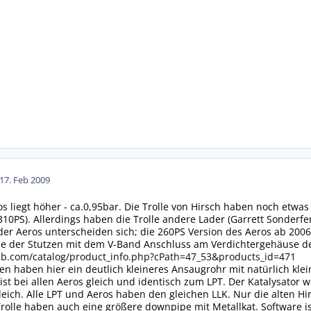
17. Feb 2009
s liegt höher - ca.0,95bar. Die Trolle von Hirsch haben noch etwas
(310PS). Allerdings haben die Trolle andere Lader (Garrett Sonderfer
er Aeros unterscheiden sich; die 260PS Version des Aeros ab 2006
e der Stutzen mit dem V-Band Anschluss am Verdichtergehäuse des 
b.com/catalog/product_info.php?cPath=47_53&products_id=471
n haben hier ein deutlich kleineres Ansaugrohr mit natürlich kle
st bei allen Aeros gleich und identisch zum LPT. Der Katalysator 
leich. Alle LPT und Aeros haben den gleichen LLK. Nur die alten Hi
rolle haben auch eine größere downpipe mit Metallkat. Software ist