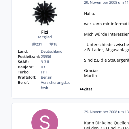
29. November 2008 um 11
Hallo,
wer kann mir Informat
Fizi
Mich würde interessier
Mitglied
- Unterschiede zwisch
231
18
Beiträge
Reputation
z.B. Lader, Abgasanla
Land:
Deutschland
Postleitzahl:
23936
Sind z.B die Steuerge
SAAB:
9-3 II
Baujahr:
03
Gracias
Turbo:
FPT
Martin
Kraftstoff:
Benzin
Beruf:
Versicherungsfac
hwirt
Zitat
29. November 2008 um 13
Kann Dir keine Quellen
Bei den 230 und 250 PS