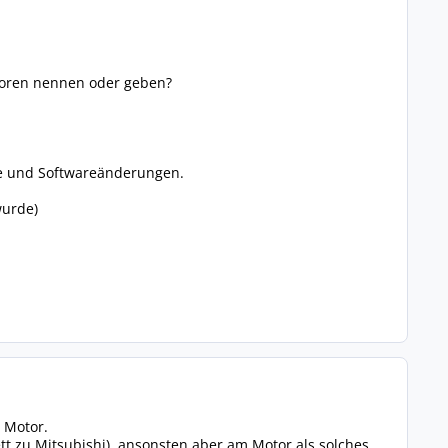
toren nennen oder geben?
re und Softwareänderungen.
wurde)
 Motor.
t zu Mitsubishi), ansonsten aber am Motor als solches