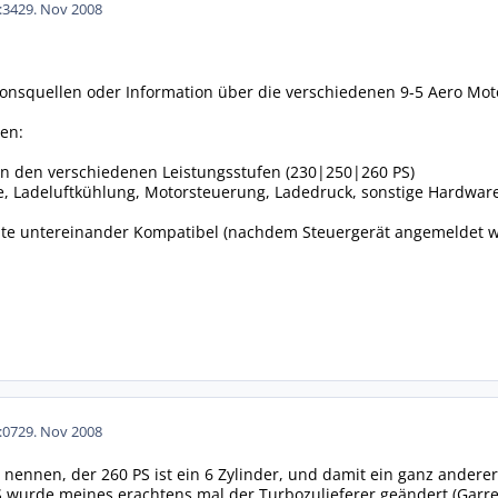
:34
29. Nov 2008
ionsquellen oder Information über die verschiedenen 9-5 Aero Mo
en:
en den verschiedenen Leistungsstufen (230|250|260 PS)
ge, Ladeluftkühlung, Motorsteuerung, Ladedruck, sonstige Hardwa
räte untereinander Kompatibel (nachdem Steuergerät angemeldet 
:07
29. Nov 2008
 nennen, der 260 PS ist ein 6 Zylinder, und damit ein ganz anderer
 wurde meines erachtens mal der Turbozulieferer geändert (Garret