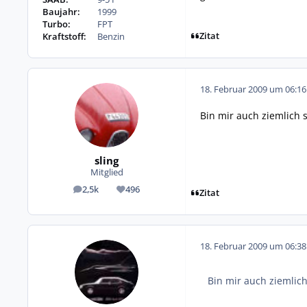
Baujahr:
1999
Turbo:
FPT
Zitat
Kraftstoff:
Benzin
18. Februar 2009 um 06:16
Bin mir auch ziemlich
sling
Mitglied
2,5k
496
Beiträge
Reputation
Zitat
18. Februar 2009 um 06:38
Bin mir auch ziemlic