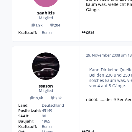
kaum was, vielleicht K
Gänge.
saabitis
Mitglied
1,9k
204
Beiträge
Reputation
Zitat
Kraftstoff:
Benzin
29. November 2008 um 13
Kann Dir keine Quelle
Bei den 230 und 250 
solches kaum was, vi
ssason
von 4 auf 5 Gänge.
Mitglied
19,6k
3,3k
nöööt.......der 9-5er Aer
Beiträge
Reputation
Land:
Deutschland
Postleitzahl:
45149
SAAB:
96
Baujahr:
1965
Kraftstoff:
Benzin
Zitat
Ort:
Moers