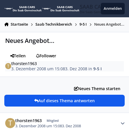
Zum Inhalt springen
SAAB CARS
Anmelden
Die Saab Gemeinschaft
Startseite
Saab Technikbereich
9-5 I
Neues Angebot...
Neues Angebot...
Teilen
Follower
thorsten1963
3. Dezember 2008 um 15:08
3. Dez 2008
in
9-5 I
Neues Thema starten
Auf dieses Thema antworten
Autor-Statistiken
thorsten1963
Mitglied
3. Dezember 2008 um 15:08
3. Dez 2008