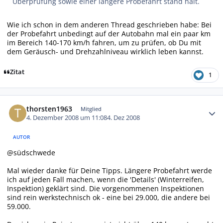
Überprüfung sowie einer längere Probefahrt stand hält.
Wie ich schon in dem anderen Thread geschrieben habe: Bei
der Probefahrt unbedingt auf der Autobahn mal ein paar km
im Bereich 140-170 km/h fahren, um zu prüfen, ob Du mit
dem Geräusch- und Drehzahlniveau wirklich leben kannst.
Zitat
1
Autor-Statistiken
thorsten1963
Mitglied
4. Dezember 2008 um 11:08
4. Dez 2008
AUTOR
@südschwede
Mal wieder danke für Deine Tipps. Längere Probefahrt werde
ich auf jeden Fall machen, wenn die 'Details' (Winterreifen,
Inspektion) geklärt sind. Die vorgenommenen Inspektionen
sind rein werkstechnisch ok - eine bei 29.000, die andere bei
59.000.