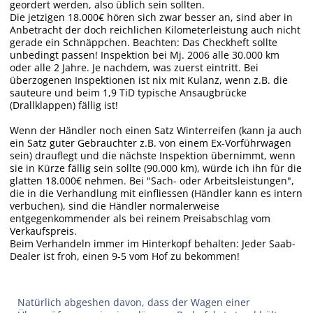
geordert werden, also üblich sein sollten.
Die jetzigen 18.000€ hören sich zwar besser an, sind aber in
Anbetracht der doch reichlichen Kilometerleistung auch nicht
gerade ein Schnäppchen. Beachten: Das Checkheft sollte
unbedingt passen! Inspektion bei Mj. 2006 alle 30.000 km
oder alle 2 Jahre. Je nachdem, was zuerst eintritt. Bei
überzogenen Inspektionen ist nix mit Kulanz, wenn z.B. die
sauteure und beim 1,9 TiD typische Ansaugbrücke
(Drallklappen) fällig ist!
Wenn der Händler noch einen Satz Winterreifen (kann ja auch
ein Satz guter Gebrauchter z.B. von einem Ex-Vorführwagen
sein) drauflegt und die nächste Inspektion übernimmt, wenn
sie in Kürze fällig sein sollte (90.000 km), würde ich ihn für die
glatten 18.000€ nehmen. Bei "Sach- oder Arbeitsleistungen",
die in die Verhandlung mit einfliessen (Händler kann es intern
verbuchen), sind die Händler normalerweise
entgegenkommender als bei reinem Preisabschlag vom
Verkaufspreis.
Beim Verhandeln immer im Hinterkopf behalten: Jeder Saab-
Dealer ist froh, einen 9-5 vom Hof zu bekommen!
Natürlich abgeshen davon, dass der Wagen einer