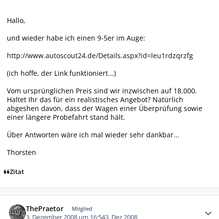
Hallo,
und wieder habe ich einen 9-5er im Auge:
http://www.autoscout24.de/Details.aspx?id=leu1rdzqrzfg
(ich hoffe, der Link funktioniert...)
Vom ursprünglichen Preis sind wir inzwischen auf 18.000.
Haltet Ihr das für ein realistisches Angebot? Natürlich
abgeshen davon, dass der Wagen einer Überprüfung sowie
einer längere Probefahrt stand hält.
Über Antworten wäre ich mal wieder sehr dankbar...
Thorsten
Zitat
Autor-Statistiken
ThePraetor
Mitglied
3. Dezember 2008 um 16:54
3. Dez 2008