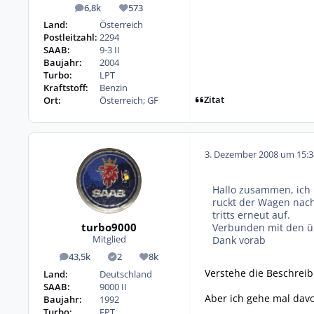
6,8k
573
Beiträge
Reputation
Land:
Österreich
Postleitzahl:
2294
SAAB:
9-3 II
Baujahr:
2004
Turbo:
LPT
Kraftstoff:
Benzin
Zitat
Ort:
Österreich; GF
3. Dezember 2008 um 15:3
Hallo zusammen, ich 
ruckt der Wagen nach
tritts erneut auf.
turbo9000
Verbunden mit den üb
Dank vorab
Mitglied
43,5k
2
8k
Beiträge
Lösungen
Reputation
Verstehe die Beschreib
Land:
Deutschland
SAAB:
9000 II
Aber ich gehe mal dav
Baujahr:
1992
Turbo:
FPT