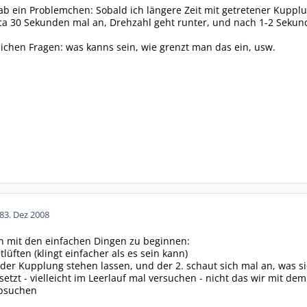
b ein Problemchen: Sobald ich längere Zeit mit getretener Kuppl
ca 30 Sekunden mal an, Drehzahl geht runter, und nach 1-2 Sekun
chen Fragen: was kanns sein, wie grenzt man das ein, usw.
8
3. Dez 2008
n mit den einfachen Dingen zu beginnen:
üften (klingt einfacher als es sein kann)
 der Kupplung stehen lassen, und der 2. schaut sich mal an, was
etzt - vielleicht im Leerlauf mal versuchen - nicht das wir mit de
absuchen