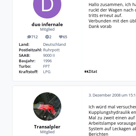
Hallo zusammen, ich ha
ruckt der Wagen nach 
tritts erneut auf.
Verbunden mit den übli
duo infernale
Dank vorab
Mitglied
712
2
65
Beiträge
Lösungen
Reputation
Land:
Deutschland
Postleitzahl:
Ruhrpott
SAAB:
9000 II
Baujahr:
1996
Turbo:
FPT
Zitat
Kraftstoff:
LPG
3. Dezember 2008 um 15:1
Ich würd mal versuche
Kupplungshydraulik entl
Mal zu zweit einen auf
Arbeitslampe vorausges
Transalpler
System auf Leckagen 
Mitglied
Berichten