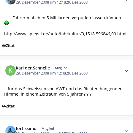
29. Dezember 2008 um 12:18
29. Dez 2008
.......Fahrer mal eben 5 Milliarden verpuffen lassen können.....
http://www.spiegel.de/auto/fahrkultur/0,1518,596846,00.html
Zitat
Autor-Statistiken
Karl der Schnelle
Mitglied
29. Dezember 2008 um 12:48
29. Dez 2008
...für das Schweissen von AWT und das Richten hängender
Himmel in einem Zeitraum von 5 Jahren?!?!?!
Zitat
Autor-Statistiken
fortissimo
Mitglied