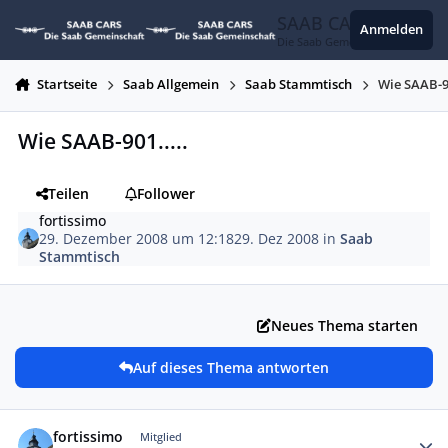
Zum Inhalt springen
SAAB CARS
Anmelden
Die Saab Gemeinschaft
Startseite
Saab Allgemein
Saab Stammtisch
Wie SAAB-90
Wie SAAB-901.....
Teilen
Follower
fortissimo
29. Dezember 2008 um 12:18
29. Dez 2008
in
Saab
Stammtisch
Neues Thema starten
Auf dieses Thema antworten
Autor-Statistiken
fortissimo
Mitglied