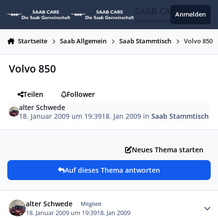
Zum Inhalt springen
SAAB CARS
Anmelden
Die Saab Gemeinschaft
Startseite
Saab Allgemein
Saab Stammtisch
Volvo 850
Volvo 850
Teilen
Follower
alter Schwede
18. Januar 2009 um 19:39
18. Jan 2009
in
Saab Stammtisch
Neues Thema starten
Auf dieses Thema antworten
Autor-Statistiken
alter Schwede
Mitglied
18. Januar 2009 um 19:39
18. Jan 2009