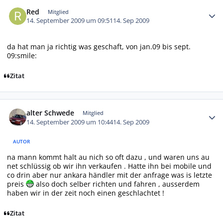
Autor-Statistiken
Red
Mitglied
14. September 2009 um 09:51
14. Sep 2009
da hat man ja richtig was geschaft, von jan.09 bis sept.
09:smile:
Zitat
Autor-Statistiken
alter Schwede
Mitglied
14. September 2009 um 10:44
14. Sep 2009
AUTOR
na mann kommt halt au nich so oft dazu , und waren uns au
net schlüssig ob wir ihn verkaufen . Hatte ihn bei mobile und
co drin aber nur ankara händler mit der anfrage was is letzte
preis
also doch selber richten und fahren , ausserdem
haben wir in der zeit noch einen geschlachtet !
Zitat