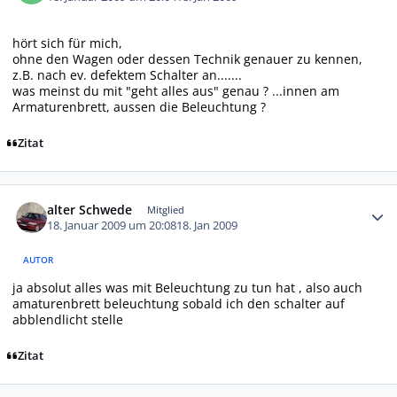
hört sich für mich,
ohne den Wagen oder dessen Technik genauer zu kennen,
z.B. nach ev. defektem Schalter an.......
was meinst du mit "geht alles aus" genau ? ...innen am
Armaturenbrett, aussen die Beleuchtung ?
Zitat
Autor-Statistiken
alter Schwede
Mitglied
18. Januar 2009 um 20:08
18. Jan 2009
AUTOR
ja absolut alles was mit Beleuchtung zu tun hat , also auch
amaturenbrett beleuchtung sobald ich den schalter auf
abblendlicht stelle
Zitat