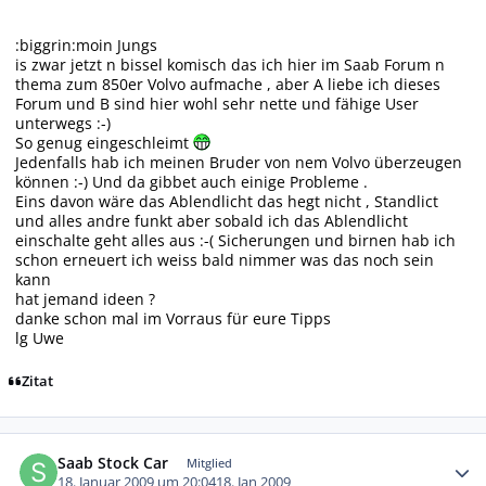
:biggrin:moin Jungs
is zwar jetzt n bissel komisch das ich hier im Saab Forum n
thema zum 850er Volvo aufmache , aber A liebe ich dieses
Forum und B sind hier wohl sehr nette und fähige User
unterwegs :-)
So genug eingeschleimt
Jedenfalls hab ich meinen Bruder von nem Volvo überzeugen
können :-) Und da gibbet auch einige Probleme .
Eins davon wäre das Ablendlicht das hegt nicht , Standlict
und alles andre funkt aber sobald ich das Ablendlicht
einschalte geht alles aus :-( Sicherungen und birnen hab ich
schon erneuert ich weiss bald nimmer was das noch sein
kann
hat jemand ideen ?
danke schon mal im Vorraus für eure Tipps
lg Uwe
Zitat
Autor-Statistiken
Saab Stock Car
Mitglied
18. Januar 2009 um 20:04
18. Jan 2009