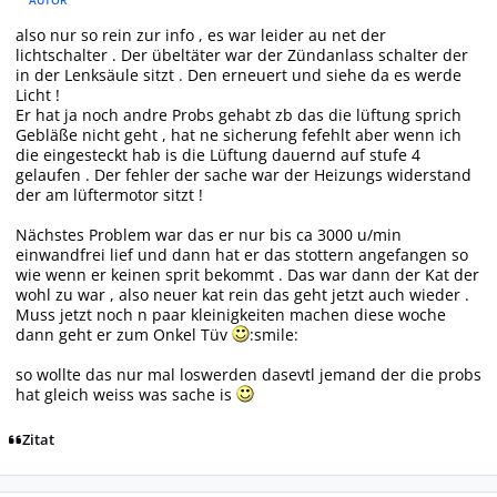
AUTOR
also nur so rein zur info , es war leider au net der
lichtschalter . Der übeltäter war der Zündanlass schalter der
in der Lenksäule sitzt . Den erneuert und siehe da es werde
Licht !
Er hat ja noch andre Probs gehabt zb das die lüftung sprich
Gebläße nicht geht , hat ne sicherung fefehlt aber wenn ich
die eingesteckt hab is die Lüftung dauernd auf stufe 4
gelaufen . Der fehler der sache war der Heizungs widerstand
der am lüftermotor sitzt !
Nächstes Problem war das er nur bis ca 3000 u/min
einwandfrei lief und dann hat er das stottern angefangen so
wie wenn er keinen sprit bekommt . Das war dann der Kat der
wohl zu war , also neuer kat rein das geht jetzt auch wieder .
Muss jetzt noch n paar kleinigkeiten machen diese woche
dann geht er zum Onkel Tüv
:smile:
so wollte das nur mal loswerden dasevtl jemand der die probs
hat gleich weiss was sache is
Zitat