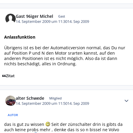
Gast 96iger Michel
Gast
14. September 2009 um 11:30
14. Sep 2009
Anlassfunktion
Übrigens ist es bei der Automaticversion normal, das Du nur
auf Position P und N den Motor srarten kannst, auf den
anderen Positionen ist es nicht möglich. Also da ist dann
nichts beschädigt, alles in Ordnung.
Zitat
Autor-Statistiken
alter Schwede
Mitglied
14. September 2009 um 11:50
14. Sep 2009
AUTOR
das is gut zu wissen
Seit der zünschalter drin is gibts da
auch keine probs mehr , denke das is so n bissel ne Volvo