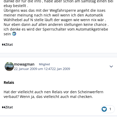
danke dir für die info , habe aber schon am samstag einen bei
ebay bestellt .
Übrigens was das mit der Wegfahrsperre angeht die isses
meiner meinung nach nich weil wenn ich den Automatik
Wählhebel auf N stelle läuft der wagen wie wenn nix wär .
Nur eben dann auf allen anderen stellungen keine chance .
ich denke es wird der Sperrschalter vom Automatikgetriebe
sein
Zitat
Autor-Statistiken
mowagman
Mitglied
22. Januar 2009 um 12:47
22. Jan 2009
Relais
Hat der vielleicht auch nen Relais vor den Scheinwerfern
verbaut? Wenn ja, das vielleicht auch mal checken.
Zitat
1