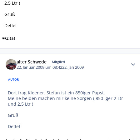
2,5 Ltr )
Gruß
Detlef
Zitat
Autor-Statistiken
alter Schwede
Mitglied
22. Januar 2009 um 08:42
22. Jan 2009
AUTOR
Dort frag Kleener. Stefan ist ein 850iger Papst.
Meine beiden machen mir keine Sorgen ( 850 iger 2 Ltr
und 2,5 Ltr )
Gruß
Detlef