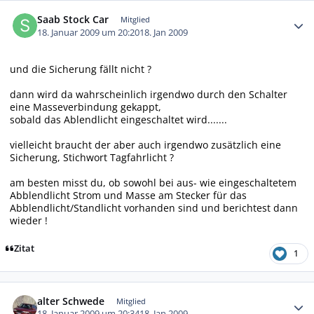
Autor-Statistiken
Saab Stock Car
Mitglied
18. Januar 2009 um 20:20
18. Jan 2009
und die Sicherung fällt nicht ?
dann wird da wahrscheinlich irgendwo durch den Schalter
eine Masseverbindung gekappt,
sobald das Ablendlicht eingeschaltet wird.......
vielleicht braucht der aber auch irgendwo zusätzlich eine
Sicherung, Stichwort Tagfahrlicht ?
am besten misst du, ob sowohl bei aus- wie eingeschaltetem
Abblendlicht Strom und Masse am Stecker für das
Abblendlicht/Standlicht vorhanden sind und berichtest dann
wieder !
Zitat
1
Autor-Statistiken
alter Schwede
Mitglied
18. Januar 2009 um 20:34
18. Jan 2009