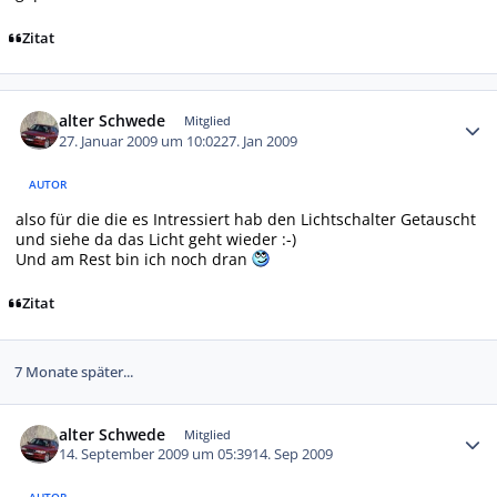
Zitat
Autor-Statistiken
alter Schwede
Mitglied
27. Januar 2009 um 10:02
27. Jan 2009
AUTOR
also für die die es Intressiert hab den Lichtschalter Getauscht
und siehe da das Licht geht wieder :-)
Und am Rest bin ich noch dran
Zitat
7 Monate später...
Autor-Statistiken
alter Schwede
Mitglied
14. September 2009 um 05:39
14. Sep 2009