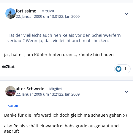
Autor-Statistiken
fortissimo
Mitglied
22. Januar 2009 um 13:01
22. Jan 2009
Hat der vielleicht auch nen Relais vor den Scheinwerfern
verbaut? Wenn ja, das vielleicht auch mal checken.
ja , hat er , am Kühler hinten dran..., könnte hin hauen
Zitat
1
Autor-Statistiken
alter Schwede
Mitglied
22. Januar 2009 um 13:21
22. Jan 2009
AUTOR
Danke für die info werd ich doch gleich ma schauen gehen :-)
also Relais schält einwandfrei habs grade ausgebaut und
geprüft