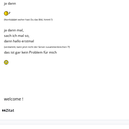
ja dann
(Norrbäääärt woher hast Du das Bild, himml ?)
ja dann mal,
sach ich mal so,
dann hallo erstmal
(verdammt, kann jetzt nicht der Server zusammenbrechen ??)
das ist gar kein Problem für mich
welcome !
Zitat
Autor-Statistiken