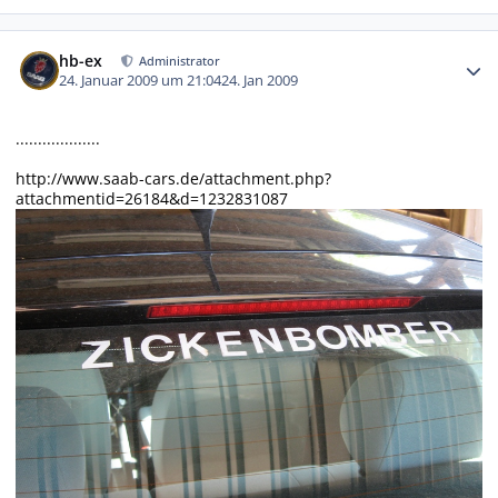
Autor-Statistiken
hb-ex
Administrator
24. Januar 2009 um 21:04
24. Jan 2009
...................
http://www.saab-cars.de/attachment.php?
attachmentid=26184&d=1232831087