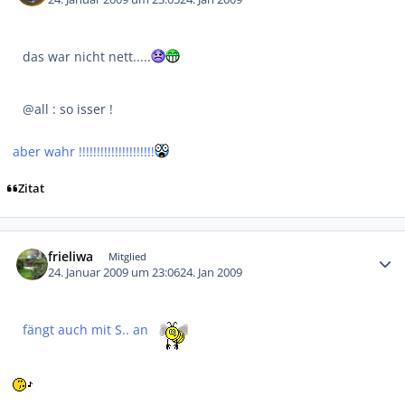
das war nicht nett.....
@all : so isser !
aber wahr !!!!!!!!!!!!!!!!!!!!!
Zitat
Autor-Statistiken
frieliwa
Mitglied
24. Januar 2009 um 23:06
24. Jan 2009
fängt auch mit S.. an