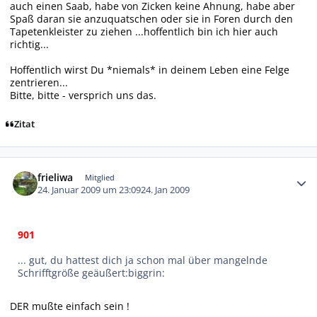
auch einen Saab, habe von Zicken keine Ahnung, habe aber
Spaß daran sie anzuquatschen oder sie in Foren durch den
Tapetenkleister zu ziehen ...hoffentlich bin ich hier auch
richtig...
Hoffentlich wirst Du *niemals* in deinem Leben eine Felge
zentrieren...
Bitte, bitte - versprich uns das.
Zitat
Autor-Statistiken
frieliwa
Mitglied
24. Januar 2009 um 23:09
24. Jan 2009
901
... gut, du hattest dich ja schon mal über mangelnde
Schrifftgröße geäußert:biggrin:
DER mußte einfach sein !