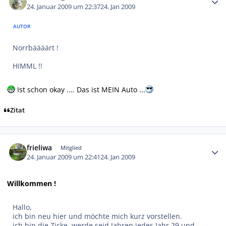
24. Januar 2009 um 22:37
24. Jan 2009
AUTOR
Norrbäääärt !
HIMML !!
Ist schon okay .... Das ist MEIN Auto ...
Zitat
Autor-Statistiken
frieliwa
Mitglied
24. Januar 2009 um 22:41
24. Jan 2009
Willkommen !
Hallo,
ich bin neu hier und möchte mich kurz vorstellen.
ich bin die Zicke, werde seid Jahren jedes Jahr 29 und