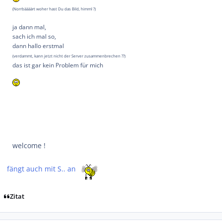
(Norrbäääärt woher hast Du das Bild, himml ?)
ja dann mal,
sach ich mal so,
dann hallo erstmal
(verdammt, kann jetzt nicht der Server zusammenbrechen ??)
das ist gar kein Problem für mich
welcome !
fängt auch mit S.. an
Zitat