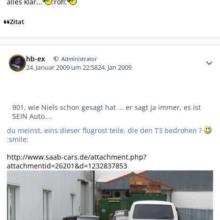
alles klar...
:rofl:
Zitat
Autor-Statistiken
hb-ex
Administrator
24. Januar 2009 um 22:58
24. Jan 2009
901, wie Niels schon gesagt hat ... er sagt ja immer, es ist
SEIN Auto....
du meinst, eins dieser flugrost teile, die den T3 bedrohen ?
:smile:
http://www.saab-cars.de/attachment.php?
attachmentid=26201&d=1232837853