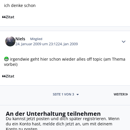
ich denke schon
Zitat
Autor-Statistiken
Niels
Mitglied
24. Januar 2009 um 23:12
24. Jan 2009
irgendwie geht hier schon wieder alles off topic (am Thema
vorbei)
Zitat
L
SEITE 1 VON 3
WEITER
An der Unterhaltung teilnehmen
Du kannst jetzt posten und dich später registrieren. Wenn
du ein Konto hast,
melde dich jetzt an
, um mit deinem
Konto zu posten.