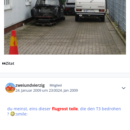
Zitat
Autor-Statistiken
zweiundvierzig
Mitglied
24. Januar 2009 um 23:00
24. Jan 2009
du meinst, eins dieser
flugrost teile
, die den T3 bedrohen
?
:smile: