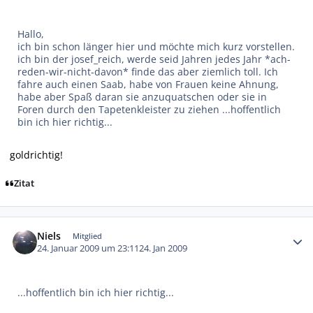
Hallo,
ich bin schon länger hier und möchte mich kurz vorstellen.
ich bin der josef_reich, werde seid Jahren jedes Jahr *ach-
reden-wir-nicht-davon* finde das aber ziemlich toll. Ich
fahre auch einen Saab, habe von Frauen keine Ahnung,
habe aber Spaß daran sie anzuquatschen oder sie in
Foren durch den Tapetenkleister zu ziehen ...hoffentlich
bin ich hier richtig...
goldrichtig!
Zitat
Autor-Statistiken
Niels
Mitglied
24. Januar 2009 um 23:11
24. Jan 2009
...hoffentlich bin ich hier richtig...