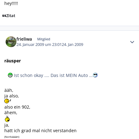
hey!!!!!
Zitat
Autor-Statistiken
frieliwa
Mitglied
24. Januar 2009 um 23:01
24. Jan 2009
räusper
Ist schon okay .... Das ist MEIN Auto ...
ääh,
ja also,
also ein 902,
ähem,
ja,
hatt ich grad mal nicht verstanden
(Norrbäääärt)