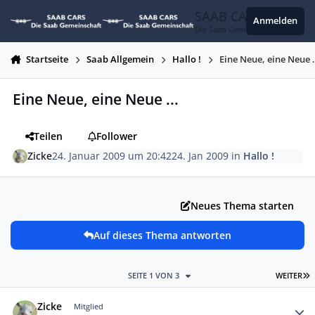
Zum Inhalt springen
SAAB CARS
Anmelden
Die Saab Gemeinschaft
Startseite
Saab Allgemein
Hallo !
Eine Neue, eine Neue .
Eine Neue, eine Neue ...
Teilen
Follower
Zicke
24. Januar 2009 um 20:42
24. Jan 2009
in
Hallo !
Neues Thema starten
Auf dieses Thema antworten
L
SEITE 1 VON 3
WEITER
Autor-Statistiken
Zicke
Mitglied