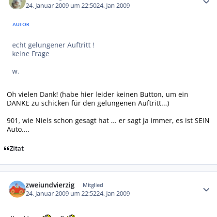
24. Januar 2009 um 22:50
24. Jan 2009
AUTOR
echt gelungener Auftritt !
keine Frage
w.
Oh vielen Dank! (habe hier leider keinen Button, um ein
DANKE zu schicken für den gelungenen Auftritt...)
901, wie Niels schon gesagt hat ... er sagt ja immer, es ist SEIN
Auto....
Zitat
Autor-Statistiken
zweiundvierzig
Mitglied
24. Januar 2009 um 22:52
24. Jan 2009