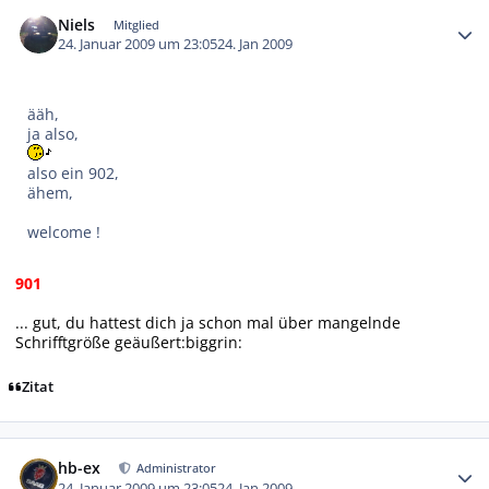
Autor-Statistiken
Niels
Mitglied
24. Januar 2009 um 23:05
24. Jan 2009
ääh,
ja also,
also ein 902,
ähem,
welcome !
901
... gut, du hattest dich ja schon mal über mangelnde
Schrifftgröße geäußert:biggrin:
Zitat
Autor-Statistiken
hb-ex
Administrator
24. Januar 2009 um 23:05
24. Jan 2009