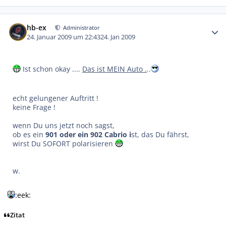
Autor-Statistiken
hb-ex
Administrator
24. Januar 2009 um 22:43
24. Jan 2009
Ist schon okay ....
Das ist MEIN Auto .
..
echt gelungener Auftritt !
keine Frage !
wenn Du uns jetzt noch sagst,
ob es ein
901 oder ein 902 Cabrio i
st, das Du fährst,
wirst Du SOFORT polarisieren
w.
:eek:
Zitat