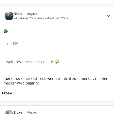
Autor-Statistiken
Niels
Mitglied
24. Januar 2009 um 22:45
24. Jan 2009
ein 901
weiteres "meck meck meck"
meck meck meck ist cool, wenn es nicht zum mecker, mecker,
mecker wird:biggrin:
Zitat
Autor-Statistiken
Zicke
Mitglied