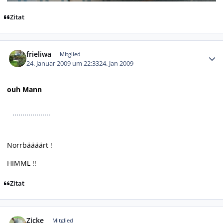
Zitat
Autor-Statistiken
frieliwa
Mitglied
24. Januar 2009 um 22:33
24. Jan 2009
ouh Mann
...................
Norrbäääärt !
HIMML !!
Zitat
Autor-Statistiken
Zicke
Mitglied