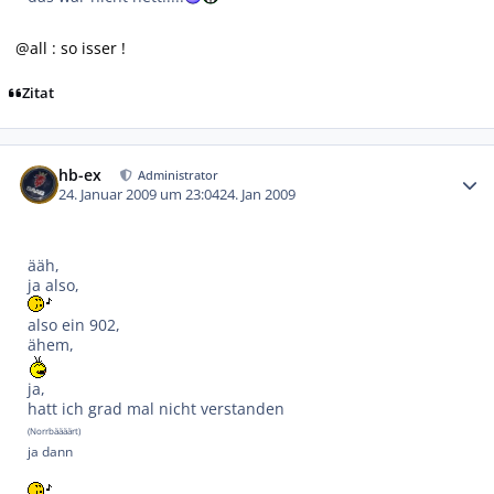
@all : so isser !
Zitat
Autor-Statistiken
hb-ex
Administrator
24. Januar 2009 um 23:04
24. Jan 2009
ääh,
ja also,
also ein 902,
ähem,
ja,
hatt ich grad mal nicht verstanden
(Norrbäääärt)
ja dann