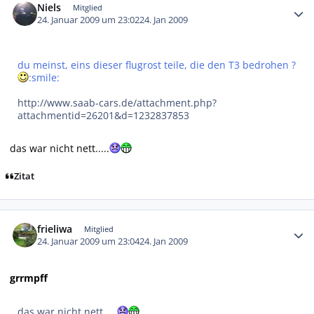
Niels
Mitglied
24. Januar 2009 um 23:02
24. Jan 2009
du meinst, eins dieser flugrost teile, die den T3 bedrohen ?
:smile:
http://www.saab-cars.de/attachment.php?
attachmentid=26201&d=1232837853
das war nicht nett.....
Zitat
Autor-Statistiken
frieliwa
Mitglied
24. Januar 2009 um 23:04
24. Jan 2009
grrmpff
das war nicht nett.....